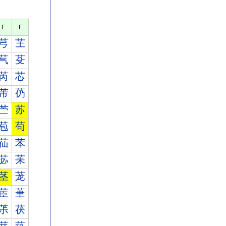
E
F
芎
芏
芞
芟
芮
芯
芾
芿
苎
苏
苞
苟
苮
苯
苾
苿
茎
茏
茞
茟
茮
茯