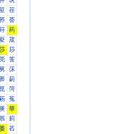
茾
茿
荎
荏
荞
荟
荮
药
荾
荿
莎
莏
莞
莟
莮
莯
莾
莿
菎
菏
菞
菟
菮
華
菾
菿
萎
萏