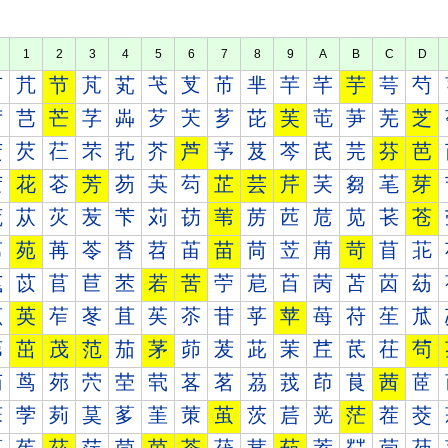
1
2
3
4
5
6
7
8
9
A
B
C
D
芀
芁
节
芃
芄
芅
芆
芇
芈
芉
芊
芋
芌
芍
芐
芑
芒
芓
芔
芕
芖
芗
芘
芙
芚
芛
芜
芝
芠
芡
芢
芣
芤
芥
芦
芧
芨
芩
芪
芫
芬
芭
芰
花
芲
芳
芴
芵
芶
芷
芸
芹
芺
芻
芼
芽
苀
苁
苂
苃
苄
苅
苆
苇
苈
苉
苊
苋
苌
苍
苐
苑
苒
苓
苔
苕
苖
苗
苘
苙
苚
苛
苜
苝
苠
苡
苢
苣
苤
若
苦
苧
苨
苩
苪
苫
苬
苭
苰
英
苲
苳
苴
苵
苶
苷
苸
苹
苺
苻
苼
苽
茀
茁
茂
范
茄
茅
茆
茇
茈
茉
茊
茋
茌
茍
茐
茑
茒
茓
茔
茕
茖
茗
茘
茙
茚
茛
茜
茝
茠
茡
茢
茣
茤
茥
茦
茧
茨
茩
茪
茫
茬
茭