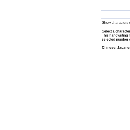
Show characters 
Select a character 
This handwriting 
selected number o
Chinese, Japanes