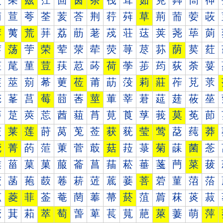
茰
茱
茲
茳
茴
茵
茶
茷
茸
茹
茺
茻
茼
茽
荀
荁
荂
荃
荄
荅
荆
荇
荈
草
荊
荋
荌
荍
荐
荑
荒
荓
荔
荕
荖
荗
荘
荙
荚
荛
荜
荝
荠
荡
荢
荣
荤
荥
荦
荧
荨
荩
荪
荫
荬
荭
荰
荱
荲
荳
荴
荵
荶
荷
荸
荹
荺
荻
荼
荽
莀
莁
莂
莃
莄
莅
莆
莇
莈
莉
莊
莋
莌
莍
莐
莑
莒
莓
莔
莕
莖
莗
莘
莙
莚
莛
莜
莝
莠
莡
莢
莣
莤
莥
莦
莧
莨
莩
莪
莫
莬
莭
莰
莱
莲
莳
莴
莵
莶
获
莸
莹
莺
莻
莼
莽
菀
菁
菂
菃
菄
菅
菆
菇
菈
菉
菊
菋
菌
菍
菐
菑
菒
菓
菔
菕
菖
菗
菘
菙
菚
菛
菜
菝
菠
菡
菢
菣
菤
菥
菦
菧
菨
菩
菪
菫
菬
菭
菰
菱
菲
菳
菴
菵
菶
菷
菸
菹
菺
菻
菼
菽
萀
萁
萂
萃
萄
萅
萆
萇
萈
萉
萊
萋
萌
萍