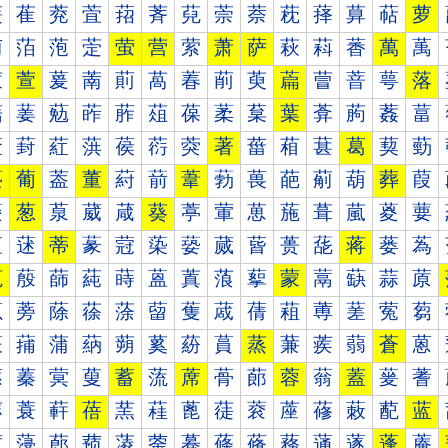
萐
萑
萒
萓
萔
萕
萖
萗
萘
萙
萚
萛
萜
萝
萠
萡
萢
萣
萤
营
萦
萧
萨
萩
萪
萫
萬
萭
萰
萱
萲
萳
萴
萵
萶
萷
萸
萹
萺
萻
萼
落
葀
葁
葂
葃
葄
葅
葆
葇
葈
葉
葊
葋
葌
葍
葐
葑
葒
葓
葔
葕
葖
著
葘
葙
葚
葛
葜
葝
葠
葡
葢
董
葤
葥
葦
葧
葨
葩
葪
葫
葬
葭
葰
葱
葲
葳
葴
葵
葶
葷
葸
葹
葺
葻
葼
葽
蒀
蒁
蒂
蒃
蒄
蒅
蒆
蒇
蒈
蒉
蒊
蒋
蒌
蒍
蒐
蒑
蒒
蒓
蒔
蒕
蒖
蒗
蒘
蒙
蒚
蒛
蒜
蒝
蒠
蒡
蒢
蒣
蒤
蒥
蒦
蒧
蒨
蒩
蒪
蒫
蒬
蒭
蒰
蒱
蒲
蒳
蒴
蒵
蒶
蒷
蒸
蒹
蒺
蒻
蒼
蒽
蓀
蓁
蓂
蓃
蓄
蓅
蓆
蓇
蓈
蓉
蓊
蓋
蓌
蓍
蓐
蓑
蓒
蓓
蓔
蓕
蓖
蓗
蓘
蓙
蓚
蓛
蓜
蓝
蓠
蓡
蓢
蓣
蓤
蓥
蓦
蓧
蓨
蓩
蓪
蓫
蓬
蓭