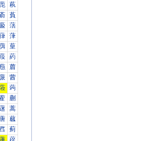
萞
萟
萮
萯
萾
萿
葎
葏
葞
葟
葮
葯
葾
葿
蒎
蒏
蒞
蒟
蒮
蒯
蒾
蒿
蓎
蓏
蓞
蓟
蓮
蓯