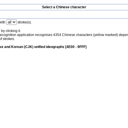
Select a Chinese character
with
stroke(s).
by clicking it.
recognition application recognises 4354 Chinese characters (yellow marked) depe
f strokes.
e and Korean (CJK) unified ideographs [4E00 - 9FFF]