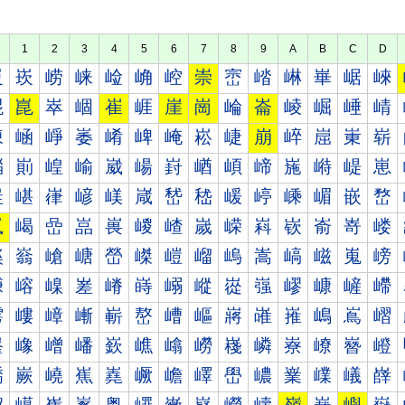
1
2
3
4
5
6
7
8
9
A
B
C
D
崀
崁
崂
崃
崄
崅
崆
崇
崈
崉
崊
崋
崌
崍
崐
崑
崒
崓
崔
崕
崖
崗
崘
崙
崚
崛
崜
崝
崠
崡
崢
崣
崤
崥
崦
崧
崨
崩
崪
崫
崬
崭
崰
崱
崲
崳
崴
崵
崶
崷
崸
崹
崺
崻
崼
崽
嵀
嵁
嵂
嵃
嵄
嵅
嵆
嵇
嵈
嵉
嵊
嵋
嵌
嵍
嵐
嵑
嵒
嵓
嵔
嵕
嵖
嵗
嵘
嵙
嵚
嵛
嵜
嵝
嵠
嵡
嵢
嵣
嵤
嵥
嵦
嵧
嵨
嵩
嵪
嵫
嵬
嵭
嵰
嵱
嵲
嵳
嵴
嵵
嵶
嵷
嵸
嵹
嵺
嵻
嵼
嵽
嶀
嶁
嶂
嶃
嶄
嶅
嶆
嶇
嶈
嶉
嶊
嶋
嶌
嶍
嶐
嶑
嶒
嶓
嶔
嶕
嶖
嶗
嶘
嶙
嶚
嶛
嶜
嶝
嶠
嶡
嶢
嶣
嶤
嶥
嶦
嶧
嶨
嶩
嶪
嶫
嶬
嶭