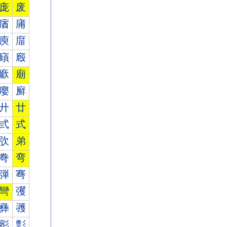
庞
废
庮
庯
庾
庿
廎
廏
廞
廟
廮
廯
廾
廿
弎
式
弞
弟
弮
弯
弾
弿
彎
彏
彞
彟
彮
彯