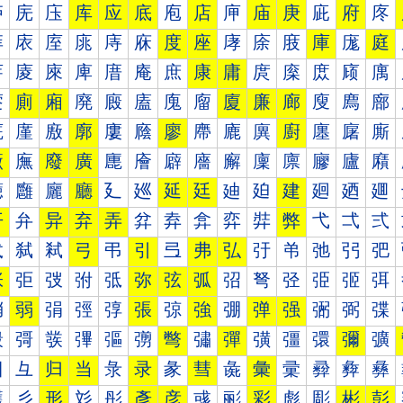
庐
庑
庒
库
应
底
庖
店
庘
庙
庚
庛
府
庝
庠
庡
庢
庣
庤
庥
度
座
庨
庩
庪
庫
庬
庭
庰
庱
庲
庳
庴
庵
庶
康
庸
庹
庺
庻
庼
庽
廀
廁
廂
廃
廄
廅
廆
廇
廈
廉
廊
廋
廌
廍
廐
廑
廒
廓
廔
廕
廖
廗
廘
廙
廚
廛
廜
廝
廠
廡
廢
廣
廤
廥
廦
廧
廨
廩
廪
廫
廬
廭
廰
廱
廲
廳
廴
廵
延
廷
廸
廹
建
廻
廼
廽
开
弁
异
弃
弄
弅
弆
弇
弈
弉
弊
弋
弌
弍
弐
弑
弒
弓
弔
引
弖
弗
弘
弙
弚
弛
弜
弝
张
弡
弢
弣
弤
弥
弦
弧
弨
弩
弪
弫
弬
弭
弰
弱
弲
弳
弴
張
弶
強
弸
弹
强
弻
弼
弽
彀
彁
彂
彃
彄
彅
彆
彇
彈
彉
彊
彋
彌
彍
彐
彑
归
当
彔
录
彖
彗
彘
彙
彚
彛
彜
彝
彠
彡
形
彣
彤
彥
彦
彧
彨
彩
彪
彫
彬
彭