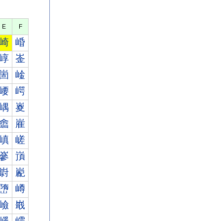
E
F
崎
崏
崞
崟
崮
崯
崾
崿
嵎
嵏
嵞
嵟
嵮
嵯
嵾
嵿
嶎
嶏
嶞
嶟
嶮
嶯