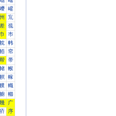
嶾
嶿
巎
巏
州
巟
差
巯
巾
巿
帎
帏
帞
帟
帮
帯
帾
帿
幎
幏
幞
幟
幮
幯
幾
广
庎
序