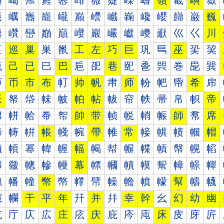
嶰
嶱
嶲
嶳
嶴
嶵
嶶
嶷
嶸
嶹
嶺
嶻
嶼
嶽
巀
巁
巂
巃
巄
巅
巆
巇
巈
巉
巊
巋
巌
巍
巐
巑
巒
巓
巔
巕
巖
巗
巘
巙
巚
巛
巜
川
巠
巡
巢
巣
巤
工
左
巧
巨
巩
巪
巫
巬
巭
巰
己
已
巳
巴
巵
巶
巷
巸
巹
巺
巻
巼
巽
帀
币
市
布
帄
帅
帆
帇
师
帉
帊
帋
希
帍
帐
帑
帒
帓
帔
帕
帖
帗
帘
帙
帚
帛
帜
帝
帠
帡
帢
帣
帤
帥
带
帧
帨
帩
帪
師
帬
席
帰
帱
帲
帳
帴
帵
帶
帷
常
帹
帺
帻
帼
帽
幀
幁
幂
幃
幄
幅
幆
幇
幈
幉
幊
幋
幌
幍
幐
幑
幒
幓
幔
幕
幖
幗
幘
幙
幚
幛
幜
幝
幠
幡
幢
幣
幤
幥
幦
幧
幨
幩
幪
幫
幬
幭
幰
幱
干
平
年
幵
并
幷
幸
幹
幺
幻
幼
幽
庀
庁
庂
広
庄
庅
庆
庇
庈
庉
床
庋
庌
庍