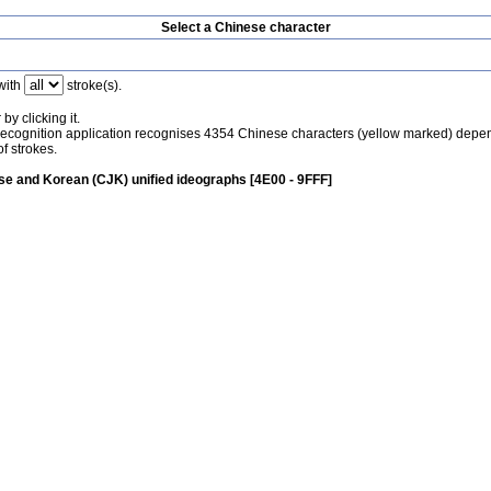
Select a Chinese character
with
stroke(s).
by clicking it.
recognition application recognises 4354 Chinese characters (yellow marked) depe
f strokes.
e and Korean (CJK) unified ideographs [4E00 - 9FFF]