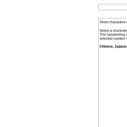
Show characters 
Select a character 
This handwriting 
selected number o
Chinese, Japanes