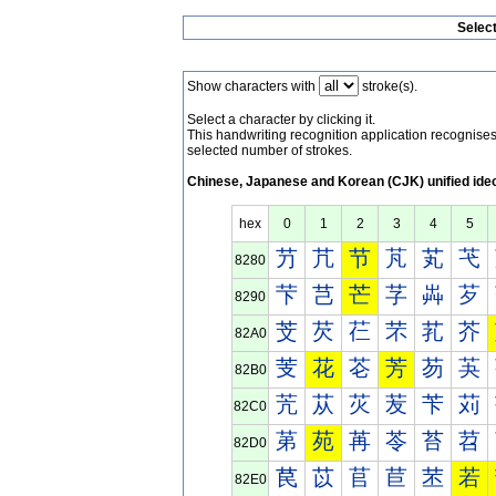
Selec
Show characters with
stroke(s).
Select a character by clicking it.
This handwriting recognition application recognis
selected number of strokes.
Chinese, Japanese and Korean (CJK) unified ide
hex
0
1
2
3
4
5
芀
芁
节
芃
芄
芅
8280
芐
芑
芒
芓
芔
芕
8290
芠
芡
芢
芣
芤
芥
82A0
芰
花
芲
芳
芴
芵
82B0
苀
苁
苂
苃
苄
苅
82C0
苐
苑
苒
苓
苔
苕
82D0
苠
苡
苢
苣
苤
若
82E0