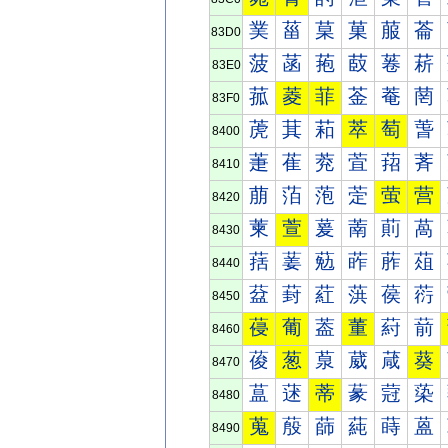
菐
菑
菒
菓
菔
菕
83D0
菠
菡
菢
菣
菤
菥
83E0
菰
菱
菲
菳
菴
菵
83F0
萀
萁
萂
萃
萄
萅
8400
萐
萑
萒
萓
萔
萕
8410
萠
萡
萢
萣
萤
营
8420
萰
萱
萲
萳
萴
萵
8430
葀
葁
葂
葃
葄
葅
8440
葐
葑
葒
葓
葔
葕
8450
葠
葡
葢
董
葤
葥
8460
葰
葱
葲
葳
葴
葵
8470
蒀
蒁
蒂
蒃
蒄
蒅
8480
蒐
蒑
蒒
蒓
蒔
蒕
8490