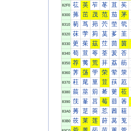
苰
英
苲
苳
苴
苵
82F0
茀
茁
茂
范
茄
茅
8300
茐
茑
茒
茓
茔
茕
8310
茠
茡
茢
茣
茤
茥
8320
茰
茱
茲
茳
茴
茵
8330
荀
荁
荂
荃
荄
荅
8340
荐
荑
荒
荓
荔
荕
8350
荠
荡
荢
荣
荤
荥
8360
荰
荱
荲
荳
荴
荵
8370
莀
莁
莂
莃
莄
莅
8380
莐
莑
莒
莓
莔
莕
8390
莠
莡
莢
莣
莤
莥
83A0
莰
莱
莲
莳
莴
莵
83B0
菀
菁
菂
菃
菄
菅
83C0