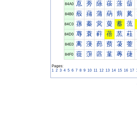
蒠
蒡
蒢
蒣
蒤
蒥
84A0
蒰
蒱
蒲
蒳
蒴
蒵
84B0
蓀
蓁
蓂
蓃
蓄
蓅
84C0
蓐
蓑
蓒
蓓
蓔
蓕
84D0
蓠
蓡
蓢
蓣
蓤
蓥
84E0
蓰
蓱
蓲
蓳
蓴
蓵
84F0
Pages:
1
2
3
4
5
6
7
8
9
10
11
12
13
14
15
16
17