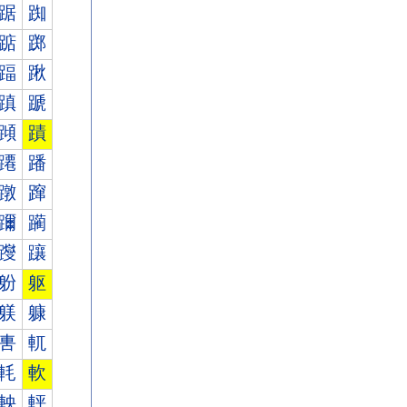
踞
踟
踮
踯
踾
踿
蹎
蹏
蹞
蹟
蹮
蹯
蹾
蹿
躎
躏
躞
躟
躮
躯
躾
躿
軎
軏
軞
軟
軮
軯