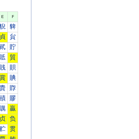
E
F
貎
貏
貞
貟
貮
貯
貾
貿
賎
賏
賞
賟
賮
賯
賾
賿
贎
贏
贞
负
贮
贯