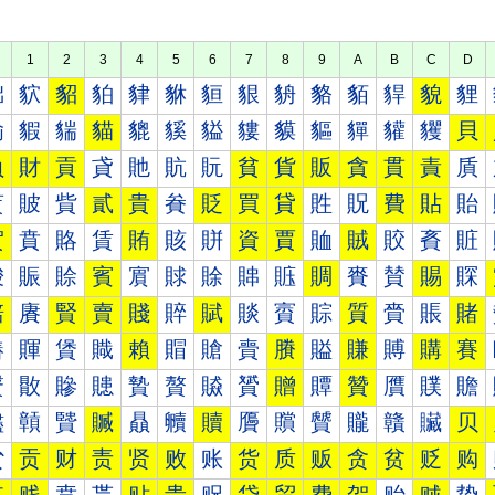
1
2
3
4
5
6
7
8
9
A
B
C
D
貀
貁
貂
貃
貄
貅
貆
貇
貈
貉
貊
貋
貌
貍
貐
貑
貒
貓
貔
貕
貖
貗
貘
貙
貚
貛
貜
貝
負
財
貢
貣
貤
貥
貦
貧
貨
販
貪
貫
責
貭
貰
貱
貲
貳
貴
貵
貶
買
貸
貹
貺
費
貼
貽
賀
賁
賂
賃
賄
賅
賆
資
賈
賉
賊
賋
賌
賍
賐
賑
賒
賓
賔
賕
賖
賗
賘
賙
賚
賛
賜
賝
賠
賡
賢
賣
賤
賥
賦
賧
賨
賩
質
賫
賬
賭
賰
賱
賲
賳
賴
賵
賶
賷
賸
賹
賺
賻
購
賽
贀
贁
贂
贃
贄
贅
贆
贇
贈
贉
贊
贋
贌
贍
贐
贑
贒
贓
贔
贕
贖
贗
贘
贙
贚
贛
贜
贝
贠
贡
财
责
贤
败
账
货
质
贩
贪
贫
贬
购