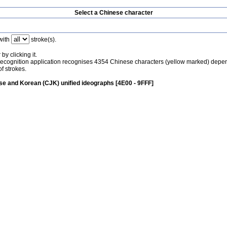
Select a Chinese character
with
stroke(s).
by clicking it.
recognition application recognises 4354 Chinese characters (yellow marked) depe
f strokes.
e and Korean (CJK) unified ideographs [4E00 - 9FFF]