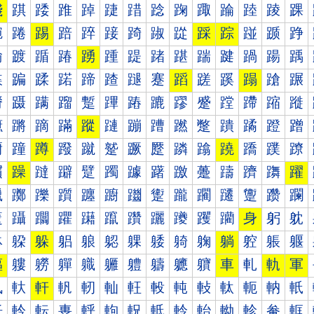
踐
踑
踒
踓
踔
踕
踖
踗
踘
踙
踚
踛
踜
踝
踠
踡
踢
踣
踤
踥
踦
踧
踨
踩
踪
踫
踬
踭
踰
踱
踲
踳
踴
踵
踶
踷
踸
踹
踺
踻
踼
踽
蹀
蹁
蹂
蹃
蹄
蹅
蹆
蹇
蹈
蹉
蹊
蹋
蹌
蹍
蹐
蹑
蹒
蹓
蹔
蹕
蹖
蹗
蹘
蹙
蹚
蹛
蹜
蹝
蹠
蹡
蹢
蹣
蹤
蹥
蹦
蹧
蹨
蹩
蹪
蹫
蹬
蹭
蹰
蹱
蹲
蹳
蹴
蹵
蹶
蹷
蹸
蹹
蹺
蹻
蹼
蹽
躀
躁
躂
躃
躄
躅
躆
躇
躈
躉
躊
躋
躌
躍
躐
躑
躒
躓
躔
躕
躖
躗
躘
躙
躚
躛
躜
躝
躠
躡
躢
躣
躤
躥
躦
躧
躨
躩
躪
身
躬
躭
躰
躱
躲
躳
躴
躵
躶
躷
躸
躹
躺
躻
躼
躽
軀
軁
軂
軃
軄
軅
軆
軇
軈
軉
車
軋
軌
軍
軐
軑
軒
軓
軔
軕
軖
軗
軘
軙
軚
軛
軜
軝
軠
軡
転
軣
軤
軥
軦
軧
軨
軩
軪
軫
軬
軭