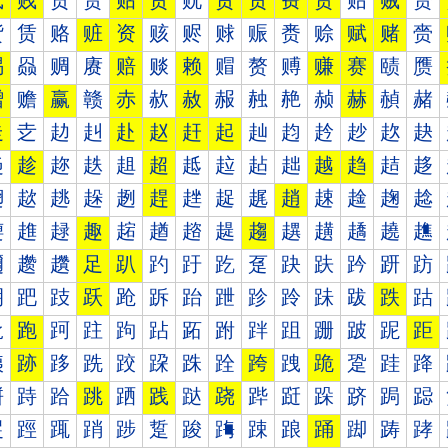
贰
贱
贲
贳
贴
贵
贶
贷
贸
费
贺
贻
贼
贽
赀
赁
赂
赃
资
赅
赆
赇
赈
赉
赊
赋
赌
赍
赐
赑
赒
赓
赔
赕
赖
赗
赘
赙
赚
赛
赜
赝
赠
赡
赢
赣
赤
赥
赦
赧
赨
赩
赪
赫
赬
赭
走
赱
赲
赳
赴
赵
赶
起
赸
赹
赺
赻
赼
赽
趀
趁
趂
趃
趄
超
趆
趇
趈
趉
越
趋
趌
趍
趐
趑
趒
趓
趔
趕
趖
趗
趘
趙
趚
趛
趜
趝
趠
趡
趢
趣
趤
趥
趦
趧
趨
趩
趪
趫
趬
趭
趰
趱
趲
足
趴
趵
趶
趷
趸
趹
趺
趻
趼
趽
跀
跁
跂
跃
跄
跅
跆
跇
跈
跉
跊
跋
跌
跍
跐
跑
跒
跓
跔
跕
跖
跗
跘
跙
跚
跛
跜
距
跠
跡
跢
跣
跤
跥
跦
跧
跨
跩
跪
跫
跬
跭
跰
跱
跲
跳
跴
践
跶
跷
跸
跹
跺
跻
跼
跽
踀
踁
踂
踃
踄
踅
踆
踇
踈
踉
踊
踋
踌
踍