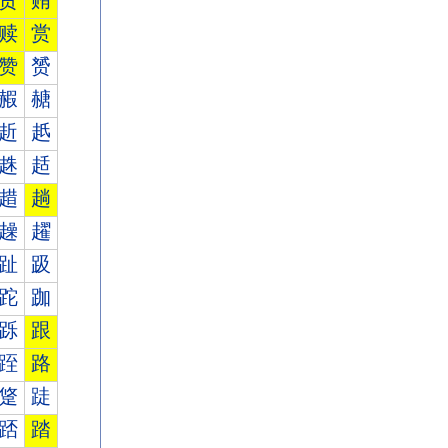
贾
贿
赎
赏
赞
赟
赮
赯
赾
赿
趎
趏
趞
趟
趮
趯
趾
趿
跎
跏
跞
跟
跮
路
跾
跿
踎
踏