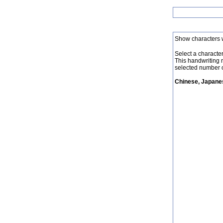
Show characters 
Select a character 
This handwriting 
selected number o
Chinese, Japanes