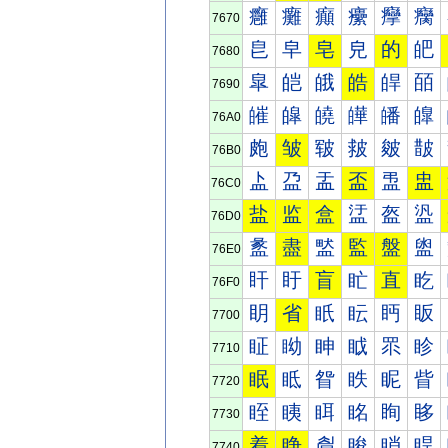
癰
癱
癲
癳
癴
癵
7670
皀
皁
皂
皃
的
皅
7680
皐
皑
皒
皓
皔
皕
7690
皠
皡
皢
皣
皤
皥
76A0
皰
皱
皲
皳
皴
皵
76B0
盀
盁
盂
盃
盄
盅
76C0
盐
监
盒
盓
盔
盕
76D0
盠
盡
盢
監
盤
盥
76E0
盰
盱
盲
盳
直
盵
76F0
眀
省
眂
眃
眄
眅
7700
眐
眑
眒
眓
眔
眕
7710
眠
眡
眢
眣
眤
眥
7720
眰
眱
眲
眳
眴
眵
7730
着
睁
睂
睃
睄
睅
7740