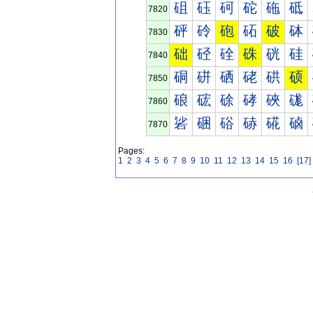
砠
砡
砢
砣
砤
砥
7820
砰
砱
砲
砳
破
砵
7830
础
硁
硂
硃
硄
硅
7840
硐
硑
硒
硓
硔
硕
7850
硠
硡
硢
硣
硤
硥
7860
硰
硱
硲
硳
硴
硵
7870
Pages:
1
2
3
4
5
6
7
8
9
10
11
12
13
14
15
16
[17]