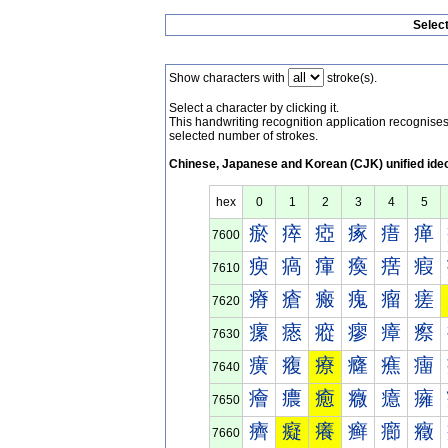
Selec
Show characters with
stroke(s).
Select a character by clicking it.
This handwriting recognition application recognis
selected number of strokes.
Chinese, Japanese and Korean (CJK) unified ide
hex
0
1
2
3
4
5
瘀
瘁
瘂
瘃
瘄
瘅
7600
瘐
瘑
瘒
瘓
瘔
瘕
7610
瘠
瘡
瘢
瘣
瘤
瘥
7620
瘰
瘱
瘲
瘳
瘴
瘵
7630
癀
癁
療
癃
癄
癅
7640
癐
癑
癒
癓
癔
癕
7650
癠
癡
癢
癣
癤
癥
7660