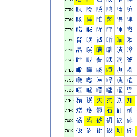
睐
睑
睒
睓
睔
睕
7750
睠
睡
睢
督
睤
睥
7760
睰
睱
睲
睳
睴
睵
7770
瞀
瞁
瞂
瞃
瞄
瞅
7780
瞐
瞑
瞒
瞓
瞔
瞕
7790
瞠
瞡
瞢
瞣
瞤
瞥
77A0
瞰
瞱
瞲
瞳
瞴
瞵
77B0
矀
矁
矂
矃
矄
矅
77C0
矐
矑
矒
矓
矔
矕
77D0
矠
矡
矢
矣
矤
知
77E0
矰
矱
矲
石
矴
矵
77F0
砀
码
砂
砃
砄
砅
7800
砐
砑
砒
砓
研
砕
7810