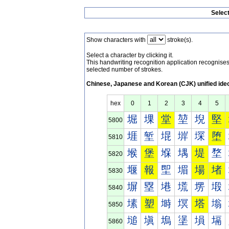
Selec
Show characters with
stroke(s).
Select a character by clicking it.
This handwriting recognition application recognis
selected number of strokes.
Chinese, Japanese and Korean (CJK) unified ide
hex
0
1
2
3
4
5
堀
堁
堂
堃
堄
堅
5800
堐
堑
堒
堓
堔
堕
5810
堠
堡
堢
堣
堤
堥
5820
堰
報
堲
堳
場
堵
5830
塀
塁
塂
塃
塄
塅
5840
塐
塑
塒
塓
塔
塕
5850
塠
塡
塢
塣
塤
塥
5860