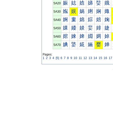
娠
娡
娢
娣
娤
娥
5A20
娰
娱
娲
娳
娴
娵
5A30
婀
婁
婂
婃
婄
婅
5A40
婐
婑
婒
婓
婔
婕
5A50
婠
婡
婢
婣
婤
婥
5A60
婰
婱
婲
婳
婴
婵
5A70
Pages:
1
2
3
4
[5]
6
7
8
9
10
11
12
13
14
15
16
17