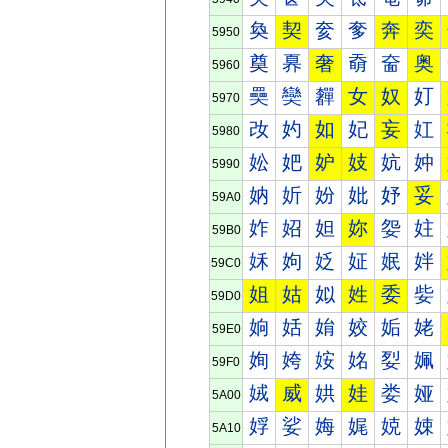
奐
契
奒
奓
奔
奕
5950
奠
奡
奢
奣
奤
奥
5960
奰
奱
奲
女
奴
奵
5970
妀
妁
如
妃
妄
妅
5980
妐
妑
妒
妓
妔
妕
5990
妠
妡
妢
妣
妤
妥
59A0
妰
妱
妲
妳
妴
妵
59B0
姀
姁
姂
姃
姄
姅
59C0
姐
姑
姒
姓
委
姕
59D0
姠
姡
姢
姣
姤
姥
59E0
姰
姱
姲
姳
姴
姵
59F0
娀
威
娂
娃
娄
娅
5A00
娐
娑
娒
娓
娔
娕
5A10