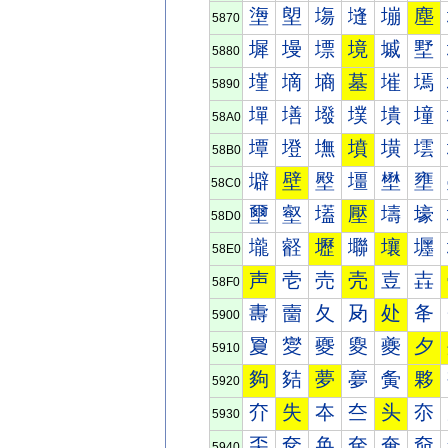
塰
塱
塲
塳
塴
塵
5870
墀
墁
墂
境
墄
墅
5880
墐
墑
墒
墓
墔
墕
5890
墠
墡
墢
墣
墤
墥
58A0
墰
墱
墲
墳
墴
墵
58B0
壀
壁
壂
壃
壄
壅
58C0
壐
壑
壒
壓
壔
壕
58D0
壠
壡
壢
壣
壤
壥
58E0
声
壱
売
壳
壴
壵
58F0
夀
夁
夂
夃
处
夅
5900
夐
夑
夒
夓
夔
夕
5910
夠
夡
夢
夣
夤
夥
5920
夰
失
夲
夳
头
夵
5930
奀
奁
奂
奃
奄
奅
5940