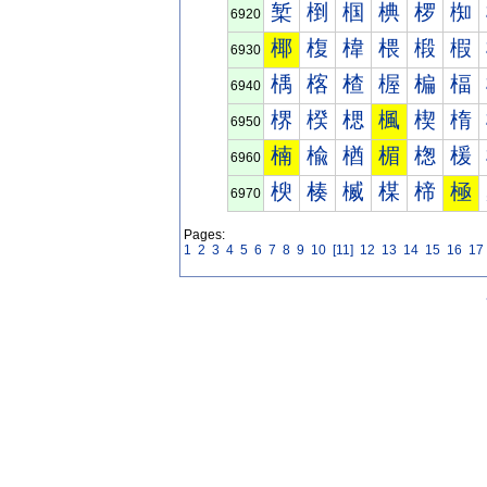
椠
椡
椢
椣
椤
椥
6920
椰
椱
椲
椳
椴
椵
6930
楀
楁
楂
楃
楄
楅
6940
楐
楑
楒
楓
楔
楕
6950
楠
楡
楢
楣
楤
楥
6960
楰
楱
楲
楳
楴
極
6970
Pages:
1
2
3
4
5
6
7
8
9
10
[11]
12
13
14
15
16
17