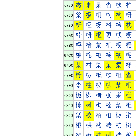
杰
東
杲
杳
杴
杵
6770
枀
极
枂
枃
构
枅
6780
析
枑
枒
枓
枔
枕
6790
枠
枡
枢
枣
枤
枥
67A0
枰
枱
枲
枳
枴
枵
67B0
柀
柁
柂
柃
柄
柅
67C0
某
柑
柒
染
柔
柕
67D0
柠
柡
柢
柣
柤
查
67E0
柰
柱
柲
柳
柴
柵
67F0
栀
栁
栂
栃
栄
栅
6800
栐
树
栒
栓
栔
栕
6810
栠
校
栢
栣
栤
栥
6820
栰
栱
栲
栳
栴
栵
6830
桀
桁
桂
桃
桄
桅
6840