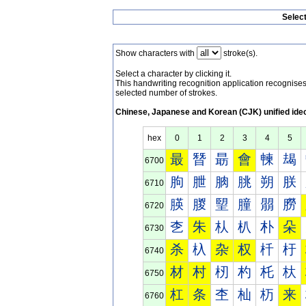
Selec
Show characters with
stroke(s).
Select a character by clicking it.
This handwriting recognition application recognis
selected number of strokes.
Chinese, Japanese and Korean (CJK) unified ide
hex
0
1
2
3
4
5
最
朁
朂
會
朄
朅
6700
朐
朑
朒
朓
朔
朕
6710
朠
朡
朢
朣
朤
朥
6720
朰
朱
朲
朳
朴
朵
6730
杀
杁
杂
权
杄
杅
6740
材
村
杒
杓
杔
杕
6750
杠
条
杢
杣
杤
来
6760