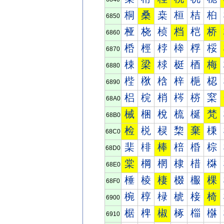
桐
桑
桒
桓
桔
桕
6850
桠
桡
桢
档
桤
桥
6860
桰
桱
桲
桳
桴
桵
6870
梀
梁
梂
梃
梄
梅
6880
梐
梑
梒
梓
梔
梕
6890
梠
梡
梢
梣
梤
梥
68A0
械
梱
梲
梳
梴
梵
68B0
检
棁
棂
棃
棄
棅
68C0
棐
棑
棒
棓
棔
棕
68D0
棠
棡
棢
棣
棤
棥
68E0
棰
棱
棲
棳
棴
棵
68F0
椀
椁
椂
椃
椄
椅
6900
椐
椑
椒
椓
椔
椕
6910