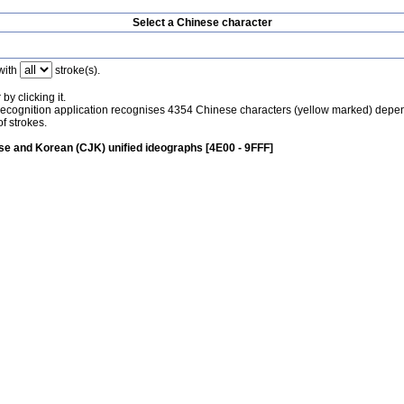
Select a Chinese character
with
stroke(s).
by clicking it.
recognition application recognises 4354 Chinese characters (yellow marked) depe
f strokes.
e and Korean (CJK) unified ideographs [4E00 - 9FFF]