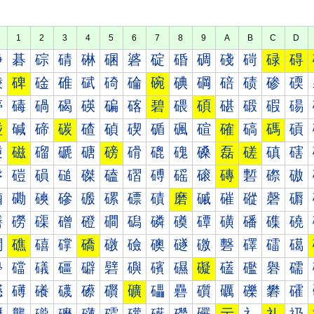
1
2
3
4
5
6
7
8
9
A
B
C
D
碀
碁
碂
碃
碄
碅
碆
碇
碈
碉
碊
碋
碌
碍
碐
碑
碒
碓
碔
碕
碖
碗
碘
碙
碚
碛
碜
碝
碠
碡
碢
碣
碤
碥
碦
碧
碨
碩
碪
碫
碬
碭
碰
碱
碲
碳
碴
碵
碶
碷
碸
碹
確
碻
碼
碽
磀
磁
磂
磃
磄
磅
磆
磇
磈
磉
磊
磋
磌
磍
磐
磑
磒
磓
磔
磕
磖
磗
磘
磙
磚
磛
磜
磝
磠
磡
磢
磣
磤
磥
磦
磧
磨
磩
磪
磫
磬
磭
磰
磱
磲
磳
磴
磵
磶
磷
磸
磹
磺
磻
磼
磽
礀
礁
礂
礃
礄
礅
礆
礇
礈
礉
礊
礋
礌
礍
礐
礑
礒
礓
礔
礕
礖
礗
礘
礙
礚
礛
礜
礝
礠
礡
礢
礣
礤
礥
礦
礧
礨
礩
礪
礫
礬
礭