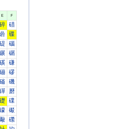
E
F
碎
碏
碞
碟
碮
碯
碾
碿
磎
磏
磞
磟
磮
磯
磾
磿
礎
礏
礞
礟
礮
礯