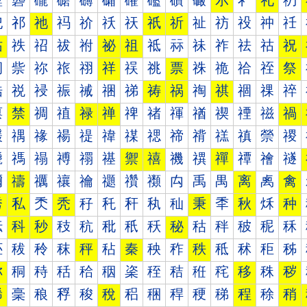
礰
礱
礲
礳
礴
礵
礶
礷
礸
礹
示
礻
礼
礽
祀
祁
祂
祃
祄
祅
祆
祇
祈
祉
祊
祋
祌
祍
祐
祑
祒
祓
祔
祕
祖
祗
祘
祙
祚
祛
祜
祝
祠
祡
祢
祣
祤
祥
祦
祧
票
祩
祪
祫
祬
祭
祰
祱
祲
祳
祴
祵
祶
祷
祸
祹
祺
祻
祼
祽
禀
禁
禂
禃
禄
禅
禆
禇
禈
禉
禊
禋
禌
禍
禐
禑
禒
禓
禔
禕
禖
禗
禘
禙
禚
禛
禜
禝
禠
禡
禢
禣
禤
禥
禦
禧
禨
禩
禪
禫
禬
禭
禰
禱
禲
禳
禴
禵
禶
禷
禸
禹
禺
离
禼
禽
秀
私
秂
秃
秄
秅
秆
秇
秈
秉
秊
秋
秌
种
秐
科
秒
秓
秔
秕
秖
秗
秘
秙
秚
秛
秜
秝
秠
秡
秢
秣
秤
秥
秦
秧
秨
秩
秪
秫
秬
秭
称
秱
秲
秳
秴
秵
秶
秷
秸
秹
秺
移
秼
秽
稀
稁
稂
稃
稄
稅
稆
稇
稈
稉
稊
程
稌
稍