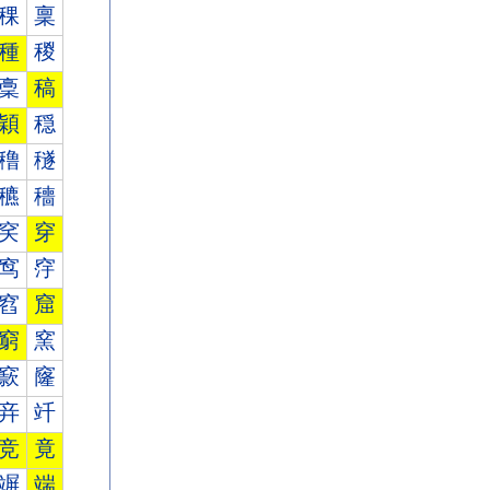
稞
稟
種
稯
稾
稿
穎
穏
穞
穟
穮
穯
穾
穿
窎
窏
窞
窟
窮
窯
窾
窿
竎
竏
竞
竟
竮
端