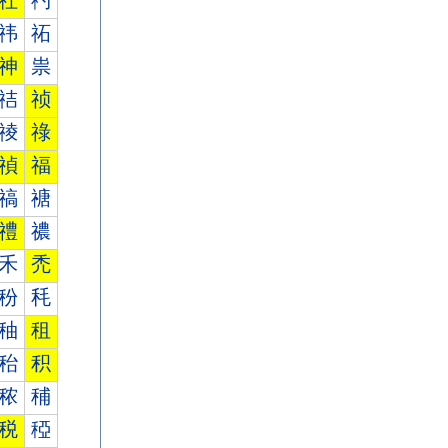
社
礿
祎
祏
神
祟
祮
祯
祾
祿
禎
福
禞
禟
禮
禯
禾
禿
秎
秏
秞
租
秮
积
秾
秿
税
稏