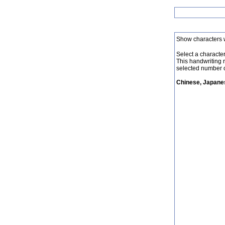
Show characters 
Select a character 
This handwriting 
selected number o
Chinese, Japanes