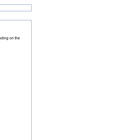
nding on the