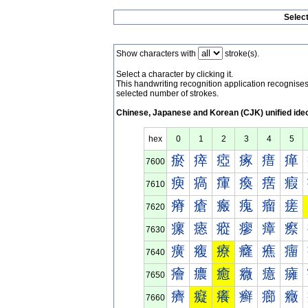
Selec
Show characters with
stroke(s).
Select a character by clicking it.
This handwriting recognition application recognis
selected number of strokes.
Chinese, Japanese and Korean (CJK) unified ide
hex
0
1
2
3
4
5
瘀
瘁
瘂
瘃
瘄
瘅
7600
瘐
瘑
瘒
瘓
瘔
瘕
7610
瘠
瘡
瘢
瘣
瘤
瘥
7620
瘰
瘱
瘲
瘳
瘴
瘵
7630
癀
癁
療
癃
癄
癅
7640
癐
癑
癒
癓
癔
癕
7650
癠
癡
癢
癣
癤
癥
7660