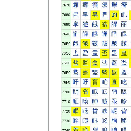
癰
癱
癲
癳
癴
癵
7670
皀
皁
皂
皃
的
皅
7680
皐
皑
皒
皓
皔
皕
7690
皠
皡
皢
皣
皤
皥
76A0
皰
皱
皲
皳
皴
皵
76B0
盀
盁
盂
盃
盄
盅
76C0
盐
监
盒
盓
盔
盕
76D0
盠
盡
盢
監
盤
盥
76E0
盰
盱
盲
盳
直
盵
76F0
眀
省
眂
眃
眄
眅
7700
眐
眑
眒
眓
眔
眕
7710
眠
眡
眢
眣
眤
眥
7720
眰
眱
眲
眳
眴
眵
7730
着
睁
睂
睃
睄
睅
7740