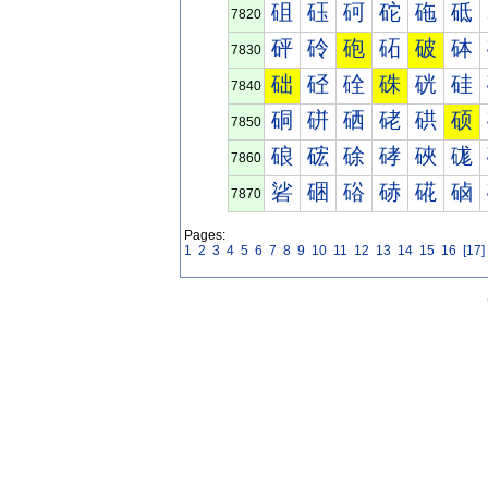
砠
砡
砢
砣
砤
砥
7820
砰
砱
砲
砳
破
砵
7830
础
硁
硂
硃
硄
硅
7840
硐
硑
硒
硓
硔
硕
7850
硠
硡
硢
硣
硤
硥
7860
硰
硱
硲
硳
硴
硵
7870
Pages:
1
2
3
4
5
6
7
8
9
10
11
12
13
14
15
16
[17]