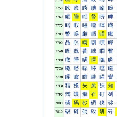
睐
睑
睒
睓
睔
睕
7750
睠
睡
睢
督
睤
睥
7760
睰
睱
睲
睳
睴
睵
7770
瞀
瞁
瞂
瞃
瞄
瞅
7780
瞐
瞑
瞒
瞓
瞔
瞕
7790
瞠
瞡
瞢
瞣
瞤
瞥
77A0
瞰
瞱
瞲
瞳
瞴
瞵
77B0
矀
矁
矂
矃
矄
矅
77C0
矐
矑
矒
矓
矔
矕
77D0
矠
矡
矢
矣
矤
知
77E0
矰
矱
矲
石
矴
矵
77F0
砀
码
砂
砃
砄
砅
7800
砐
砑
砒
砓
研
砕
7810