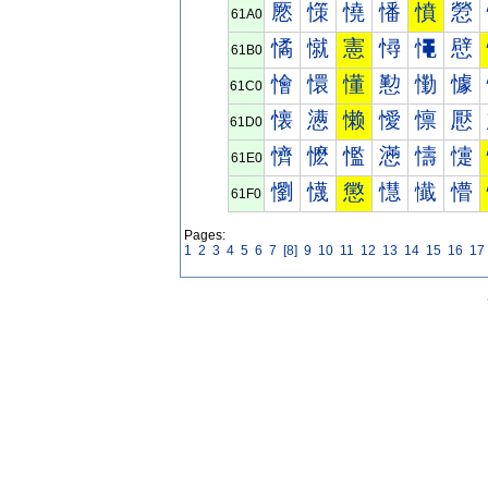
憠
憡
憢
憣
憤
憥
61A0
憰
憱
憲
憳
憴
憵
61B0
懀
懁
懂
懃
懄
懅
61C0
懐
懑
懒
懓
懔
懕
61D0
懠
懡
懢
懣
懤
懥
61E0
懰
懱
懲
懳
懴
懵
61F0
Pages:
1
2
3
4
5
6
7
[8]
9
10
11
12
13
14
15
16
17