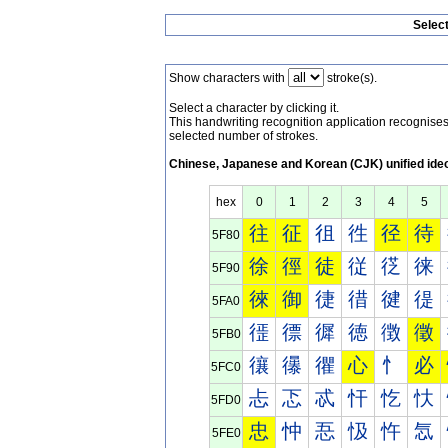
Selec
Show characters with
stroke(s).
Select a character by clicking it.
This handwriting recognition application recognis
selected number of strokes.
Chinese, Japanese and Korean (CJK) unified ide
hex
0
1
2
3
4
5
往
征
徂
徃
径
待
5F80
徐
徑
徒
従
徔
徕
5F90
徠
御
徢
徣
徤
徥
5FA0
徰
徱
徲
徳
徴
徵
5FB0
忀
忁
忂
心
忄
必
5FC0
忐
忑
忒
忓
忔
忕
5FD0
忠
忡
忢
忣
忤
忥
5FE0