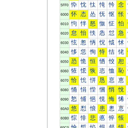
忰
忱
忲
忳
忴
念
5FF0
怀
态
怂
怃
怄
怅
6000
怐
怑
怒
怓
怔
怕
6010
怠
怡
怢
怣
怤
急
6020
怰
怱
怲
怳
怴
怵
6030
恀
恁
恂
恃
恄
恅
6040
恐
恑
恒
恓
恔
恕
6050
恠
恡
恢
恣
恤
恥
6060
恰
恱
恲
恳
恴
恵
6070
悀
悁
悂
悃
悄
悅
6080
悐
悑
悒
悓
悔
悕
6090
悠
悡
悢
患
悤
悥
60A0
悰
悱
悲
悳
悴
悵
60B0
惀
惁
惂
惃
惄
情
60C0