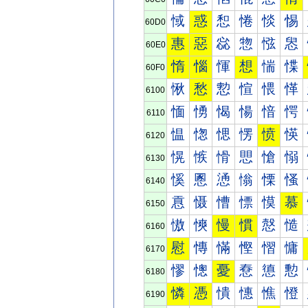
惐
惑
惒
惓
惔
惕
60D0
惠
惡
惢
惣
惤
惥
60E0
惰
惱
惲
想
惴
惵
60F0
愀
愁
愂
愃
愄
愅
6100
愐
愑
愒
愓
愔
愕
6110
愠
愡
愢
愣
愤
愥
6120
愰
愱
愲
愳
愴
愵
6130
慀
慁
慂
慃
慄
慅
6140
慐
慑
慒
慓
慔
慕
6150
慠
慡
慢
慣
慤
慥
6160
慰
慱
慲
慳
慴
慵
6170
憀
憁
憂
憃
憄
憅
6180
憐
憑
憒
憓
憔
憕
6190