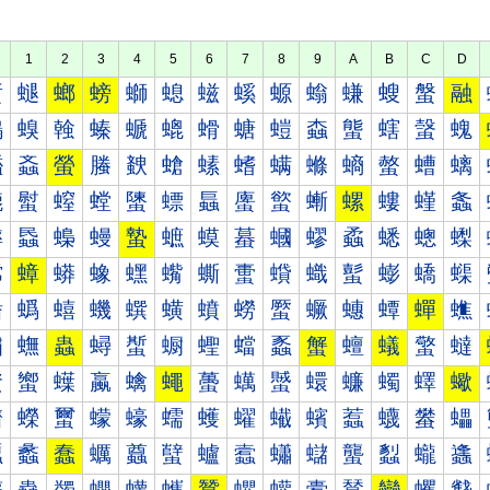
1
2
3
4
5
6
7
8
9
A
B
C
D
螀
螁
螂
螃
螄
螅
螆
螇
螈
螉
螊
螋
螌
融
螐
螑
螒
螓
螔
螕
螖
螗
螘
螙
螚
螛
螜
螝
螠
螡
螢
螣
螤
螥
螦
螧
螨
螩
螪
螫
螬
螭
螰
螱
螲
螳
螴
螵
螶
螷
螸
螹
螺
螻
螼
螽
蟀
蟁
蟂
蟃
蟄
蟅
蟆
蟇
蟈
蟉
蟊
蟋
蟌
蟍
蟐
蟑
蟒
蟓
蟔
蟕
蟖
蟗
蟘
蟙
蟚
蟛
蟜
蟝
蟠
蟡
蟢
蟣
蟤
蟥
蟦
蟧
蟨
蟩
蟪
蟫
蟬
蟭
蟰
蟱
蟲
蟳
蟴
蟵
蟶
蟷
蟸
蟹
蟺
蟻
蟼
蟽
蠀
蠁
蠂
蠃
蠄
蠅
蠆
蠇
蠈
蠉
蠊
蠋
蠌
蠍
蠐
蠑
蠒
蠓
蠔
蠕
蠖
蠗
蠘
蠙
蠚
蠛
蠜
蠝
蠠
蠡
蠢
蠣
蠤
蠥
蠦
蠧
蠨
蠩
蠪
蠫
蠬
蠭