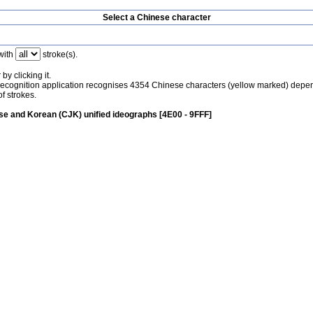
Select a Chinese character
with
stroke(s).
by clicking it.
recognition application recognises 4354 Chinese characters (yellow marked) depe
f strokes.
e and Korean (CJK) unified ideographs [4E00 - 9FFF]