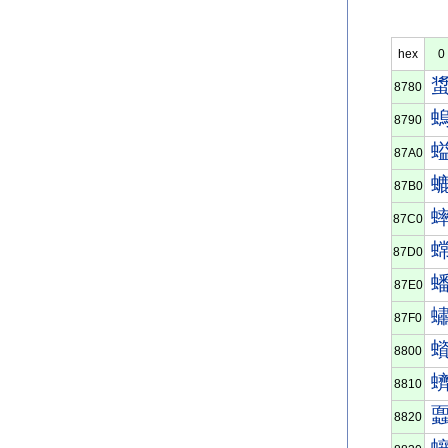
hex
0
8780
8790
87A0
87B0
87C0
87D0
87E0
87F0
8800
8810
8820