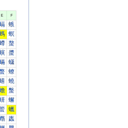
E
F
螎
螏
螞
螟
螮
螯
螾
螿
蟎
蟏
蟞
蟟
蟮
蟯
蟾
蟿
蠎
蠏
蠞
蠟
蠮
蠯