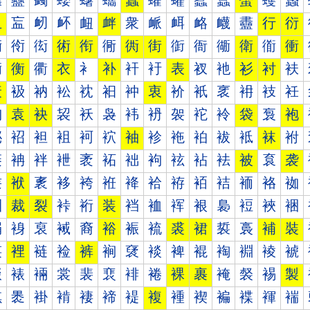
蠰
蠱
蠲
蠳
蠴
蠵
蠶
蠷
蠸
蠹
蠺
蠻
蠼
蠽
血
衁
衂
衃
衄
衅
衆
衇
衈
衉
衊
衋
行
衍
衐
衑
衒
術
衔
衕
衖
街
衘
衙
衚
衛
衜
衝
衠
衡
衢
衣
衤
补
衦
衧
表
衩
衪
衫
衬
衭
衰
衱
衲
衳
衴
衵
衶
衷
衸
衹
衺
衻
衼
衽
袀
袁
袂
袃
袄
袅
袆
袇
袈
袉
袊
袋
袌
袍
袐
袑
袒
袓
袔
袕
袖
袗
袘
袙
袚
袛
袜
袝
袠
袡
袢
袣
袤
袥
袦
袧
袨
袩
袪
被
袬
袭
袰
袱
袲
袳
袴
袵
袶
袷
袸
袹
袺
袻
袼
袽
裀
裁
裂
裃
裄
装
裆
裇
裈
裉
裊
裋
裌
裍
裐
裑
裒
裓
裔
裕
裖
裗
裘
裙
裚
裛
補
裝
裠
裡
裢
裣
裤
裥
裦
裧
裨
裩
裪
裫
裬
裭
裰
裱
裲
裳
裴
裵
裶
裷
裸
裹
裺
裻
裼
製
褀
褁
褂
褃
褄
褅
褆
複
褈
褉
褊
褋
褌
褍