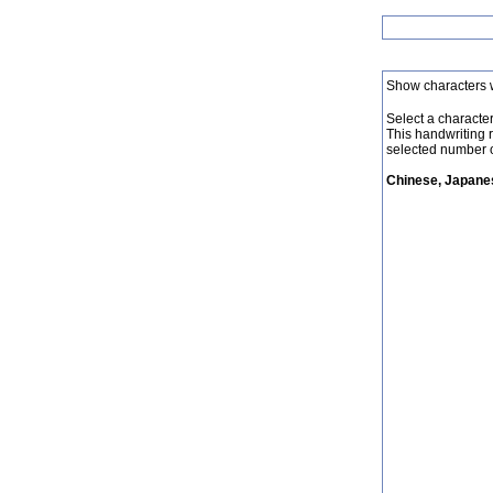
Show characters 
Select a character 
This handwriting 
selected number o
Chinese, Japanes