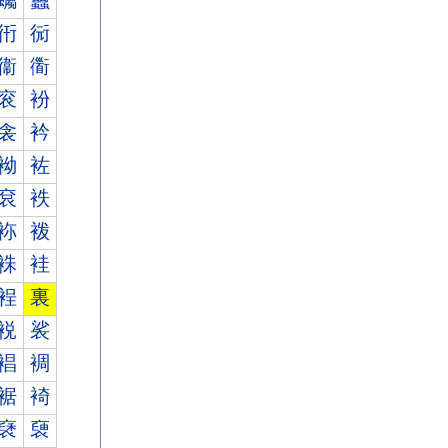
蠾
蠿
衎
衏
衞
衟
衮
衯
衾
衿
袎
袏
袞
袟
袮
袯
袾
袿
裎
裏
裞
裟
裮
裯
裾
裿
褎
褏