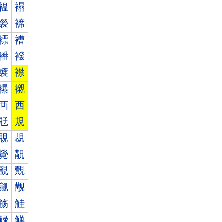
褞
褟
褮
褯
褾
褿
襎
襏
襞
襟
襮
襯
襾
西
覎
規
覞
覟
覮
覯
覾
覿
觎
觏
觞
觟
觮
觯