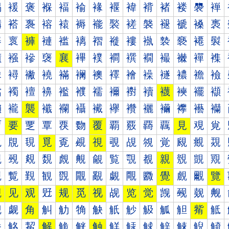
褐
褑
褒
褓
褔
褕
褖
褗
褘
褙
褚
褛
褜
褝
褠
褡
褢
褣
褤
褥
褦
褧
褨
褩
褪
褫
褬
褭
褰
褱
褲
褳
褴
褵
褶
褷
褸
褹
褺
褻
褼
褽
襀
襁
襂
襃
襄
襅
襆
襇
襈
襉
襊
襋
襌
襍
襐
襑
襒
襓
襔
襕
襖
襗
襘
襙
襚
襛
襜
襝
襠
襡
襢
襣
襤
襥
襦
襧
襨
襩
襪
襫
襬
襭
襰
襱
襲
襳
襴
襵
襶
襷
襸
襹
襺
襻
襼
襽
覀
要
覂
覃
覄
覅
覆
覇
覈
覉
覊
見
覌
覍
覐
覑
覒
覓
覔
覕
視
覗
覘
覙
覚
覛
覜
覝
覠
覡
覢
覣
覤
覥
覦
覧
覨
覩
親
覫
覬
覭
覰
覱
覲
観
覴
覵
覶
覷
覸
覹
覺
覻
覼
覽
觀
见
观
觃
规
觅
视
觇
览
觉
觊
觋
觌
觍
觐
觑
角
觓
觔
觕
觖
觗
觘
觙
觚
觛
觜
觝
觠
觡
觢
解
觤
觥
触
觧
觨
觩
觪
觫
觬
觭