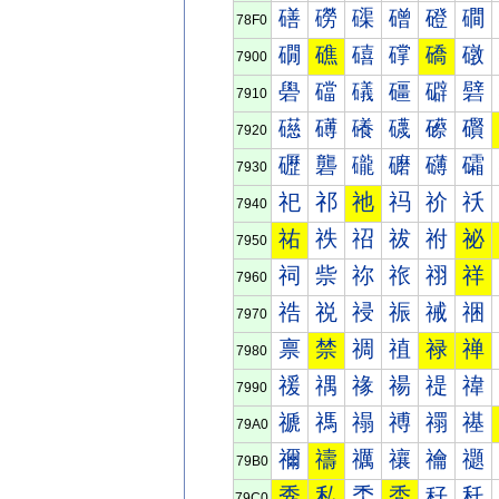
磰
磱
磲
磳
磴
磵
78F0
礀
礁
礂
礃
礄
礅
7900
礐
礑
礒
礓
礔
礕
7910
礠
礡
礢
礣
礤
礥
7920
礰
礱
礲
礳
礴
礵
7930
祀
祁
祂
祃
祄
祅
7940
祐
祑
祒
祓
祔
祕
7950
祠
祡
祢
祣
祤
祥
7960
祰
祱
祲
祳
祴
祵
7970
禀
禁
禂
禃
禄
禅
7980
禐
禑
禒
禓
禔
禕
7990
禠
禡
禢
禣
禤
禥
79A0
禰
禱
禲
禳
禴
禵
79B0
秀
私
秂
秃
秄
秅
79C0