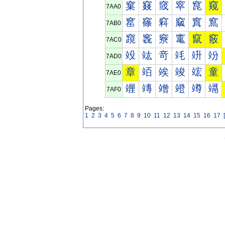
窠
窡
窢
窣
窤
窥
7AA0
窰
窱
窲
窳
窴
窵
7AB0
竀
竁
竂
竃
竄
竅
7AC0
竐
竑
竒
竓
竔
竕
7AD0
章
竡
竢
竣
竤
童
7AE0
竰
竱
竲
竳
竴
竵
7AF0
Pages:
1
2
3
4
5
6
7
8
9
10
11
12
13
14
15
16
17