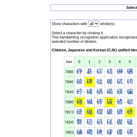
Selec
Show characters with
stroke(s).
Select a character by clicking it.
This handwriting recognition application recognis
selected number of strokes.
Chinese, Japanese and Korean (CJK) unified ide
hex
0
1
2
3
4
5
碀
碁
碂
碃
碄
碅
7880
碐
碑
碒
碓
碔
碕
7890
碠
碡
碢
碣
碤
碥
78A0
碰
碱
碲
碳
碴
碵
78B0
磀
磁
磂
磃
磄
磅
78C0
磐
磑
磒
磓
磔
磕
78D0
磠
磡
磢
磣
磤
磥
78E0