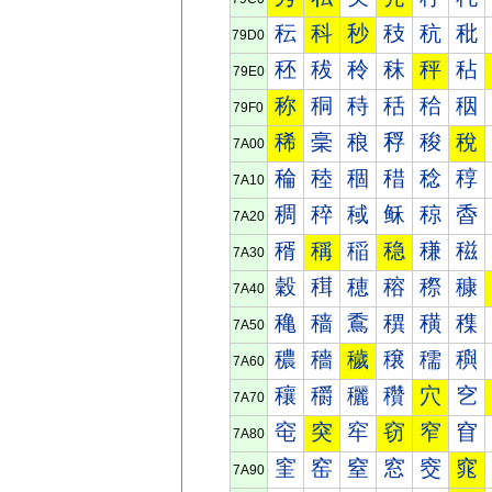
秐
科
秒
秓
秔
秕
79D0
秠
秡
秢
秣
秤
秥
79E0
称
秱
秲
秳
秴
秵
79F0
稀
稁
稂
稃
稄
稅
7A00
稐
稑
稒
稓
稔
稕
7A10
稠
稡
稢
稣
稤
稥
7A20
稰
稱
稲
稳
稴
稵
7A30
穀
穁
穂
穃
穄
穅
7A40
穐
穑
穒
穓
穔
穕
7A50
穠
穡
穢
穣
穤
穥
7A60
穰
穱
穲
穳
穴
穵
7A70
窀
突
窂
窃
窄
窅
7A80
窐
窑
窒
窓
窔
窕
7A90