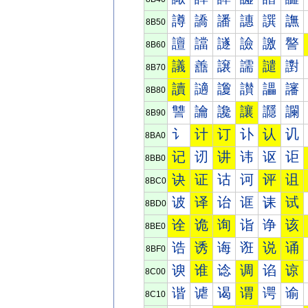
譐
譑
譒
譓
譔
譕
8B50
譠
譡
譢
譣
譤
譥
8B60
議
譱
譲
譳
譴
譵
8B70
讀
讁
讂
讃
讄
讅
8B80
讐
讑
讒
讓
讔
讕
8B90
讠
计
订
讣
认
讥
8BA0
记
讱
讲
讳
讴
讵
8BB0
诀
证
诂
诃
评
诅
8BC0
诐
译
诒
诓
诔
试
8BD0
诠
诡
询
诣
诤
该
8BE0
诰
诱
诲
诳
说
诵
8BF0
谀
谁
谂
调
谄
谅
8C00
谐
谑
谒
谓
谔
谕
8C10