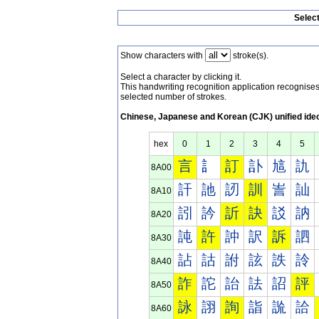
Selec
Show characters with
stroke(s).
Select a character by clicking it.
This handwriting recognition application recognis
selected number of strokes.
Chinese, Japanese and Korean (CJK) unified ide
hex
0
1
2
3
4
5
言
訁
訂
訃
訄
訅
8A00
訐
訑
訒
訓
訔
訕
8A10
訠
訡
訢
訣
訤
訥
8A20
訰
許
訲
訳
訴
訵
8A30
詀
詁
詂
詃
詄
詅
8A40
詐
詑
詒
詓
詔
評
8A50
詠
詡
詢
詣
詤
詥
8A60