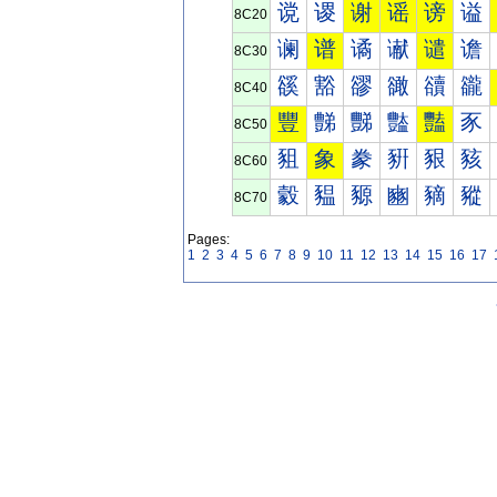
谠
谡
谢
谣
谤
谥
8C20
谰
谱
谲
谳
谴
谵
8C30
豀
豁
豂
豃
豄
豅
8C40
豐
豑
豒
豓
豔
豕
8C50
豠
象
豢
豣
豤
豥
8C60
豰
豱
豲
豳
豴
豵
8C70
Pages:
1
2
3
4
5
6
7
8
9
10
11
12
13
14
15
16
17