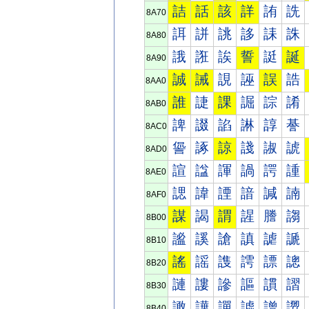
詰
話
該
詳
詴
詵
8A70
誀
誁
誂
誃
誄
誅
8A80
誐
誑
誒
誓
誔
誕
8A90
誠
誡
誢
誣
誤
誥
8AA0
誰
誱
課
誳
誴
誵
8AB0
諀
諁
諂
諃
諄
諅
8AC0
諐
諑
諒
諓
諔
諕
8AD0
諠
諡
諢
諣
諤
諥
8AE0
諰
諱
諲
諳
諴
諵
8AF0
謀
謁
謂
謃
謄
謅
8B00
謐
謑
謒
謓
謔
謕
8B10
謠
謡
謢
謣
謤
謥
8B20
謰
謱
謲
謳
謴
謵
8B30
譀
譁
譂
譃
譄
譅
8B40