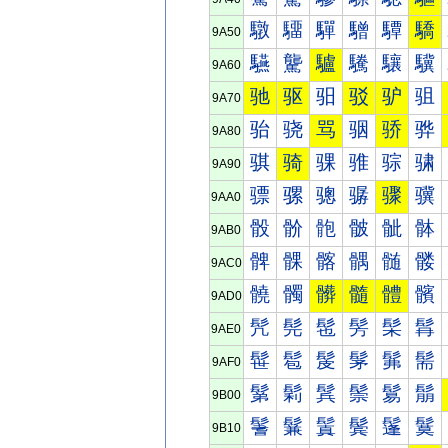
驐
驑
驒
驓
驔
驕
9A50
驠
驡
驢
驣
驤
驥
9A60
驰
驱
驲
驳
驴
驵
9A70
骀
骁
骂
骃
骄
骅
9A80
骐
骑
骒
骓
骔
骕
9A90
骠
骡
骢
骣
骤
骥
9AA0
骰
骱
骲
骳
骴
骵
9AB0
髀
髁
髂
髃
髄
髅
9AC0
髐
髑
髒
髓
體
髕
9AD0
髠
髡
髢
髣
髤
髥
9AE0
髰
髱
髲
髳
髴
髵
9AF0
鬀
鬁
鬂
鬃
鬄
鬅
9B00
鬐
鬑
鬒
鬓
鬔
鬕
9B10