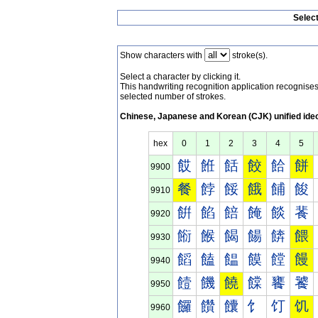
Selec
Show characters with
stroke(s).
Select a character by clicking it.
This handwriting recognition application recognis
selected number of strokes.
Chinese, Japanese and Korean (CJK) unified ide
hex
0
1
2
3
4
5
餀
餁
餂
餃
餄
餅
9900
餐
餑
餒
餓
餔
餕
9910
餠
餡
餢
餣
餤
餥
9920
餰
餱
餲
餳
餴
餵
9930
饀
饁
饂
饃
饄
饅
9940
饐
饑
饒
饓
饔
饕
9950
饠
饡
饢
饣
饤
饥
9960