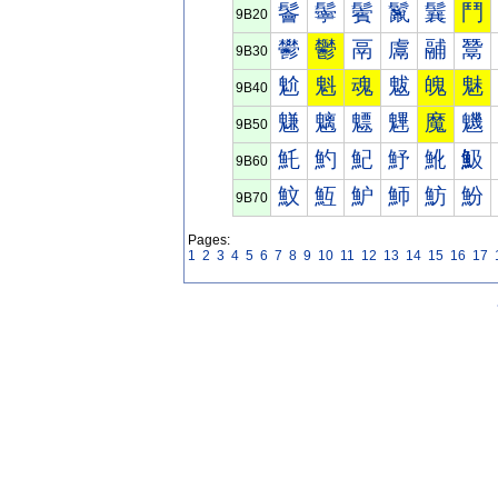
鬠
鬡
鬢
鬣
鬤
鬥
9B20
鬰
鬱
鬲
鬳
鬴
鬵
9B30
魀
魁
魂
魃
魄
魅
9B40
魐
魑
魒
魓
魔
魕
9B50
魠
魡
魢
魣
魤
魥
9B60
魰
魱
魲
魳
魴
魵
9B70
Pages:
1
2
3
4
5
6
7
8
9
10
11
12
13
14
15
16
17