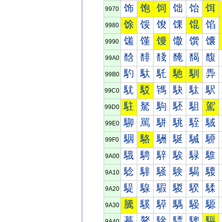
饰
饱
饲
饳
饴
饵
9970
馀
馁
馂
馃
馄
馅
9980
馐
馑
馒
馓
馔
馕
9990
馠
馡
馢
馣
馤
馥
99A0
馰
馱
馲
馳
馴
馵
99B0
駀
駁
駂
駃
駄
駅
99C0
駐
駑
駒
駓
駔
駕
99D0
駠
駡
駢
駣
駤
駥
99E0
駰
駱
駲
駳
駴
駵
99F0
騀
騁
騂
騃
騄
騅
9A00
騐
騑
騒
験
騔
騕
9A10
騠
騡
騢
騣
騤
騥
9A20
騰
騱
騲
騳
騴
騵
9A30
驀
驁
驂
驃
驄
驅
9A40