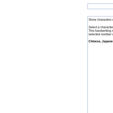
Show characters 
Select a character 
This handwriting 
selected number o
Chinese, Japanes