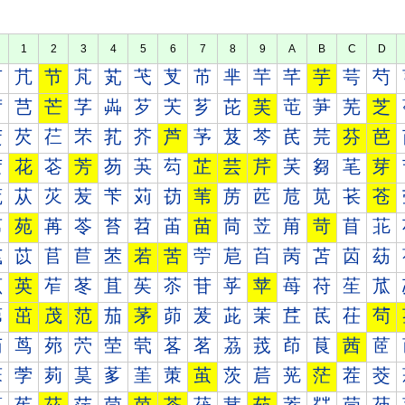
1
2
3
4
5
6
7
8
9
A
B
C
D
芀
芁
节
芃
芄
芅
芆
芇
芈
芉
芊
芋
芌
芍
芐
芑
芒
芓
芔
芕
芖
芗
芘
芙
芚
芛
芜
芝
芠
芡
芢
芣
芤
芥
芦
芧
芨
芩
芪
芫
芬
芭
芰
花
芲
芳
芴
芵
芶
芷
芸
芹
芺
芻
芼
芽
苀
苁
苂
苃
苄
苅
苆
苇
苈
苉
苊
苋
苌
苍
苐
苑
苒
苓
苔
苕
苖
苗
苘
苙
苚
苛
苜
苝
苠
苡
苢
苣
苤
若
苦
苧
苨
苩
苪
苫
苬
苭
苰
英
苲
苳
苴
苵
苶
苷
苸
苹
苺
苻
苼
苽
茀
茁
茂
范
茄
茅
茆
茇
茈
茉
茊
茋
茌
茍
茐
茑
茒
茓
茔
茕
茖
茗
茘
茙
茚
茛
茜
茝
茠
茡
茢
茣
茤
茥
茦
茧
茨
茩
茪
茫
茬
茭