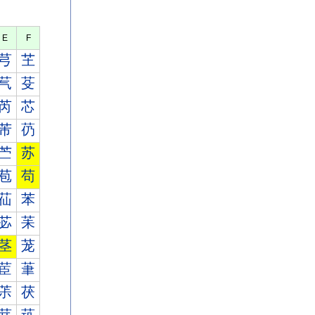
E
F
芎
芏
芞
芟
芮
芯
芾
芿
苎
苏
苞
苟
苮
苯
苾
苿
茎
茏
茞
茟
茮
茯