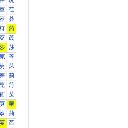
茾
茿
荎
荏
荞
荟
荮
药
荾
荿
莎
莏
莞
莟
莮
莯
莾
莿
菎
菏
菞
菟
菮
華
菾
菿
萎
萏