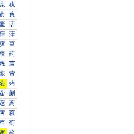
萞
萟
萮
萯
萾
萿
葎
葏
葞
葟
葮
葯
葾
葿
蒎
蒏
蒞
蒟
蒮
蒯
蒾
蒿
蓎
蓏
蓞
蓟
蓮
蓯