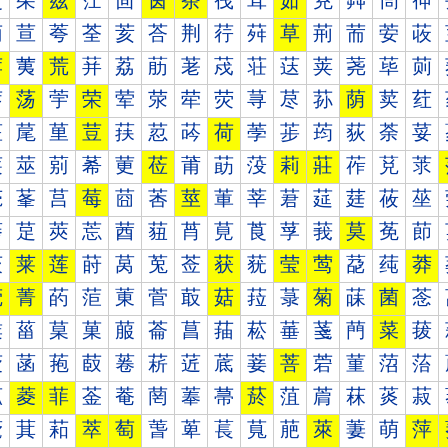
茰
茱
茲
茳
茴
茵
茶
茷
茸
茹
茺
茻
茼
茽
荀
荁
荂
荃
荄
荅
荆
荇
荈
草
荊
荋
荌
荍
荐
荑
荒
荓
荔
荕
荖
荗
荘
荙
荚
荛
荜
荝
荠
荡
荢
荣
荤
荥
荦
荧
荨
荩
荪
荫
荬
荭
荰
荱
荲
荳
荴
荵
荶
荷
荸
荹
荺
荻
荼
荽
莀
莁
莂
莃
莄
莅
莆
莇
莈
莉
莊
莋
莌
莍
莐
莑
莒
莓
莔
莕
莖
莗
莘
莙
莚
莛
莜
莝
莠
莡
莢
莣
莤
莥
莦
莧
莨
莩
莪
莫
莬
莭
莰
莱
莲
莳
莴
莵
莶
获
莸
莹
莺
莻
莼
莽
菀
菁
菂
菃
菄
菅
菆
菇
菈
菉
菊
菋
菌
菍
菐
菑
菒
菓
菔
菕
菖
菗
菘
菙
菚
菛
菜
菝
菠
菡
菢
菣
菤
菥
菦
菧
菨
菩
菪
菫
菬
菭
菰
菱
菲
菳
菴
菵
菶
菷
菸
菹
菺
菻
菼
菽
萀
萁
萂
萃
萄
萅
萆
萇
萈
萉
萊
萋
萌
萍