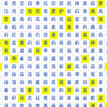
萐
萑
萒
萓
萔
萕
萖
萗
萘
萙
萚
萛
萜
萝
萠
萡
萢
萣
萤
营
萦
萧
萨
萩
萪
萫
萬
萭
萰
萱
萲
萳
萴
萵
萶
萷
萸
萹
萺
萻
萼
落
葀
葁
葂
葃
葄
葅
葆
葇
葈
葉
葊
葋
葌
葍
葐
葑
葒
葓
葔
葕
葖
著
葘
葙
葚
葛
葜
葝
葠
葡
葢
董
葤
葥
葦
葧
葨
葩
葪
葫
葬
葭
葰
葱
葲
葳
葴
葵
葶
葷
葸
葹
葺
葻
葼
葽
蒀
蒁
蒂
蒃
蒄
蒅
蒆
蒇
蒈
蒉
蒊
蒋
蒌
蒍
蒐
蒑
蒒
蒓
蒔
蒕
蒖
蒗
蒘
蒙
蒚
蒛
蒜
蒝
蒠
蒡
蒢
蒣
蒤
蒥
蒦
蒧
蒨
蒩
蒪
蒫
蒬
蒭
蒰
蒱
蒲
蒳
蒴
蒵
蒶
蒷
蒸
蒹
蒺
蒻
蒼
蒽
蓀
蓁
蓂
蓃
蓄
蓅
蓆
蓇
蓈
蓉
蓊
蓋
蓌
蓍
蓐
蓑
蓒
蓓
蓔
蓕
蓖
蓗
蓘
蓙
蓚
蓛
蓜
蓝
蓠
蓡
蓢
蓣
蓤
蓥
蓦
蓧
蓨
蓩
蓪
蓫
蓬
蓭