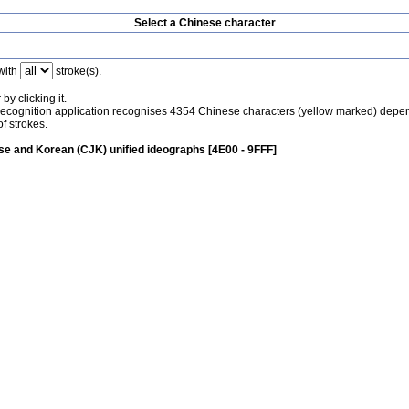
Select a Chinese character
with
stroke(s).
by clicking it.
recognition application recognises 4354 Chinese characters (yellow marked) depe
f strokes.
e and Korean (CJK) unified ideographs [4E00 - 9FFF]