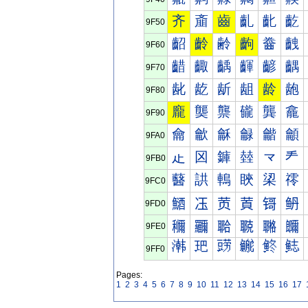
齐
齑
齒
齓
齔
齕
9F50
齠
齡
齢
齣
齤
齥
9F60
齰
齱
齲
齳
齴
齵
9F70
龀
龁
龂
龃
龄
龅
9F80
龐
龑
龒
龓
龔
龕
9F90
龠
龡
龢
龣
龤
龥
9FA0
龰
龱
龲
龳
龴
龵
9FB0
鿀
鿁
鿂
鿃
鿄
鿅
9FC0
鿐
鿑
鿒
鿓
鿔
鿕
9FD0
鿠
鿡
鿢
鿣
鿤
鿥
9FE0
鿰
鿱
鿲
鿳
鿴
鿵
9FF0
Pages:
1
2
3
4
5
6
7
8
9
10
11
12
13
14
15
16
17