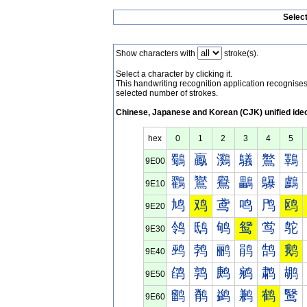
Selec
Show characters with
stroke(s).
Select a character by clicking it.
This handwriting recognition application recognis
selected number of strokes.
Chinese, Japanese and Korean (CJK) unified ide
hex
0
1
2
3
4
5
鸀
鸁
鸂
鸃
鸄
鸅
9E00
鸐
鸑
鸒
鸓
鸔
鸕
9E10
鸠
鸡
鸢
鸣
鸤
鸥
9E20
鸰
鸱
鸲
鸳
鸴
鸵
9E30
鹀
鹁
鹂
鹃
鹄
鹅
9E40
鹐
鹑
鹒
鹓
鹔
鹕
9E50
鹠
鹡
鹢
鹣
鹤
鹥
9E60