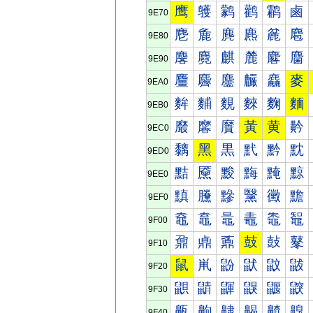
鹰
鹱
鹲
鹳
鹴
鹵
9E70
麀
麁
麂
麃
麄
麅
9E80
麐
麑
麒
麓
麔
麕
9E90
麠
麡
麢
麣
麤
麥
9EA0
麰
麱
麲
麳
麴
麵
9EB0
黀
黁
黂
黃
黄
黅
9EC0
黐
黑
黒
黓
黔
黕
9ED0
黠
黡
黢
黣
黤
黥
9EE0
黰
黱
黲
黳
黴
黵
9EF0
鼀
鼁
鼂
鼃
鼄
鼅
9F00
鼐
鼑
鼒
鼓
鼔
鼕
9F10
鼠
鼡
鼢
鼣
鼤
鼥
9F20
鼰
鼱
鼲
鼳
鼴
鼵
9F30
齀
齁
齂
齃
齄
齅
9F40