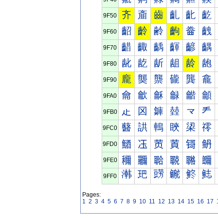
齐
齑
齒
齓
齔
齕
9F50
齠
齡
齢
齣
齤
齥
9F60
齰
齱
齲
齳
齴
齵
9F70
龀
龁
龂
龃
龄
龅
9F80
龐
龑
龒
龓
龔
龕
9F90
龠
龡
龢
龣
龤
龥
9FA0
龰
龱
龲
龳
龴
龵
9FB0
鿀
鿁
鿂
鿃
鿄
鿅
9FC0
鿐
鿑
鿒
鿓
鿔
鿕
9FD0
鿠
鿡
鿢
鿣
鿤
鿥
9FE0
鿰
鿱
鿲
鿳
鿴
鿵
9FF0
Pages:
1
2
3
4
5
6
7
8
9
10
11
12
13
14
15
16
17