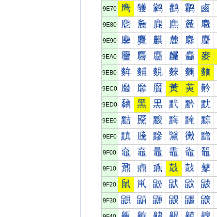
鹰
鹱
鹲
鹳
鹴
鹵
9E70
麀
麁
麂
麃
麄
麅
9E80
麐
麑
麒
麓
麔
麕
9E90
麠
麡
麢
麣
麤
麥
9EA0
麰
麱
麲
麳
麴
麵
9EB0
黀
黁
黂
黃
黄
黅
9EC0
黐
黑
黒
黓
黔
黕
9ED0
黠
黡
黢
黣
黤
黥
9EE0
黰
黱
黲
黳
黴
黵
9EF0
鼀
鼁
鼂
鼃
鼄
鼅
9F00
鼐
鼑
鼒
鼓
鼔
鼕
9F10
鼠
鼡
鼢
鼣
鼤
鼥
9F20
鼰
鼱
鼲
鼳
鼴
鼵
9F30
齀
齁
齂
齃
齄
齅
9F40