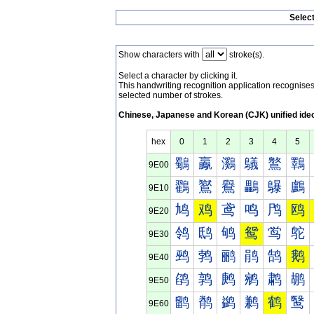
Selec
Show characters with
stroke(s).
Select a character by clicking it.
This handwriting recognition application recognis
selected number of strokes.
Chinese, Japanese and Korean (CJK) unified ide
hex
0
1
2
3
4
5
鸀
鸁
鸂
鸃
鸄
鸅
9E00
鸐
鸑
鸒
鸓
鸔
鸕
9E10
鸠
鸡
鸢
鸣
鸤
鸥
9E20
鸰
鸱
鸲
鸳
鸴
鸵
9E30
鹀
鹁
鹂
鹃
鹄
鹅
9E40
鹐
鹑
鹒
鹓
鹔
鹕
9E50
鹠
鹡
鹢
鹣
鹤
鹥
9E60