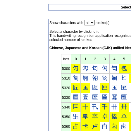
Selec
Show characters with
stroke(s).
Select a character by clicking it.
This handwriting recognition application recognis
selected number of strokes.
Chinese, Japanese and Korean (CJK) unified ide
hex
0
1
2
3
4
5
匀
匁
匂
匃
匄
包
5300
匐
匑
匒
匓
匔
匕
5310
匠
匡
匢
匣
匤
匥
5320
匰
匱
匲
匳
匴
匵
5330
區
十
卂
千
卄
卅
5340
卐
卑
卒
卓
協
单
5350
占
卡
卢
卣
卤
卥
5360