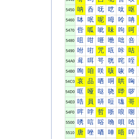
呐
呑
呒
呓
呔
呕
5450
呠
呡
呢
呣
呤
呥
5460
呰
呱
呲
味
呴
呵
5470
咀
咁
咂
咃
咄
咅
5480
咐
咑
咒
咓
咔
咕
5490
咠
咡
咢
咣
咤
咥
54A0
咰
咱
咲
咳
咴
咵
54B0
哀
品
哂
哃
哄
哅
54C0
哐
哑
哒
哓
哔
哕
54D0
哠
員
哢
哣
哤
哥
54E0
哰
哱
哲
哳
哴
哵
54F0
唀
唁
唂
唃
唄
唅
5500
唐
唑
唒
唓
唔
唕
5510