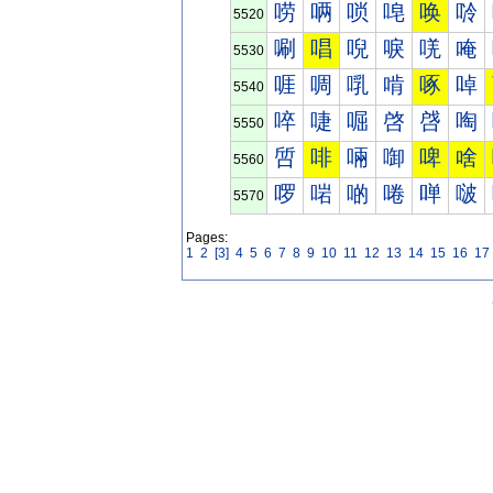
唠
唡
唢
唣
唤
唥
5520
唰
唱
唲
唳
唴
唵
5530
啀
啁
啂
啃
啄
啅
5540
啐
啑
啒
啓
啔
啕
5550
啠
啡
啢
啣
啤
啥
5560
啰
啱
啲
啳
啴
啵
5570
Pages:
1
2
[3]
4
5
6
7
8
9
10
11
12
13
14
15
16
17