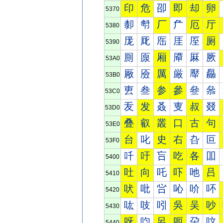
印
危
卲
即
却
卵
5370
厀
厁
厂
厃
厄
厅
5380
厐
厑
厒
厓
厔
厕
5390
厠
厡
厢
厣
厤
厥
53A0
厰
厱
厲
厳
厴
厵
53B0
叀
叁
参
參
叄
叅
53C0
叐
发
叒
叓
叔
叕
53D0
叠
叡
叢
口
古
句
53E0
台
叱
史
右
叴
叵
53F0
吀
吁
吂
吃
各
吅
5400
吐
向
吒
吓
吔
吕
5410
吠
吡
吢
吣
吤
吥
5420
吰
吱
吲
吳
吴
吵
5430
呀
呁
呂
呃
呄
呅
5440