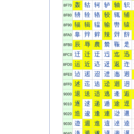
轰
轱
轲
轳
轴
轵
8F70
辀
辁
辂
较
辄
辅
8F80
辐
辑
辒
输
辔
辕
8F90
辠
辡
辢
辣
辤
辥
8FA0
辰
辱
農
辳
辴
辵
8FB0
迀
迁
迂
迃
迄
迅
8FC0
运
近
迒
迓
返
迕
8FD0
迠
迡
迢
迣
迤
迥
8FE0
述
迱
迲
迳
迴
迵
8FF0
退
送
适
逃
逄
逅
9000
逐
逑
递
逓
途
逕
9010
造
逡
逢
連
逤
逥
9020
逰
週
進
逳
逴
逵
9030
遀
遁
遂
遃
遄
遅
9040