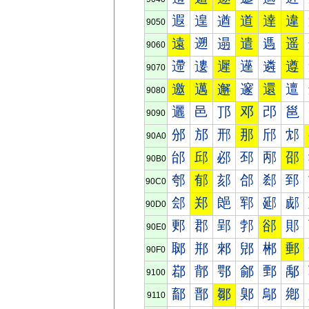
遐
遑
遒
道
達
違
9050
遠
遡
遢
遣
遤
遥
9060
遰
遱
遲
遳
遴
遵
9070
邀
邁
邂
邃
還
邅
9080
邐
邑
邒
邓
邔
邕
9090
邠
邡
邢
那
邤
邥
90A0
邰
邱
邲
邳
邴
邵
90B0
郀
郁
郂
郃
郄
郅
90C0
郐
郑
郒
郓
郔
郕
90D0
郠
郡
郢
郣
郤
郥
90E0
郰
郱
郲
郳
郴
郵
90F0
鄀
鄁
鄂
鄃
鄄
鄅
9100
鄐
鄑
鄒
鄓
鄔
鄕
9110