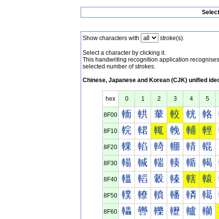
Selec
Show characters with
stroke(s).
Select a character by clicking it.
This handwriting recognition application recognis
selected number of strokes.
Chinese, Japanese and Korean (CJK) unified ide
hex
0
1
2
3
4
5
輀
輁
輂
較
輄
輅
8F00
輐
輑
輒
輓
輔
輕
8F10
輠
輡
輢
輣
輤
輥
8F20
輰
輱
輲
輳
輴
輵
8F30
轀
轁
轂
轃
轄
轅
8F40
轐
轑
轒
轓
轔
轕
8F50
轠
轡
轢
轣
轤
轥
8F60