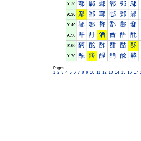
鄠
鄡
鄢
鄣
鄤
鄥
9120
鄰
鄱
鄲
鄳
鄴
鄵
9130
酀
酁
酂
酃
酄
酅
9140
酐
酑
酒
酓
酔
酕
9150
酠
酡
酢
酣
酤
酥
9160
酰
酱
酲
酳
酴
酵
9170
Pages:
1
2
3
4
5
6
7
8
9
10
11
12
13
14
15
16
17