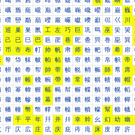
嶰
嶱
嶲
嶳
嶴
嶵
嶶
嶷
嶸
嶹
嶺
嶻
嶼
嶽
巀
巁
巂
巃
巄
巅
巆
巇
巈
巉
巊
巋
巌
巍
巐
巑
巒
巓
巔
巕
巖
巗
巘
巙
巚
巛
巜
川
巠
巡
巢
巣
巤
工
左
巧
巨
巩
巪
巫
巬
巭
巰
己
已
巳
巴
巵
巶
巷
巸
巹
巺
巻
巼
巽
帀
币
市
布
帄
帅
帆
帇
师
帉
帊
帋
希
帍
帐
帑
帒
帓
帔
帕
帖
帗
帘
帙
帚
帛
帜
帝
帠
帡
帢
帣
帤
帥
带
帧
帨
帩
帪
師
帬
席
帰
帱
帲
帳
帴
帵
帶
帷
常
帹
帺
帻
帼
帽
幀
幁
幂
幃
幄
幅
幆
幇
幈
幉
幊
幋
幌
幍
幐
幑
幒
幓
幔
幕
幖
幗
幘
幙
幚
幛
幜
幝
幠
幡
幢
幣
幤
幥
幦
幧
幨
幩
幪
幫
幬
幭
幰
幱
干
平
年
幵
并
幷
幸
幹
幺
幻
幼
幽
庀
庁
庂
広
庄
庅
庆
庇
庈
庉
床
庋
庌
庍