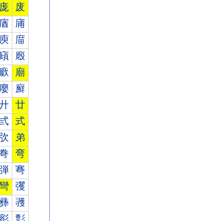
庞
废
庮
庯
庾
庿
廎
廏
廞
廟
廮
廯
廾
廿
弎
式
弞
弟
弮
弯
弾
弿
彎
彏
彞
彟
彮
彯