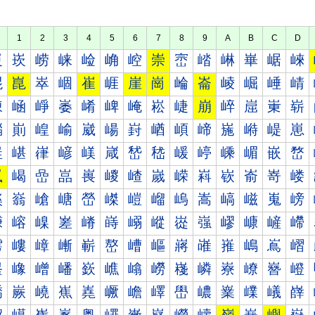
1
2
3
4
5
6
7
8
9
A
B
C
D
崀
崁
崂
崃
崄
崅
崆
崇
崈
崉
崊
崋
崌
崍
崐
崑
崒
崓
崔
崕
崖
崗
崘
崙
崚
崛
崜
崝
崠
崡
崢
崣
崤
崥
崦
崧
崨
崩
崪
崫
崬
崭
崰
崱
崲
崳
崴
崵
崶
崷
崸
崹
崺
崻
崼
崽
嵀
嵁
嵂
嵃
嵄
嵅
嵆
嵇
嵈
嵉
嵊
嵋
嵌
嵍
嵐
嵑
嵒
嵓
嵔
嵕
嵖
嵗
嵘
嵙
嵚
嵛
嵜
嵝
嵠
嵡
嵢
嵣
嵤
嵥
嵦
嵧
嵨
嵩
嵪
嵫
嵬
嵭
嵰
嵱
嵲
嵳
嵴
嵵
嵶
嵷
嵸
嵹
嵺
嵻
嵼
嵽
嶀
嶁
嶂
嶃
嶄
嶅
嶆
嶇
嶈
嶉
嶊
嶋
嶌
嶍
嶐
嶑
嶒
嶓
嶔
嶕
嶖
嶗
嶘
嶙
嶚
嶛
嶜
嶝
嶠
嶡
嶢
嶣
嶤
嶥
嶦
嶧
嶨
嶩
嶪
嶫
嶬
嶭