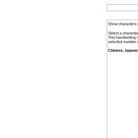
Show characters 
Select a character 
This handwriting 
selected number o
Chinese, Japanes