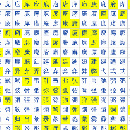
庐
庑
庒
库
应
底
庖
店
庘
庙
庚
庛
府
庝
庠
庡
庢
庣
庤
庥
度
座
庨
庩
庪
庫
庬
庭
庰
庱
庲
庳
庴
庵
庶
康
庸
庹
庺
庻
庼
庽
廀
廁
廂
廃
廄
廅
廆
廇
廈
廉
廊
廋
廌
廍
廐
廑
廒
廓
廔
廕
廖
廗
廘
廙
廚
廛
廜
廝
廠
廡
廢
廣
廤
廥
廦
廧
廨
廩
廪
廫
廬
廭
廰
廱
廲
廳
廴
廵
延
廷
廸
廹
建
廻
廼
廽
开
弁
异
弃
弄
弅
弆
弇
弈
弉
弊
弋
弌
弍
弐
弑
弒
弓
弔
引
弖
弗
弘
弙
弚
弛
弜
弝
张
弡
弢
弣
弤
弥
弦
弧
弨
弩
弪
弫
弬
弭
弰
弱
弲
弳
弴
張
弶
強
弸
弹
强
弻
弼
弽
彀
彁
彂
彃
彄
彅
彆
彇
彈
彉
彊
彋
彌
彍
彐
彑
归
当
彔
录
彖
彗
彘
彙
彚
彛
彜
彝
彠
彡
形
彣
彤
彥
彦
彧
彨
彩
彪
彫
彬
彭