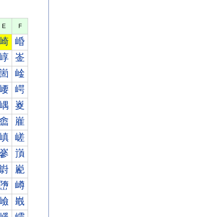
E
F
崎
崏
崞
崟
崮
崯
崾
崿
嵎
嵏
嵞
嵟
嵮
嵯
嵾
嵿
嶎
嶏
嶞
嶟
嶮
嶯