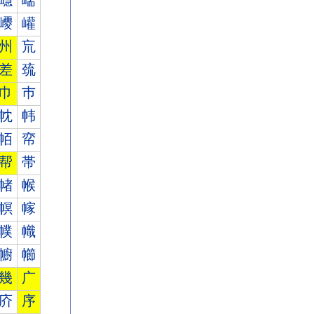
嶾
嶿
巎
巏
州
巟
差
巯
巾
巿
帎
帏
帞
帟
帮
帯
帾
帿
幎
幏
幞
幟
幮
幯
幾
广
庎
序