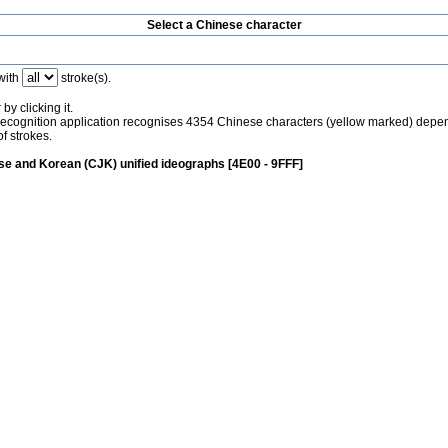
Select a Chinese character
with
stroke(s).
by clicking it.
recognition application recognises 4354 Chinese characters (yellow marked) depe
f strokes.
e and Korean (CJK) unified ideographs [4E00 - 9FFF]