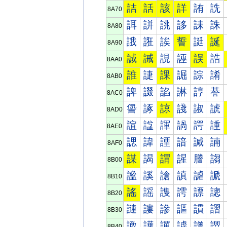
詰
話
該
詳
詴
詵
8A70
誀
誁
誂
誃
誄
誅
8A80
誐
誑
誒
誓
誔
誕
8A90
誠
誡
誢
誣
誤
誥
8AA0
誰
誱
課
誳
誴
誵
8AB0
諀
諁
諂
諃
諄
諅
8AC0
諐
諑
諒
諓
諔
諕
8AD0
諠
諡
諢
諣
諤
諥
8AE0
諰
諱
諲
諳
諴
諵
8AF0
謀
謁
謂
謃
謄
謅
8B00
謐
謑
謒
謓
謔
謕
8B10
謠
謡
謢
謣
謤
謥
8B20
謰
謱
謲
謳
謴
謵
8B30
譀
譁
譂
譃
譄
譅
8B40