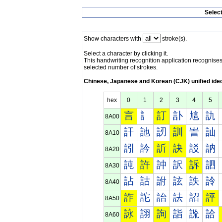
Selec
Show characters with
stroke(s).
Select a character by clicking it.
This handwriting recognition application recognis
selected number of strokes.
Chinese, Japanese and Korean (CJK) unified ide
hex
0
1
2
3
4
5
言
訁
訂
訃
訄
訅
8A00
訐
訑
訒
訓
訔
訕
8A10
訠
訡
訢
訣
訤
訥
8A20
訰
許
訲
訳
訴
訵
8A30
詀
詁
詂
詃
詄
詅
8A40
詐
詑
詒
詓
詔
評
8A50
詠
詡
詢
詣
詤
詥
8A60