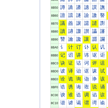
譐
譑
譒
譓
譔
譕
8B50
譠
譡
譢
譣
譤
譥
8B60
議
譱
譲
譳
譴
譵
8B70
讀
讁
讂
讃
讄
讅
8B80
讐
讑
讒
讓
讔
讕
8B90
讠
计
订
讣
认
讥
8BA0
记
讱
讲
讳
讴
讵
8BB0
诀
证
诂
诃
评
诅
8BC0
诐
译
诒
诓
诔
试
8BD0
诠
诡
询
诣
诤
该
8BE0
诰
诱
诲
诳
说
诵
8BF0
谀
谁
谂
调
谄
谅
8C00
谐
谑
谒
谓
谔
谕
8C10