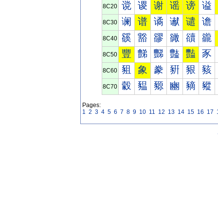
谠
谡
谢
谣
谤
谥
8C20
谰
谱
谲
谳
谴
谵
8C30
豀
豁
豂
豃
豄
豅
8C40
豐
豑
豒
豓
豔
豕
8C50
豠
象
豢
豣
豤
豥
8C60
豰
豱
豲
豳
豴
豵
8C70
Pages:
1
2
3
4
5
6
7
8
9
10
11
12
13
14
15
16
17