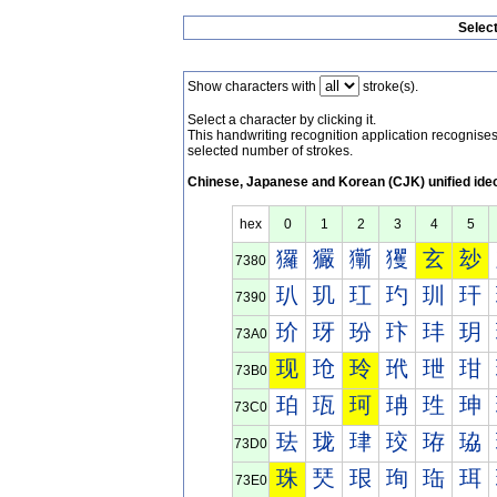
Selec
Show characters with
stroke(s).
Select a character by clicking it.
This handwriting recognition application recognis
selected number of strokes.
Chinese, Japanese and Korean (CJK) unified ide
hex
0
1
2
3
4
5
玀
玁
玂
玃
玄
玅
7380
玐
玑
玒
玓
玔
玕
7390
玠
玡
玢
玣
玤
玥
73A0
现
玱
玲
玳
玴
玵
73B0
珀
珁
珂
珃
珄
珅
73C0
珐
珑
珒
珓
珔
珕
73D0
珠
珡
珢
珣
珤
珥
73E0