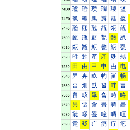
瓐
瓑
瓒
瓓
瓔
瓕
74D0
瓠
瓡
瓢
瓣
瓤
瓥
74E0
瓰
瓱
瓲
瓳
瓴
瓵
74F0
甀
甁
甂
甃
甄
甅
7500
甐
甑
甒
甓
甔
甕
7510
甠
甡
產
産
甤
甥
7520
田
由
甲
申
甴
电
7530
畀
畁
畂
畃
畄
畅
7540
畐
畑
畒
畓
畔
畕
7550
畠
畡
畢
畣
畤
略
7560
異
畱
畲
畳
畴
畵
7570
疀
疁
疂
疃
疄
疅
7580
疐
疑
疒
疓
疔
疕
7590