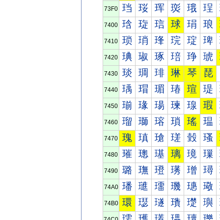
珰
珱
珲
珳
珴
珵
73F0
琀
琁
琂
球
琄
琅
7400
琐
琑
琒
琓
琔
琕
7410
琠
琡
琢
琣
琤
琥
7420
琰
琱
琲
琳
琴
琵
7430
瑀
瑁
瑂
瑃
瑄
瑅
7440
瑐
瑑
瑒
瑓
瑔
瑕
7450
瑠
瑡
瑢
瑣
瑤
瑥
7460
瑰
瑱
瑲
瑳
瑴
瑵
7470
璀
璁
璂
璃
璄
璅
7480
璐
璑
璒
璓
璔
璕
7490
璠
璡
璢
璣
璤
璥
74A0
環
璱
璲
璳
璴
璵
74B0
瓀
瓁
瓂
瓃
瓄
瓅
74C0