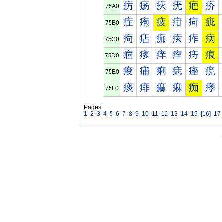
疠
疡
疢
疣
疤
疥
75A0
疰
疱
疲
疳
疴
疵
75B0
痀
痁
痂
痃
痄
病
75C0
痐
痑
痒
痓
痔
痕
75D0
痠
痡
痢
痣
痤
痥
75E0
痰
痱
痲
痳
痴
痵
75F0
Pages:
1
2
3
4
5
6
7
8
9
10
11
12
13
14
15
[16]
17