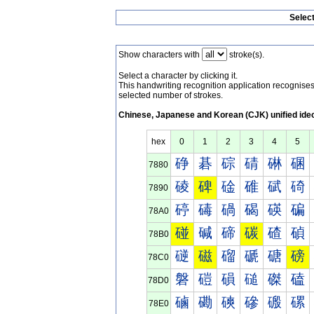
Selec
Show characters with
stroke(s).
Select a character by clicking it.
This handwriting recognition application recognis
selected number of strokes.
Chinese, Japanese and Korean (CJK) unified ide
hex
0
1
2
3
4
5
碀
碁
碂
碃
碄
碅
7880
碐
碑
碒
碓
碔
碕
7890
碠
碡
碢
碣
碤
碥
78A0
碰
碱
碲
碳
碴
碵
78B0
磀
磁
磂
磃
磄
磅
78C0
磐
磑
磒
磓
磔
磕
78D0
磠
磡
磢
磣
磤
磥
78E0