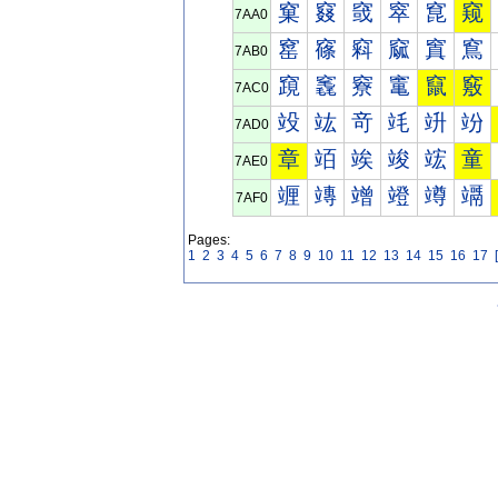
窠
窡
窢
窣
窤
窥
7AA0
窰
窱
窲
窳
窴
窵
7AB0
竀
竁
竂
竃
竄
竅
7AC0
竐
竑
竒
竓
竔
竕
7AD0
章
竡
竢
竣
竤
童
7AE0
竰
竱
竲
竳
竴
竵
7AF0
Pages:
1
2
3
4
5
6
7
8
9
10
11
12
13
14
15
16
17