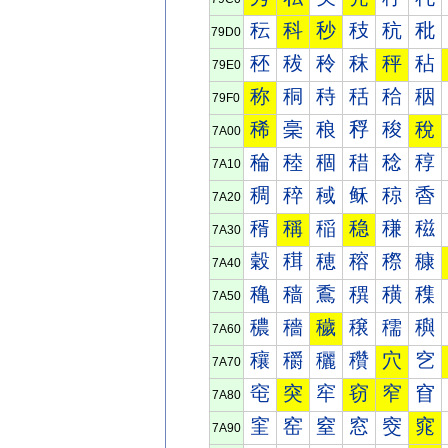
秐
科
秒
秓
秔
秕
79D0
秠
秡
秢
秣
秤
秥
79E0
称
秱
秲
秳
秴
秵
79F0
稀
稁
稂
稃
稄
稅
7A00
稐
稑
稒
稓
稔
稕
7A10
稠
稡
稢
稣
稤
稥
7A20
稰
稱
稲
稳
稴
稵
7A30
穀
穁
穂
穃
穄
穅
7A40
穐
穑
穒
穓
穔
穕
7A50
穠
穡
穢
穣
穤
穥
7A60
穰
穱
穲
穳
穴
穵
7A70
窀
突
窂
窃
窄
窅
7A80
窐
窑
窒
窓
窔
窕
7A90