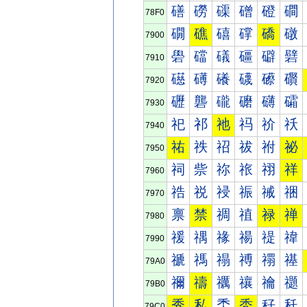
磰
磱
磲
磳
磴
磵
78F0
礀
礁
礂
礃
礄
礅
7900
礐
礑
礒
礓
礔
礕
7910
礠
礡
礢
礣
礤
礥
7920
礰
礱
礲
礳
礴
礵
7930
祀
祁
祂
祃
祄
祅
7940
祐
祑
祒
祓
祔
祕
7950
祠
祡
祢
祣
祤
祥
7960
祰
祱
祲
祳
祴
祵
7970
禀
禁
禂
禃
禄
禅
7980
禐
禑
禒
禓
禔
禕
7990
禠
禡
禢
禣
禤
禥
79A0
禰
禱
禲
禳
禴
禵
79B0
秀
私
秂
秃
秄
秅
79C0