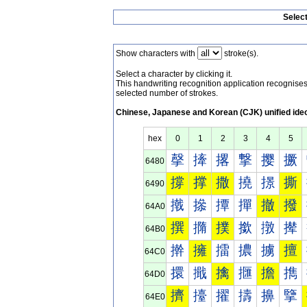
Selec
Show characters with
stroke(s).
Select a character by clicking it.
This handwriting recognition application recognis
selected number of strokes.
Chinese, Japanese and Korean (CJK) unified ide
hex
0
1
2
3
4
5
撀
撁
撂
撃
撄
撅
6480
撐
撑
撒
撓
撔
撕
6490
撠
撡
撢
撣
撤
撥
64A0
撰
撱
撲
撳
撴
撵
64B0
擀
擁
擂
擃
擄
擅
64C0
擐
擑
擒
擓
擔
擕
64D0
擠
擡
擢
擣
擤
擥
64E0