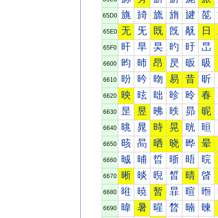
旐
旑
旒
旓
旔
旕
65D0
无
旡
既
旣
旤
日
65E0
旰
旱
旲
旳
旴
旵
65F0
昀
昁
昂
昃
昄
昅
6600
昐
昑
昒
易
昔
昕
6610
映
昡
昢
昣
昤
春
6620
昰
昱
昲
昳
昴
昵
6630
晀
晁
時
晃
晄
晅
6640
晐
晑
晒
晓
晔
晕
6650
晠
晡
晢
晣
晤
晥
6660
晰
晱
晲
晳
晴
晵
6670
暀
暁
暂
暃
暄
暅
6680
暐
暑
暒
暓
暔
暕
6690