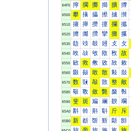
擰
擱
擲
擳
擴
擵
64F0
攀
攁
攂
攃
攄
攅
6500
攐
攑
攒
攓
攔
攕
6510
攠
攡
攢
攣
攤
攥
6520
攰
攱
攲
攳
攴
攵
6530
敀
敁
敂
敃
敄
故
6540
敐
救
敒
敓
敔
敕
6550
敠
敡
敢
散
敤
敥
6560
数
敱
敲
敳
整
敵
6570
斀
斁
斂
斃
斄
斅
6580
斐
斑
斒
斓
斔
斕
6590
斠
斡
斢
斣
斤
斥
65A0
新
斱
斲
斳
斴
斵
65B0
旀
旁
旂
旃
旄
旅
65C0