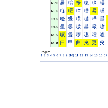
暠
暡
暢
暣
暤
暥
66A0
暰
暱
暲
暳
暴
暵
66B0
曀
曁
曂
曃
曄
曅
66C0
曐
曑
曒
曓
曔
曕
66D0
曠
曡
曢
曣
曤
曥
66E0
曰
曱
曲
曳
更
曵
66F0
Pages:
1
2
3
4
5
6
7
8
9
[10]
11
12
13
14
15
16
17