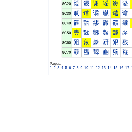
谠
谡
谢
谣
谤
谥
8C20
谰
谱
谲
谳
谴
谵
8C30
豀
豁
豂
豃
豄
豅
8C40
豐
豑
豒
豓
豔
豕
8C50
豠
象
豢
豣
豤
豥
8C60
豰
豱
豲
豳
豴
豵
8C70
Pages:
1
2
3
4
5
6
7
8
9
10
11
12
13
14
15
16
17