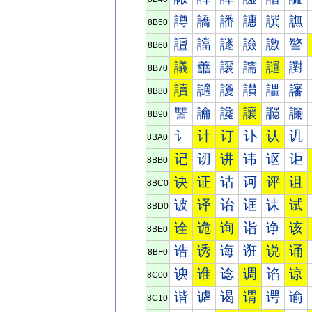
譐
譑
譒
譓
譔
譕
8B50
譠
譡
譢
譣
譤
譥
8B60
議
譱
譲
譳
譴
譵
8B70
讀
讁
讂
讃
讄
讅
8B80
讐
讑
讒
讓
讔
讕
8B90
讠
计
订
讣
认
讥
8BA0
记
讱
讲
讳
讴
讵
8BB0
诀
证
诂
诃
评
诅
8BC0
诐
译
诒
诓
诔
试
8BD0
诠
诡
询
诣
诤
该
8BE0
诰
诱
诲
诳
说
诵
8BF0
谀
谁
谂
调
谄
谅
8C00
谐
谑
谒
谓
谔
谕
8C10