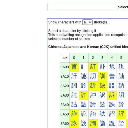
Selec
Show characters with
stroke(s).
Select a character by clicking it.
This handwriting recognition application recognis
selected number of strokes.
Chinese, Japanese and Korean (CJK) unified ide
hex
0
1
2
3
4
5
言
訁
訂
訃
訄
訅
8A00
訐
訑
訒
訓
訔
訕
8A10
訠
訡
訢
訣
訤
訥
8A20
訰
許
訲
訳
訴
訵
8A30
詀
詁
詂
詃
詄
詅
8A40
詐
詑
詒
詓
詔
評
8A50
詠
詡
詢
詣
詤
詥
8A60