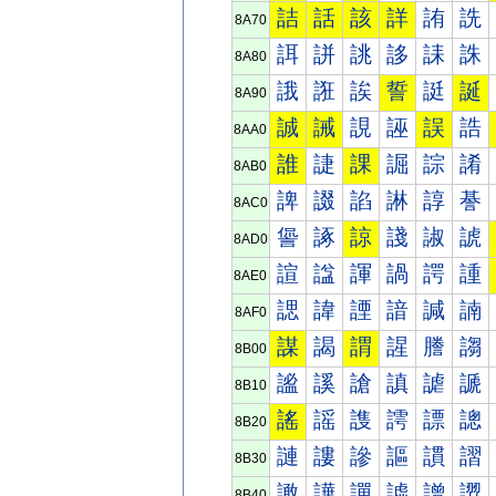
詰
話
該
詳
詴
詵
8A70
誀
誁
誂
誃
誄
誅
8A80
誐
誑
誒
誓
誔
誕
8A90
誠
誡
誢
誣
誤
誥
8AA0
誰
誱
課
誳
誴
誵
8AB0
諀
諁
諂
諃
諄
諅
8AC0
諐
諑
諒
諓
諔
諕
8AD0
諠
諡
諢
諣
諤
諥
8AE0
諰
諱
諲
諳
諴
諵
8AF0
謀
謁
謂
謃
謄
謅
8B00
謐
謑
謒
謓
謔
謕
8B10
謠
謡
謢
謣
謤
謥
8B20
謰
謱
謲
謳
謴
謵
8B30
譀
譁
譂
譃
譄
譅
8B40