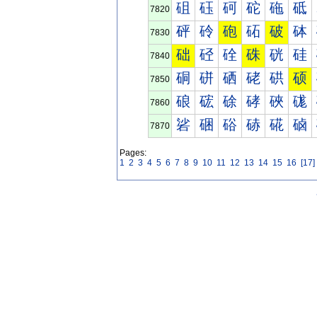
砠
砡
砢
砣
砤
砥
7820
砰
砱
砲
砳
破
砵
7830
础
硁
硂
硃
硄
硅
7840
硐
硑
硒
硓
硔
硕
7850
硠
硡
硢
硣
硤
硥
7860
硰
硱
硲
硳
硴
硵
7870
Pages:
1
2
3
4
5
6
7
8
9
10
11
12
13
14
15
16
[17]