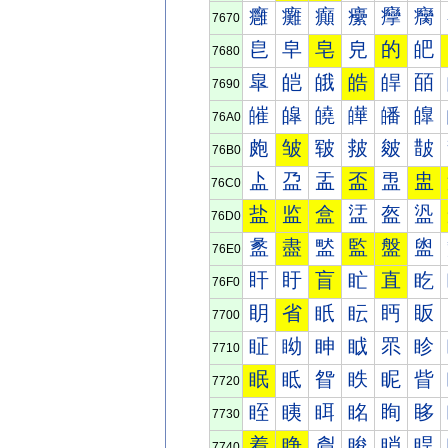
癰
癱
癲
癳
癴
癵
7670
皀
皁
皂
皃
的
皅
7680
皐
皑
皒
皓
皔
皕
7690
皠
皡
皢
皣
皤
皥
76A0
皰
皱
皲
皳
皴
皵
76B0
盀
盁
盂
盃
盄
盅
76C0
盐
监
盒
盓
盔
盕
76D0
盠
盡
盢
監
盤
盥
76E0
盰
盱
盲
盳
直
盵
76F0
眀
省
眂
眃
眄
眅
7700
眐
眑
眒
眓
眔
眕
7710
眠
眡
眢
眣
眤
眥
7720
眰
眱
眲
眳
眴
眵
7730
着
睁
睂
睃
睄
睅
7740