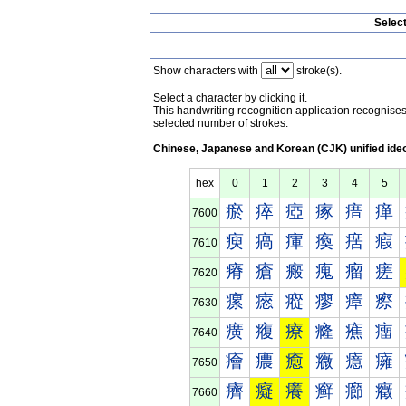
Selec
Show characters with
stroke(s).
Select a character by clicking it.
This handwriting recognition application recognis
selected number of strokes.
Chinese, Japanese and Korean (CJK) unified ide
hex
0
1
2
3
4
5
瘀
瘁
瘂
瘃
瘄
瘅
7600
瘐
瘑
瘒
瘓
瘔
瘕
7610
瘠
瘡
瘢
瘣
瘤
瘥
7620
瘰
瘱
瘲
瘳
瘴
瘵
7630
癀
癁
療
癃
癄
癅
7640
癐
癑
癒
癓
癔
癕
7650
癠
癡
癢
癣
癤
癥
7660