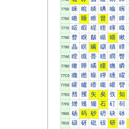
睐
睑
睒
睓
睔
睕
7750
睠
睡
睢
督
睤
睥
7760
睰
睱
睲
睳
睴
睵
7770
瞀
瞁
瞂
瞃
瞄
瞅
7780
瞐
瞑
瞒
瞓
瞔
瞕
7790
瞠
瞡
瞢
瞣
瞤
瞥
77A0
瞰
瞱
瞲
瞳
瞴
瞵
77B0
矀
矁
矂
矃
矄
矅
77C0
矐
矑
矒
矓
矔
矕
77D0
矠
矡
矢
矣
矤
知
77E0
矰
矱
矲
石
矴
矵
77F0
砀
码
砂
砃
砄
砅
7800
砐
砑
砒
砓
研
砕
7810