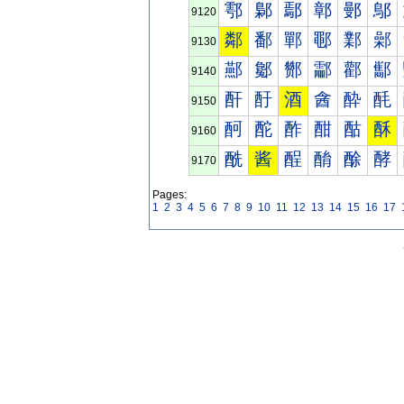
鄠
鄡
鄢
鄣
鄤
鄥
9120
鄰
鄱
鄲
鄳
鄴
鄵
9130
酀
酁
酂
酃
酄
酅
9140
酐
酑
酒
酓
酔
酕
9150
酠
酡
酢
酣
酤
酥
9160
酰
酱
酲
酳
酴
酵
9170
Pages:
1
2
3
4
5
6
7
8
9
10
11
12
13
14
15
16
17