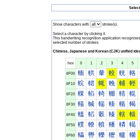
Selec
Show characters with
stroke(s).
Select a character by clicking it.
This handwriting recognition application recognis
selected number of strokes.
Chinese, Japanese and Korean (CJK) unified ide
hex
0
1
2
3
4
5
輀
輁
輂
較
輄
輅
8F00
輐
輑
輒
輓
輔
輕
8F10
輠
輡
輢
輣
輤
輥
8F20
輰
輱
輲
輳
輴
輵
8F30
轀
轁
轂
轃
轄
轅
8F40
轐
轑
轒
轓
轔
轕
8F50
轠
轡
轢
轣
轤
轥
8F60