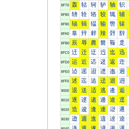
轰
轱
轲
轳
轴
轵
8F70
辀
辁
辂
较
辄
辅
8F80
辐
辑
辒
输
辔
辕
8F90
辠
辡
辢
辣
辤
辥
8FA0
辰
辱
農
辳
辴
辵
8FB0
迀
迁
迂
迃
迄
迅
8FC0
运
近
迒
迓
返
迕
8FD0
迠
迡
迢
迣
迤
迥
8FE0
述
迱
迲
迳
迴
迵
8FF0
退
送
适
逃
逄
逅
9000
逐
逑
递
逓
途
逕
9010
造
逡
逢
連
逤
逥
9020
逰
週
進
逳
逴
逵
9030
遀
遁
遂
遃
遄
遅
9040