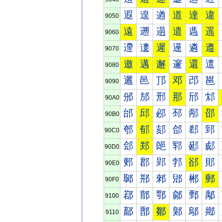
遐
遑
遒
道
達
違
9050
遠
遡
遢
遣
遤
遥
9060
遰
遱
遲
遳
遴
遵
9070
邀
邁
邂
邃
還
邅
9080
邐
邑
邒
邓
邔
邕
9090
邠
邡
邢
那
邤
邥
90A0
邰
邱
邲
邳
邴
邵
90B0
郀
郁
郂
郃
郄
郅
90C0
郐
郑
郒
郓
郔
郕
90D0
郠
郡
郢
郣
郤
郥
90E0
郰
郱
郲
郳
郴
郵
90F0
鄀
鄁
鄂
鄃
鄄
鄅
9100
鄐
鄑
鄒
鄓
鄔
鄕
9110