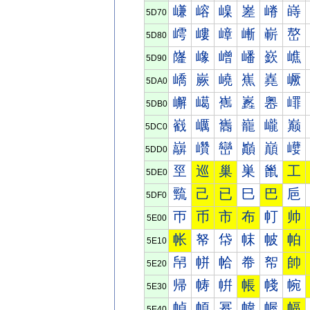
嵰
嵱
嵲
嵳
嵴
嵵
5D70
嶀
嶁
嶂
嶃
嶄
嶅
5D80
嶐
嶑
嶒
嶓
嶔
嶕
5D90
嶠
嶡
嶢
嶣
嶤
嶥
5DA0
嶰
嶱
嶲
嶳
嶴
嶵
5DB0
巀
巁
巂
巃
巄
巅
5DC0
巐
巑
巒
巓
巔
巕
5DD0
巠
巡
巢
巣
巤
工
5DE0
巰
己
已
巳
巴
巵
5DF0
帀
币
市
布
帄
帅
5E00
帐
帑
帒
帓
帔
帕
5E10
帠
帡
帢
帣
帤
帥
5E20
帰
帱
帲
帳
帴
帵
5E30
幀
幁
幂
幃
幄
幅
5E40