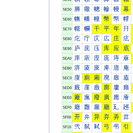
幐
幑
幒
幓
幔
幕
5E50
幠
幡
幢
幣
幤
幥
5E60
幰
幱
干
平
年
幵
5E70
庀
庁
庂
広
庄
庅
5E80
庐
庑
庒
库
应
底
5E90
庠
庡
庢
庣
庤
庥
5EA0
庰
庱
庲
庳
庴
庵
5EB0
廀
廁
廂
廃
廄
廅
5EC0
廐
廑
廒
廓
廔
廕
5ED0
廠
廡
廢
廣
廤
廥
5EE0
廰
廱
廲
廳
廴
廵
5EF0
开
弁
异
弃
弄
弅
5F00
弐
弑
弒
弓
弔
引
5F10