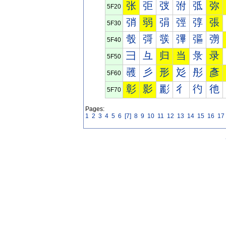
张
弡
弢
弣
弤
弥
5F20
弰
弱
弲
弳
弴
張
5F30
彀
彁
彂
彃
彄
彅
5F40
彐
彑
归
当
彔
录
5F50
彠
彡
形
彣
彤
彥
5F60
彰
影
彲
彳
彴
彵
5F70
Pages:
1
2
3
4
5
6
[7]
8
9
10
11
12
13
14
15
16
17