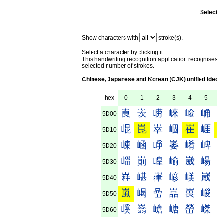
Selec
Show characters with
stroke(s).
Select a character by clicking it.
This handwriting recognition application recognis
selected number of strokes.
Chinese, Japanese and Korean (CJK) unified ide
hex
0
1
2
3
4
5
崀
崁
崂
崃
崄
崅
5D00
崐
崑
崒
崓
崔
崕
5D10
崠
崡
崢
崣
崤
崥
5D20
崰
崱
崲
崳
崴
崵
5D30
嵀
嵁
嵂
嵃
嵄
嵅
5D40
嵐
嵑
嵒
嵓
嵔
嵕
5D50
嵠
嵡
嵢
嵣
嵤
嵥
5D60