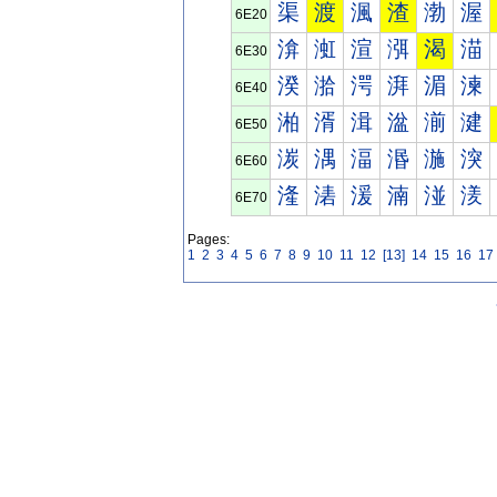
渠
渡
渢
渣
渤
渥
6E20
渰
渱
渲
渳
渴
渵
6E30
湀
湁
湂
湃
湄
湅
6E40
湐
湑
湒
湓
湔
湕
6E50
湠
湡
湢
湣
湤
湥
6E60
湰
湱
湲
湳
湴
湵
6E70
Pages:
1
2
3
4
5
6
7
8
9
10
11
12
[13]
14
15
16
17