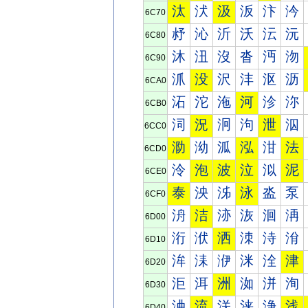
汰
汱
汲
汳
汴
汵
6C70
沀
沁
沂
沃
沄
沅
6C80
沐
沑
沒
沓
沔
沕
6C90
沠
没
沢
沣
沤
沥
6CA0
沰
沱
沲
河
沴
沵
6CB0
泀
況
泂
泃
泄
泅
6CC0
泐
泑
泒
泓
泔
法
6CD0
泠
泡
波
泣
泤
泥
6CE0
泰
泱
泲
泳
泴
泵
6CF0
洀
洁
洂
洃
洄
洅
6D00
洐
洑
洒
洓
洔
洕
6D10
洠
洡
洢
洣
洤
津
6D20
洰
洱
洲
洳
洴
洵
6D30
浀
流
浂
浃
浄
浅
6D40