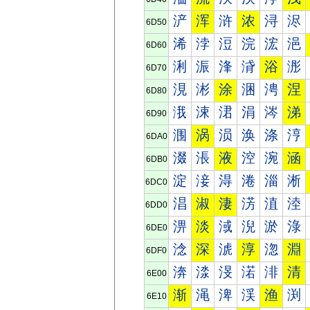
浐
浑
浒
浓
浔
浕
6D50
浠
浡
浢
浣
浤
浥
6D60
浰
浱
浲
浳
浴
浵
6D70
涀
涁
涂
涃
涄
涅
6D80
涐
涑
涒
涓
涔
涕
6D90
涠
涡
涢
涣
涤
涥
6DA0
涰
涱
液
涳
涴
涵
6DB0
淀
淁
淂
淃
淄
淅
6DC0
淐
淑
淒
淓
淔
淕
6DD0
淠
淡
淢
淣
淤
淥
6DE0
淰
深
淲
淳
淴
淵
6DF0
渀
渁
渂
渃
渄
清
6E00
渐
渑
渒
渓
渔
渕
6E10