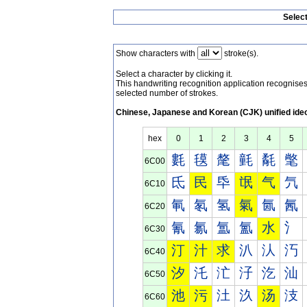
Selec
Show characters with
stroke(s).
Select a character by clicking it.
This handwriting recognition application recognis
selected number of strokes.
Chinese, Japanese and Korean (CJK) unified ide
hex
0
1
2
3
4
5
氀
氁
氂
氃
氄
氅
6C00
氐
民
氒
氓
气
氕
6C10
氠
氡
氢
氣
氤
氥
6C20
氰
氱
氲
氳
水
氵
6C30
汀
汁
求
汃
汄
汅
6C40
汐
汑
汒
汓
汔
汕
6C50
池
污
汢
汣
汤
汥
6C60