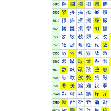
擰
擱
擲
擳
擴
擵
64F0
攀
攁
攂
攃
攄
攅
6500
攐
攑
攒
攓
攔
攕
6510
攠
攡
攢
攣
攤
攥
6520
攰
攱
攲
攳
攴
攵
6530
敀
敁
敂
敃
敄
故
6540
敐
救
敒
敓
敔
敕
6550
敠
敡
敢
散
敤
敥
6560
数
敱
敲
敳
整
敵
6570
斀
斁
斂
斃
斄
斅
6580
斐
斑
斒
斓
斔
斕
6590
斠
斡
斢
斣
斤
斥
65A0
新
斱
斲
斳
斴
斵
65B0
旀
旁
旂
旃
旄
旅
65C0