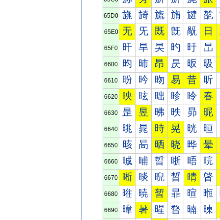
旐
旑
旒
旓
旔
旕
65D0
无
旡
既
旣
旤
日
65E0
旰
旱
旲
旳
旴
旵
65F0
昀
昁
昂
昃
昄
昅
6600
昐
昑
昒
易
昔
昕
6610
映
昡
昢
昣
昤
春
6620
昰
昱
昲
昳
昴
昵
6630
晀
晁
時
晃
晄
晅
6640
晐
晑
晒
晓
晔
晕
6650
晠
晡
晢
晣
晤
晥
6660
晰
晱
晲
晳
晴
晵
6670
暀
暁
暂
暃
暄
暅
6680
暐
暑
暒
暓
暔
暕
6690