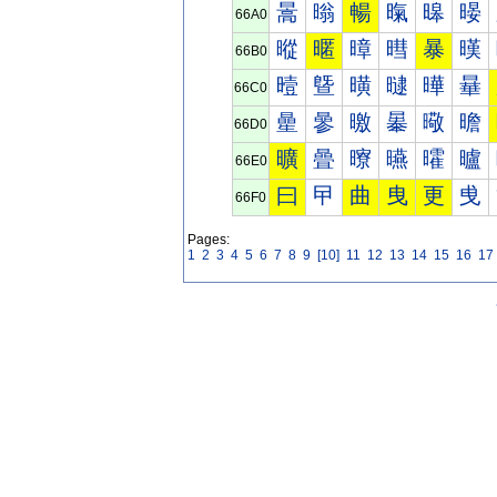
暠
暡
暢
暣
暤
暥
66A0
暰
暱
暲
暳
暴
暵
66B0
曀
曁
曂
曃
曄
曅
66C0
曐
曑
曒
曓
曔
曕
66D0
曠
曡
曢
曣
曤
曥
66E0
曰
曱
曲
曳
更
曵
66F0
Pages:
1
2
3
4
5
6
7
8
9
[10]
11
12
13
14
15
16
17