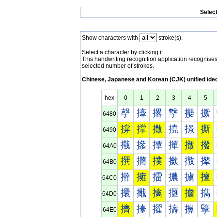
Selec
Show characters with
stroke(s).
Select a character by clicking it.
This handwriting recognition application recognis
selected number of strokes.
Chinese, Japanese and Korean (CJK) unified ide
hex
0
1
2
3
4
5
撀
撁
撂
撃
撄
撅
6480
撐
撑
撒
撓
撔
撕
6490
撠
撡
撢
撣
撤
撥
64A0
撰
撱
撲
撳
撴
撵
64B0
擀
擁
擂
擃
擄
擅
64C0
擐
擑
擒
擓
擔
擕
64D0
擠
擡
擢
擣
擤
擥
64E0