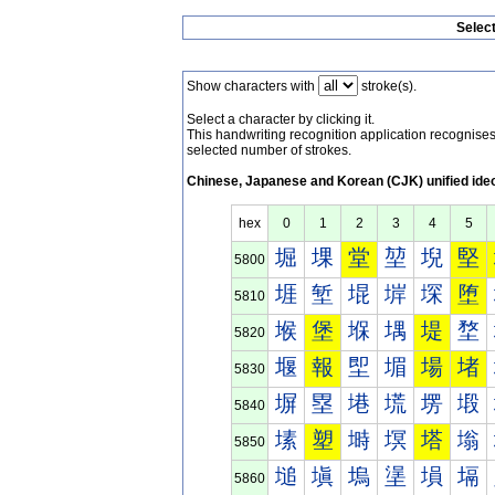
Selec
Show characters with
stroke(s).
Select a character by clicking it.
This handwriting recognition application recognis
selected number of strokes.
Chinese, Japanese and Korean (CJK) unified ide
hex
0
1
2
3
4
5
堀
堁
堂
堃
堄
堅
5800
堐
堑
堒
堓
堔
堕
5810
堠
堡
堢
堣
堤
堥
5820
堰
報
堲
堳
場
堵
5830
塀
塁
塂
塃
塄
塅
5840
塐
塑
塒
塓
塔
塕
5850
塠
塡
塢
塣
塤
塥
5860