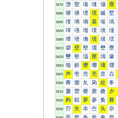
塰
塱
塲
塳
塴
塵
5870
墀
墁
墂
境
墄
墅
5880
墐
墑
墒
墓
墔
墕
5890
墠
墡
墢
墣
墤
墥
58A0
墰
墱
墲
墳
墴
墵
58B0
壀
壁
壂
壃
壄
壅
58C0
壐
壑
壒
壓
壔
壕
58D0
壠
壡
壢
壣
壤
壥
58E0
声
壱
売
壳
壴
壵
58F0
夀
夁
夂
夃
处
夅
5900
夐
夑
夒
夓
夔
夕
5910
夠
夡
夢
夣
夤
夥
5920
夰
失
夲
夳
头
夵
5930
奀
奁
奂
奃
奄
奅
5940