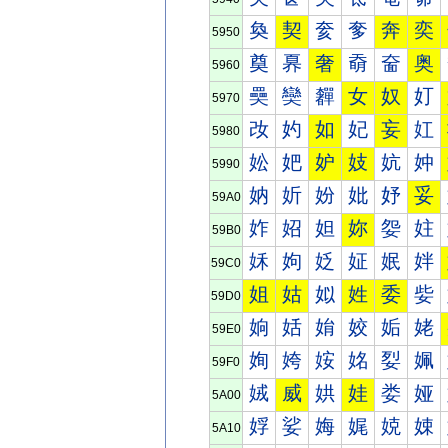
奐
契
奒
奓
奔
奕
5950
奠
奡
奢
奣
奤
奥
5960
奰
奱
奲
女
奴
奵
5970
妀
妁
如
妃
妄
妅
5980
妐
妑
妒
妓
妔
妕
5990
妠
妡
妢
妣
妤
妥
59A0
妰
妱
妲
妳
妴
妵
59B0
姀
姁
姂
姃
姄
姅
59C0
姐
姑
姒
姓
委
姕
59D0
姠
姡
姢
姣
姤
姥
59E0
姰
姱
姲
姳
姴
姵
59F0
娀
威
娂
娃
娄
娅
5A00
娐
娑
娒
娓
娔
娕
5A10