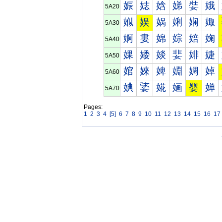
娠
娡
娢
娣
娤
娥
5A20
娰
娱
娲
娳
娴
娵
5A30
婀
婁
婂
婃
婄
婅
5A40
婐
婑
婒
婓
婔
婕
5A50
婠
婡
婢
婣
婤
婥
5A60
婰
婱
婲
婳
婴
婵
5A70
Pages:
1
2
3
4
[5]
6
7
8
9
10
11
12
13
14
15
16
17