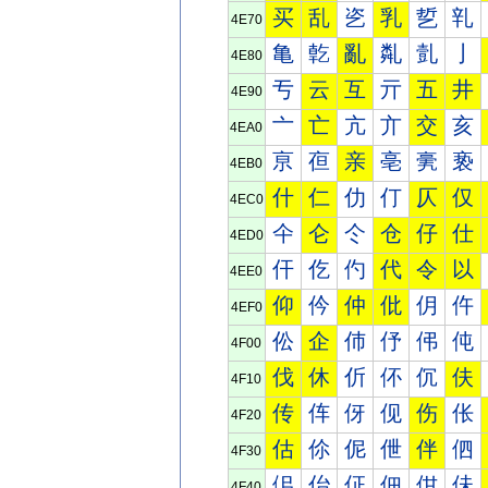
买
乱
乲
乳
乴
乵
4E70
亀
亁
亂
亃
亄
亅
4E80
亐
云
互
亓
五
井
4E90
亠
亡
亢
亣
交
亥
4EA0
亰
亱
亲
亳
亴
亵
4EB0
什
仁
仂
仃
仄
仅
4EC0
仐
仑
仒
仓
仔
仕
4ED0
仠
仡
仢
代
令
以
4EE0
仰
仱
仲
仳
仴
仵
4EF0
伀
企
伂
伃
伄
伅
4F00
伐
休
伒
伓
伔
伕
4F10
传
伡
伢
伣
伤
伥
4F20
估
伱
伲
伳
伴
伵
4F30
佀
佁
佂
佃
佄
佅
4F40