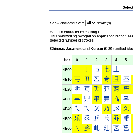
Selec
Show characters with
stroke(s).
Select a character by clicking it.
This handwriting recognition application recognis
selected number of strokes.
Chinese, Japanese and Korean (CJK) unified ide
hex
0
1
2
3
4
5
一
丁
丂
七
丄
丅
4E00
丐
丑
丒
专
且
丕
4E10
丠
両
丢
丣
两
严
4E20
丰
丱
串
丳
临
丵
4E30
乀
乁
乂
乃
乄
久
4E40
乐
乑
乒
乓
乔
乕
4E50
习
乡
乢
乣
乤
乥
4E60