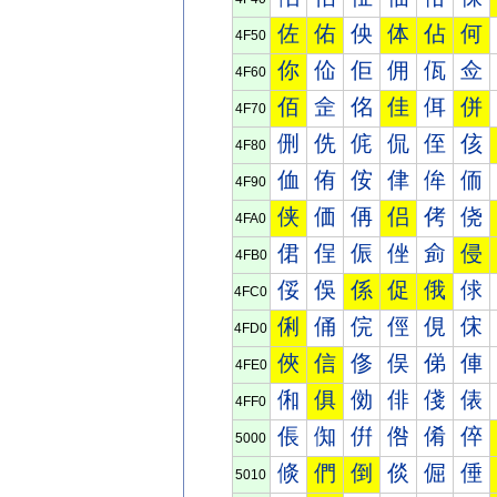
佐
佑
佒
体
佔
何
4F50
你
佡
佢
佣
佤
佥
4F60
佰
佱
佲
佳
佴
併
4F70
侀
侁
侂
侃
侄
侅
4F80
侐
侑
侒
侓
侔
侕
4F90
侠
価
侢
侣
侤
侥
4FA0
侰
侱
侲
侳
侴
侵
4FB0
俀
俁
係
促
俄
俅
4FC0
俐
俑
俒
俓
俔
俕
4FD0
俠
信
俢
俣
俤
俥
4FE0
俰
俱
俲
俳
俴
俵
4FF0
倀
倁
倂
倃
倄
倅
5000
倐
們
倒
倓
倔
倕
5010