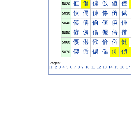
倠
倡
倢
倣
値
倥
5020
倰
倱
倲
倳
倴
倵
5030
偀
偁
偂
偃
偄
偅
5040
偐
偑
偒
偓
偔
偕
5050
偠
偡
偢
偣
偤
健
5060
偰
偱
偲
偳
側
偵
5070
Pages:
[1]
2
3
4
5
6
7
8
9
10
11
12
13
14
15
16
17