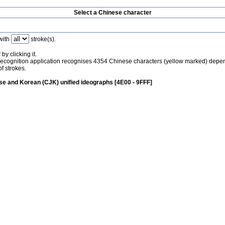
Select a Chinese character
with
stroke(s).
by clicking it.
recognition application recognises 4354 Chinese characters (yellow marked) depe
f strokes.
e and Korean (CJK) unified ideographs [4E00 - 9FFF]