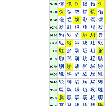
饰
饱
饲
饳
饴
饵
9970
馀
馁
馂
馃
馄
馅
9980
馐
馑
馒
馓
馔
馕
9990
馠
馡
馢
馣
馤
馥
99A0
馰
馱
馲
馳
馴
馵
99B0
駀
駁
駂
駃
駄
駅
99C0
駐
駑
駒
駓
駔
駕
99D0
駠
駡
駢
駣
駤
駥
99E0
駰
駱
駲
駳
駴
駵
99F0
騀
騁
騂
騃
騄
騅
9A00
騐
騑
騒
験
騔
騕
9A10
騠
騡
騢
騣
騤
騥
9A20
騰
騱
騲
騳
騴
騵
9A30
驀
驁
驂
驃
驄
驅
9A40