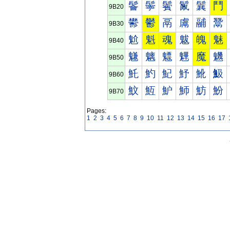
鬠
鬡
鬢
鬣
鬤
鬥
9B20
鬰
鬱
鬲
鬳
鬴
鬵
9B30
魀
魁
魂
魃
魄
魅
9B40
魐
魑
魒
魓
魔
魕
9B50
魠
魡
魢
魣
魤
魥
9B60
魰
魱
魲
魳
魴
魵
9B70
Pages:
1
2
3
4
5
6
7
8
9
10
11
12
13
14
15
16
17