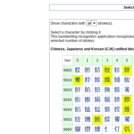
Selec
Show characters with
stroke(s).
Select a character by clicking it.
This handwriting recognition application recognis
selected number of strokes.
Chinese, Japanese and Korean (CJK) unified ide
hex
0
1
2
3
4
5
餀
餁
餂
餃
餄
餅
9900
餐
餑
餒
餓
餔
餕
9910
餠
餡
餢
餣
餤
餥
9920
餰
餱
餲
餳
餴
餵
9930
饀
饁
饂
饃
饄
饅
9940
饐
饑
饒
饓
饔
饕
9950
饠
饡
饢
饣
饤
饥
9960