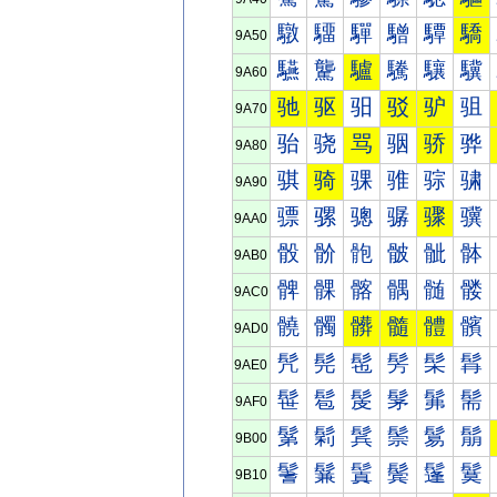
驐
驑
驒
驓
驔
驕
9A50
驠
驡
驢
驣
驤
驥
9A60
驰
驱
驲
驳
驴
驵
9A70
骀
骁
骂
骃
骄
骅
9A80
骐
骑
骒
骓
骔
骕
9A90
骠
骡
骢
骣
骤
骥
9AA0
骰
骱
骲
骳
骴
骵
9AB0
髀
髁
髂
髃
髄
髅
9AC0
髐
髑
髒
髓
體
髕
9AD0
髠
髡
髢
髣
髤
髥
9AE0
髰
髱
髲
髳
髴
髵
9AF0
鬀
鬁
鬂
鬃
鬄
鬅
9B00
鬐
鬑
鬒
鬓
鬔
鬕
9B10