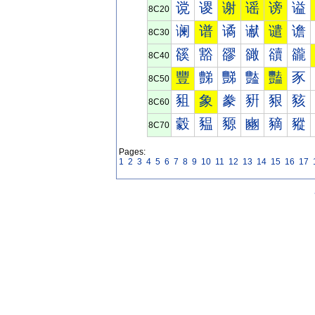
谠
谡
谢
谣
谤
谥
8C20
谰
谱
谲
谳
谴
谵
8C30
豀
豁
豂
豃
豄
豅
8C40
豐
豑
豒
豓
豔
豕
8C50
豠
象
豢
豣
豤
豥
8C60
豰
豱
豲
豳
豴
豵
8C70
Pages:
1
2
3
4
5
6
7
8
9
10
11
12
13
14
15
16
17