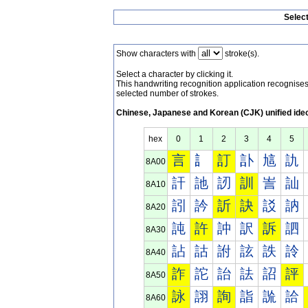
Selec
Show characters with
stroke(s).
Select a character by clicking it.
This handwriting recognition application recognis
selected number of strokes.
Chinese, Japanese and Korean (CJK) unified ide
hex
0
1
2
3
4
5
言
訁
訂
訃
訄
訅
8A00
訐
訑
訒
訓
訔
訕
8A10
訠
訡
訢
訣
訤
訥
8A20
訰
許
訲
訳
訴
訵
8A30
詀
詁
詂
詃
詄
詅
8A40
詐
詑
詒
詓
詔
評
8A50
詠
詡
詢
詣
詤
詥
8A60