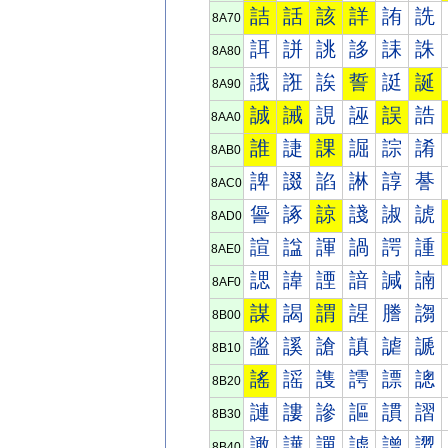
詰
話
該
詳
詴
詵
8A70
誀
誁
誂
誃
誄
誅
8A80
誐
誑
誒
誓
誔
誕
8A90
誠
誡
誢
誣
誤
誥
8AA0
誰
誱
課
誳
誴
誵
8AB0
諀
諁
諂
諃
諄
諅
8AC0
諐
諑
諒
諓
諔
諕
8AD0
諠
諡
諢
諣
諤
諥
8AE0
諰
諱
諲
諳
諴
諵
8AF0
謀
謁
謂
謃
謄
謅
8B00
謐
謑
謒
謓
謔
謕
8B10
謠
謡
謢
謣
謤
謥
8B20
謰
謱
謲
謳
謴
謵
8B30
譀
譁
譂
譃
譄
譅
8B40