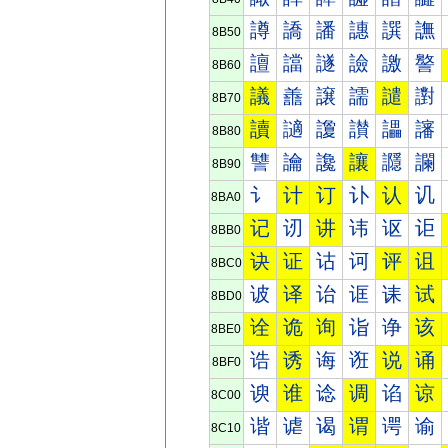
譐
譑
譒
譓
譔
譕
8B50
譠
譡
譢
譣
譤
譥
8B60
議
譱
譲
譳
譴
譵
8B70
讀
讁
讂
讃
讄
讅
8B80
讐
讑
讒
讓
讔
讕
8B90
讠
计
订
讣
认
讥
8BA0
记
讱
讲
讳
讴
讵
8BB0
诀
证
诂
诃
评
诅
8BC0
诐
译
诒
诓
诔
试
8BD0
诠
诡
询
诣
诤
该
8BE0
诰
诱
诲
诳
说
诵
8BF0
谀
谁
谂
调
谄
谅
8C00
谐
谑
谒
谓
谔
谕
8C10