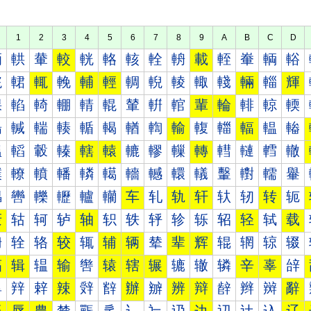
1
2
3
4
5
6
7
8
9
A
B
C
D
輀
輁
輂
較
輄
輅
輆
輇
輈
載
輊
輋
輌
輍
輐
輑
輒
輓
輔
輕
輖
輗
輘
輙
輚
輛
輜
輝
輠
輡
輢
輣
輤
輥
輦
輧
輨
輩
輪
輫
輬
輭
輰
輱
輲
輳
輴
輵
輶
輷
輸
輹
輺
輻
輼
輽
轀
轁
轂
轃
轄
轅
轆
轇
轈
轉
轊
轋
轌
轍
轐
轑
轒
轓
轔
轕
轖
轗
轘
轙
轚
轛
轜
轝
轠
轡
轢
轣
轤
轥
车
轧
轨
轩
轪
轫
转
轭
轰
轱
轲
轳
轴
轵
轶
轷
轸
轹
轺
轻
轼
载
辀
辁
辂
较
辄
辅
辆
辇
辈
辉
辊
辋
辌
辍
辐
辑
辒
输
辔
辕
辖
辗
辘
辙
辚
辛
辜
辝
辠
辡
辢
辣
辤
辥
辦
辧
辨
辩
辪
辫
辬
辭