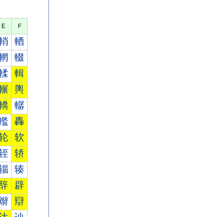
E
F
輎
輏
輞
輟
輮
輯
輾
輿
轎
轏
轞
轟
轮
软
轾
轿
辎
辏
辞
辟
辮
辯