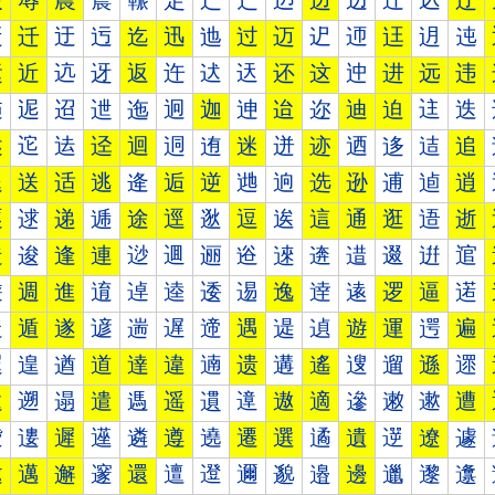
辰
辱
農
辳
辴
辵
辶
辷
辸
边
辺
辻
込
辽
迀
迁
迂
迃
迄
迅
迆
过
迈
迉
迊
迋
迌
迍
运
近
迒
迓
返
迕
迖
迗
还
这
迚
进
远
违
迠
迡
迢
迣
迤
迥
迦
迧
迨
迩
迪
迫
迬
迭
述
迱
迲
迳
迴
迵
迶
迷
迸
迹
迺
迻
迼
追
退
送
适
逃
逄
逅
逆
逇
逈
选
逊
逋
逌
逍
逐
逑
递
逓
途
逕
逖
逗
逘
這
通
逛
逜
逝
造
逡
逢
連
逤
逥
逦
逧
逨
逩
逪
逫
逬
逭
逰
週
進
逳
逴
逵
逶
逷
逸
逹
逺
逻
逼
逽
遀
遁
遂
遃
遄
遅
遆
遇
遈
遉
遊
運
遌
遍
遐
遑
遒
道
達
違
遖
遗
遘
遙
遚
遛
遜
遝
遠
遡
遢
遣
遤
遥
遦
遧
遨
適
遪
遫
遬
遭
遰
遱
遲
遳
遴
遵
遶
遷
選
遹
遺
遻
遼
遽
邀
邁
邂
邃
還
邅
邆
邇
邈
邉
邊
邋
邌
邍