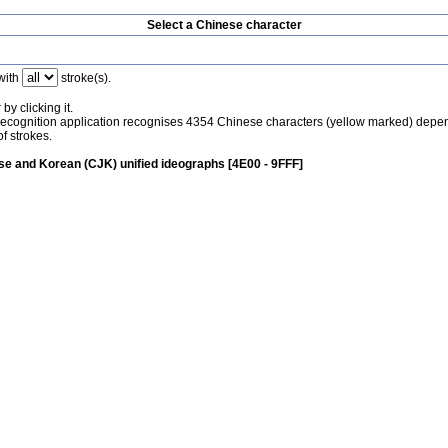
Select a Chinese character
with
stroke(s).
by clicking it.
recognition application recognises 4354 Chinese characters (yellow marked) depe
f strokes.
e and Korean (CJK) unified ideographs [4E00 - 9FFF]