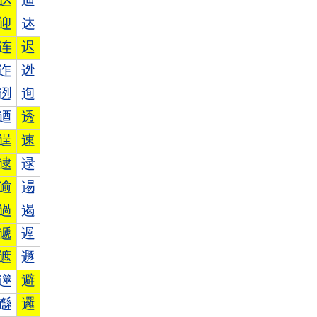
达
辿
迎
迏
连
迟
迮
迯
迾
迿
逎
透
逞
速
逮
逯
逾
逿
過
遏
遞
遟
遮
遯
遾
避
邎
邏