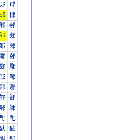
邞
邟
邮
邯
邾
邿
郎
郏
郞
郟
郮
郯
郾
郿
鄎
鄏
鄞
鄟
鄮
鄯
鄾
鄿
酎
酏
酞
酟
酮
酯