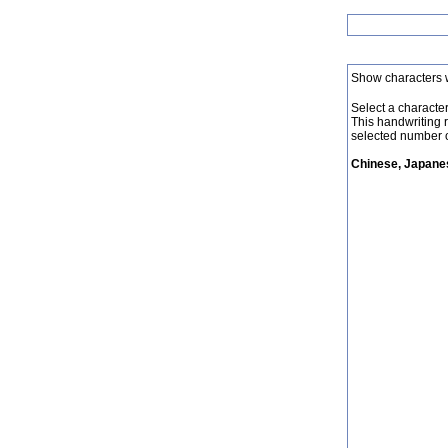
Show characters 
Select a character 
This handwriting 
selected number o
Chinese, Japanes