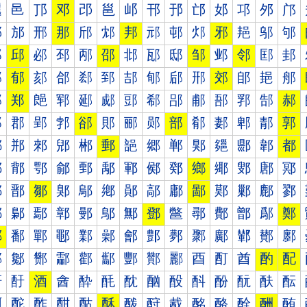
邐
邑
邒
邓
邔
邕
邖
邗
邘
邙
邚
邛
邜
邝
邠
邡
邢
那
邤
邥
邦
邧
邨
邩
邪
邫
邬
邭
邰
邱
邲
邳
邴
邵
邶
邷
邸
邹
邺
邻
邼
邽
郀
郁
郂
郃
郄
郅
郆
郇
郈
郉
郊
郋
郌
郍
郐
郑
郒
郓
郔
郕
郖
郗
郘
郙
郚
郛
郜
郝
郠
郡
郢
郣
郤
郥
郦
郧
部
郩
郪
郫
郬
郭
郰
郱
郲
郳
郴
郵
郶
郷
郸
郹
郺
郻
郼
都
鄀
鄁
鄂
鄃
鄄
鄅
鄆
鄇
鄈
鄉
鄊
鄋
鄌
鄍
鄐
鄑
鄒
鄓
鄔
鄕
鄖
鄗
鄘
鄙
鄚
鄛
鄜
鄝
鄠
鄡
鄢
鄣
鄤
鄥
鄦
鄧
鄨
鄩
鄪
鄫
鄬
鄭
鄰
鄱
鄲
鄳
鄴
鄵
鄶
鄷
鄸
鄹
鄺
鄻
鄼
鄽
酀
酁
酂
酃
酄
酅
酆
酇
酈
酉
酊
酋
酌
配
酐
酑
酒
酓
酔
酕
酖
酗
酘
酙
酚
酛
酜
酝
酠
酡
酢
酣
酤
酥
酦
酧
酨
酩
酪
酫
酬
酭