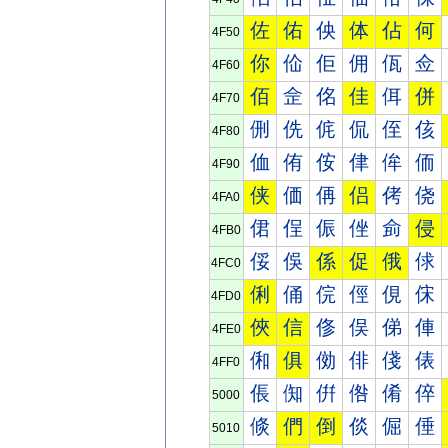
佐
佑
佒
体
佔
何
4F50
你
佡
佢
佣
佤
佥
4F60
佰
佱
佲
佳
佴
併
4F70
侀
侁
侂
侃
侄
侅
4F80
侐
侑
侒
侓
侔
侕
4F90
侠
価
侢
侣
侤
侥
4FA0
侰
侱
侲
侳
侴
侵
4FB0
俀
俁
係
促
俄
俅
4FC0
俐
俑
俒
俓
俔
俕
4FD0
俠
信
俢
俣
俤
俥
4FE0
俰
俱
俲
俳
俴
俵
4FF0
倀
倁
倂
倃
倄
倅
5000
倐
們
倒
倓
倔
倕
5010