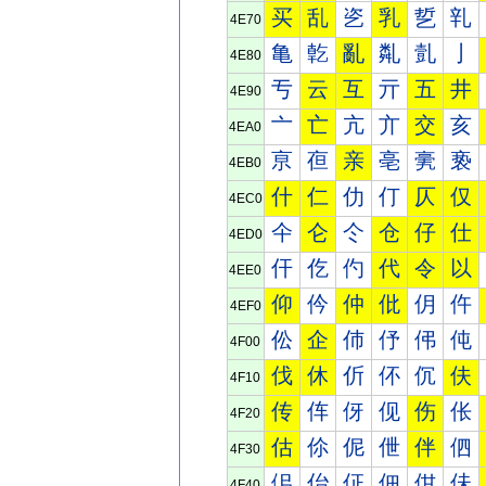
买
乱
乲
乳
乴
乵
4E70
亀
亁
亂
亃
亄
亅
4E80
亐
云
互
亓
五
井
4E90
亠
亡
亢
亣
交
亥
4EA0
亰
亱
亲
亳
亴
亵
4EB0
什
仁
仂
仃
仄
仅
4EC0
仐
仑
仒
仓
仔
仕
4ED0
仠
仡
仢
代
令
以
4EE0
仰
仱
仲
仳
仴
仵
4EF0
伀
企
伂
伃
伄
伅
4F00
伐
休
伒
伓
伔
伕
4F10
传
伡
伢
伣
伤
伥
4F20
估
伱
伲
伳
伴
伵
4F30
佀
佁
佂
佃
佄
佅
4F40