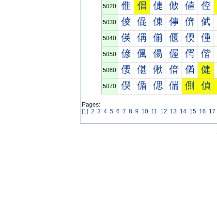
倠
倡
倢
倣
値
倥
5020
倰
倱
倲
倳
倴
倵
5030
偀
偁
偂
偃
偄
偅
5040
偐
偑
偒
偓
偔
偕
5050
偠
偡
偢
偣
偤
健
5060
偰
偱
偲
偳
側
偵
5070
Pages:
[1]
2
3
4
5
6
7
8
9
10
11
12
13
14
15
16
17