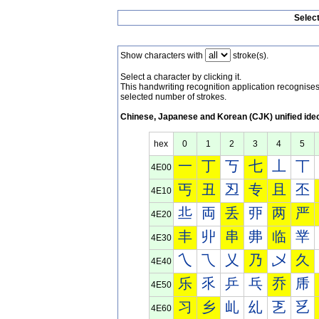
Selec
Show characters with
stroke(s).
Select a character by clicking it.
This handwriting recognition application recognis
selected number of strokes.
Chinese, Japanese and Korean (CJK) unified ide
hex
0
1
2
3
4
5
一
丁
丂
七
丄
丅
4E00
丐
丑
丒
专
且
丕
4E10
丠
両
丢
丣
两
严
4E20
丰
丱
串
丳
临
丵
4E30
乀
乁
乂
乃
乄
久
4E40
乐
乑
乒
乓
乔
乕
4E50
习
乡
乢
乣
乤
乥
4E60