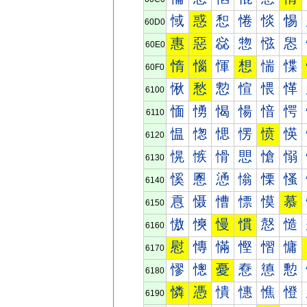
惐
惑
惒
惓
惔
惕
60D0
惠
惡
惢
惣
惤
惥
60E0
惰
惱
惲
想
惴
惵
60F0
愀
愁
愂
愃
愄
愅
6100
愐
愑
愒
愓
愔
愕
6110
愠
愡
愢
愣
愤
愥
6120
愰
愱
愲
愳
愴
愵
6130
慀
慁
慂
慃
慄
慅
6140
慐
慑
慒
慓
慔
慕
6150
慠
慡
慢
慣
慤
慥
6160
慰
慱
慲
慳
慴
慵
6170
憀
憁
憂
憃
憄
憅
6180
憐
憑
憒
憓
憔
憕
6190