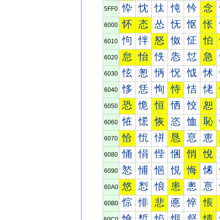
忰
忱
忲
忳
忴
念
5FF0
怀
态
怂
怃
怄
怅
6000
怐
怑
怒
怓
怔
怕
6010
怠
怡
怢
怣
怤
急
6020
怰
怱
怲
怳
怴
怵
6030
恀
恁
恂
恃
恄
恅
6040
恐
恑
恒
恓
恔
恕
6050
恠
恡
恢
恣
恤
恥
6060
恰
恱
恲
恳
恴
恵
6070
悀
悁
悂
悃
悄
悅
6080
悐
悑
悒
悓
悔
悕
6090
悠
悡
悢
患
悤
悥
60A0
悰
悱
悲
悳
悴
悵
60B0
惀
惁
惂
惃
惄
情
60C0