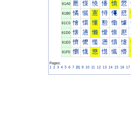
憠
憡
憢
憣
憤
憥
61A0
憰
憱
憲
憳
憴
憵
61B0
懀
懁
懂
懃
懄
懅
61C0
懐
懑
懒
懓
懔
懕
61D0
懠
懡
懢
懣
懤
懥
61E0
懰
懱
懲
懳
懴
懵
61F0
Pages:
1
2
3
4
5
6
7
[8]
9
10
11
12
13
14
15
16
17