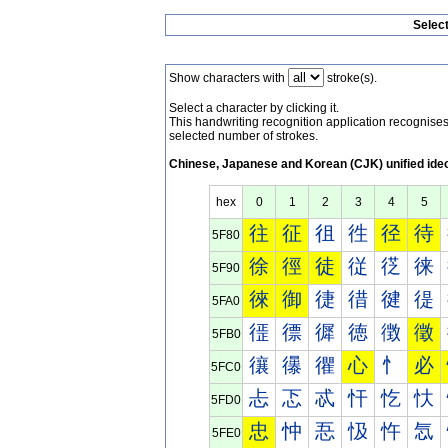
Selec
Show characters with
stroke(s).
Select a character by clicking it.
This handwriting recognition application recognis
selected number of strokes.
Chinese, Japanese and Korean (CJK) unified ide
hex
0
1
2
3
4
5
往
征
徂
徃
径
待
5F80
徐
徑
徒
従
徔
徕
5F90
徠
御
徢
徣
徤
徥
5FA0
徰
徱
徲
徳
徴
徵
5FB0
忀
忁
忂
心
忄
必
5FC0
忐
忑
忒
忓
忔
忕
5FD0
忠
忡
忢
忣
忤
忥
5FE0