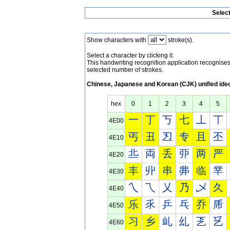
Selec
Show characters with
stroke(s).
Select a character by clicking it.
This handwriting recognition application recognis
selected number of strokes.
Chinese, Japanese and Korean (CJK) unified ide
hex
0
1
2
3
4
5
一
丁
丂
七
丄
丅
4E00
丐
丑
丒
专
且
丕
4E10
丠
両
丢
丣
两
严
4E20
丰
丱
串
丳
临
丵
4E30
乀
乁
乂
乃
乄
久
4E40
乐
乑
乒
乓
乔
乕
4E50
习
乡
乢
乣
乤
乥
4E60