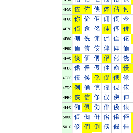
佐
佑
佒
体
佔
何
4F50
你
佡
佢
佣
佤
佥
4F60
佰
佱
佲
佳
佴
併
4F70
侀
侁
侂
侃
侄
侅
4F80
侐
侑
侒
侓
侔
侕
4F90
侠
価
侢
侣
侤
侥
4FA0
侰
侱
侲
侳
侴
侵
4FB0
俀
俁
係
促
俄
俅
4FC0
俐
俑
俒
俓
俔
俕
4FD0
俠
信
俢
俣
俤
俥
4FE0
俰
俱
俲
俳
俴
俵
4FF0
倀
倁
倂
倃
倄
倅
5000
倐
們
倒
倓
倔
倕
5010