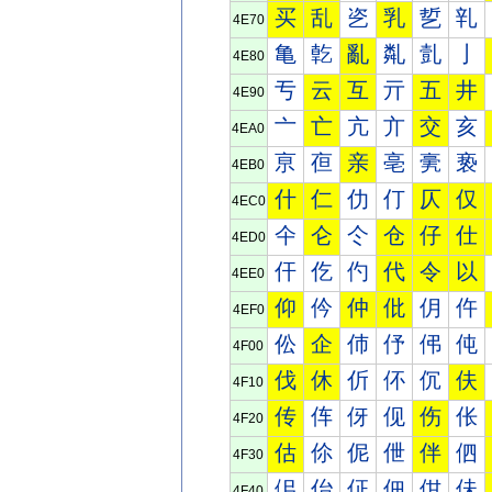
买
乱
乲
乳
乴
乵
4E70
亀
亁
亂
亃
亄
亅
4E80
亐
云
互
亓
五
井
4E90
亠
亡
亢
亣
交
亥
4EA0
亰
亱
亲
亳
亴
亵
4EB0
什
仁
仂
仃
仄
仅
4EC0
仐
仑
仒
仓
仔
仕
4ED0
仠
仡
仢
代
令
以
4EE0
仰
仱
仲
仳
仴
仵
4EF0
伀
企
伂
伃
伄
伅
4F00
伐
休
伒
伓
伔
伕
4F10
传
伡
伢
伣
伤
伥
4F20
估
伱
伲
伳
伴
伵
4F30
佀
佁
佂
佃
佄
佅
4F40