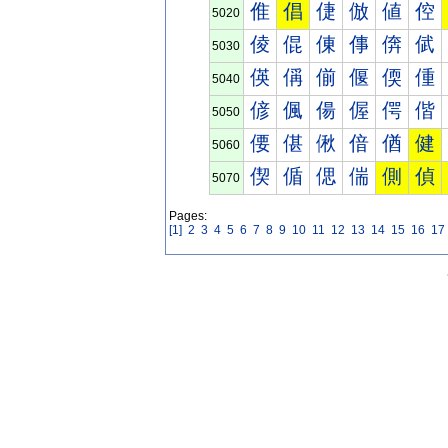
倠
倡
倢
倣
値
倥
5020
倰
倱
倲
倳
倴
倵
5030
偀
偁
偂
偃
偄
偅
5040
偐
偑
偒
偓
偔
偕
5050
偠
偡
偢
偣
偤
健
5060
偰
偱
偲
偳
側
偵
5070
Pages:
[1]
2
3
4
5
6
7
8
9
10
11
12
13
14
15
16
17