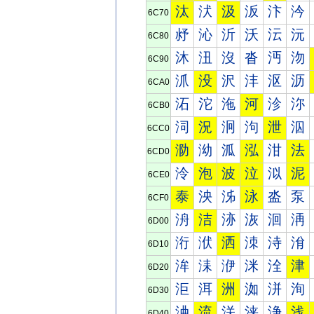
汰
汱
汲
汳
汴
汵
6C70
沀
沁
沂
沃
沄
沅
6C80
沐
沑
沒
沓
沔
沕
6C90
沠
没
沢
沣
沤
沥
6CA0
沰
沱
沲
河
沴
沵
6CB0
泀
況
泂
泃
泄
泅
6CC0
泐
泑
泒
泓
泔
法
6CD0
泠
泡
波
泣
泤
泥
6CE0
泰
泱
泲
泳
泴
泵
6CF0
洀
洁
洂
洃
洄
洅
6D00
洐
洑
洒
洓
洔
洕
6D10
洠
洡
洢
洣
洤
津
6D20
洰
洱
洲
洳
洴
洵
6D30
浀
流
浂
浃
浄
浅
6D40