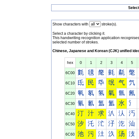
Selec
Show characters with
stroke(s).
Select a character by clicking it.
This handwriting recognition application recognis
selected number of strokes.
Chinese, Japanese and Korean (CJK) unified ide
hex
0
1
2
3
4
5
氀
氁
氂
氃
氄
氅
6C00
氐
民
氒
氓
气
氕
6C10
氠
氡
氢
氣
氤
氥
6C20
氰
氱
氲
氳
水
氵
6C30
汀
汁
求
汃
汄
汅
6C40
汐
汑
汒
汓
汔
汕
6C50
池
污
汢
汣
汤
汥
6C60