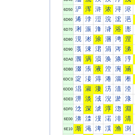
浐
浑
浒
浓
浔
浕
6D50
浠
浡
浢
浣
浤
浥
6D60
浰
浱
浲
浳
浴
浵
6D70
涀
涁
涂
涃
涄
涅
6D80
涐
涑
涒
涓
涔
涕
6D90
涠
涡
涢
涣
涤
涥
6DA0
涰
涱
液
涳
涴
涵
6DB0
淀
淁
淂
淃
淄
淅
6DC0
淐
淑
淒
淓
淔
淕
6DD0
淠
淡
淢
淣
淤
淥
6DE0
淰
深
淲
淳
淴
淵
6DF0
渀
渁
渂
渃
渄
清
6E00
渐
渑
渒
渓
渔
渕
6E10