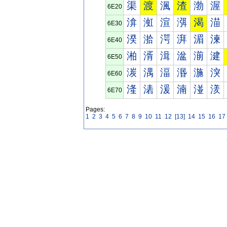
渠
渡
渢
渣
渤
渥
6E20
渰
渱
渲
渳
渴
渵
6E30
湀
湁
湂
湃
湄
湅
6E40
湐
湑
湒
湓
湔
湕
6E50
湠
湡
湢
湣
湤
湥
6E60
湰
湱
湲
湳
湴
湵
6E70
Pages:
1
2
3
4
5
6
7
8
9
10
11
12
[13]
14
15
16
17