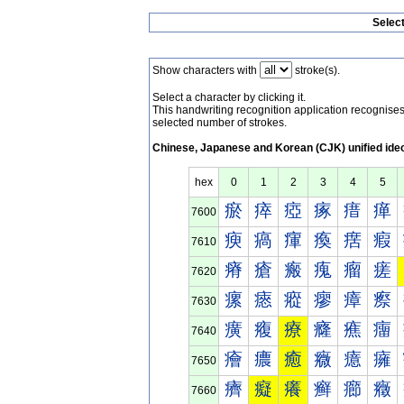
Selec
Show characters with
stroke(s).
Select a character by clicking it.
This handwriting recognition application recognis
selected number of strokes.
Chinese, Japanese and Korean (CJK) unified ide
hex
0
1
2
3
4
5
瘀
瘁
瘂
瘃
瘄
瘅
7600
瘐
瘑
瘒
瘓
瘔
瘕
7610
瘠
瘡
瘢
瘣
瘤
瘥
7620
瘰
瘱
瘲
瘳
瘴
瘵
7630
癀
癁
療
癃
癄
癅
7640
癐
癑
癒
癓
癔
癕
7650
癠
癡
癢
癣
癤
癥
7660