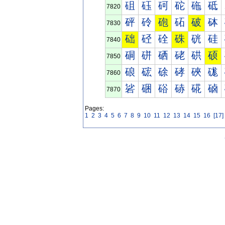
砠
砡
砢
砣
砤
砥
7820
砰
砱
砲
砳
破
砵
7830
础
硁
硂
硃
硄
硅
7840
硐
硑
硒
硓
硔
硕
7850
硠
硡
硢
硣
硤
硥
7860
硰
硱
硲
硳
硴
硵
7870
Pages:
1
2
3
4
5
6
7
8
9
10
11
12
13
14
15
16
[17]