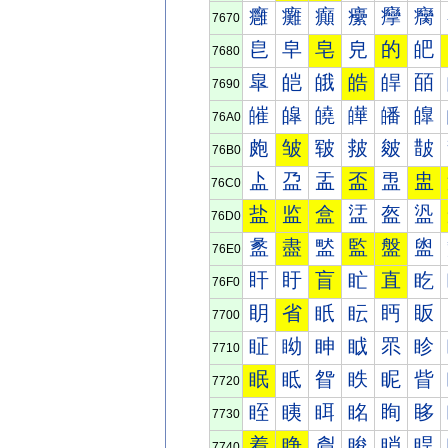
癰
癱
癲
癳
癴
癵
7670
皀
皁
皂
皃
的
皅
7680
皐
皑
皒
皓
皔
皕
7690
皠
皡
皢
皣
皤
皥
76A0
皰
皱
皲
皳
皴
皵
76B0
盀
盁
盂
盃
盄
盅
76C0
盐
监
盒
盓
盔
盕
76D0
盠
盡
盢
監
盤
盥
76E0
盰
盱
盲
盳
直
盵
76F0
眀
省
眂
眃
眄
眅
7700
眐
眑
眒
眓
眔
眕
7710
眠
眡
眢
眣
眤
眥
7720
眰
眱
眲
眳
眴
眵
7730
着
睁
睂
睃
睄
睅
7740