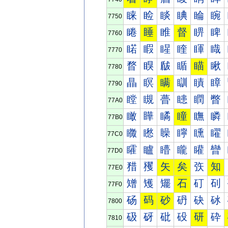
睐
睑
睒
睓
睔
睕
7750
睠
睡
睢
督
睤
睥
7760
睰
睱
睲
睳
睴
睵
7770
瞀
瞁
瞂
瞃
瞄
瞅
7780
瞐
瞑
瞒
瞓
瞔
瞕
7790
瞠
瞡
瞢
瞣
瞤
瞥
77A0
瞰
瞱
瞲
瞳
瞴
瞵
77B0
矀
矁
矂
矃
矄
矅
77C0
矐
矑
矒
矓
矔
矕
77D0
矠
矡
矢
矣
矤
知
77E0
矰
矱
矲
石
矴
矵
77F0
砀
码
砂
砃
砄
砅
7800
砐
砑
砒
砓
研
砕
7810