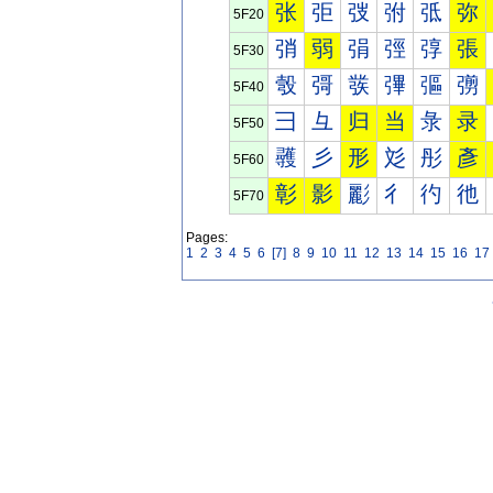
张
弡
弢
弣
弤
弥
5F20
弰
弱
弲
弳
弴
張
5F30
彀
彁
彂
彃
彄
彅
5F40
彐
彑
归
当
彔
录
5F50
彠
彡
形
彣
彤
彥
5F60
彰
影
彲
彳
彴
彵
5F70
Pages:
1
2
3
4
5
6
[7]
8
9
10
11
12
13
14
15
16
17