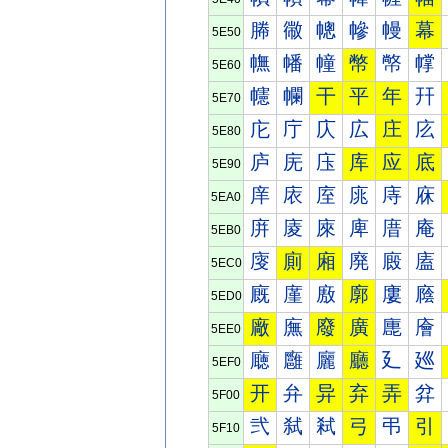
幐
幑
幒
幓
幔
幕
5E50
幠
幡
幢
幣
幤
幥
5E60
幰
幱
干
平
年
幵
5E70
庀
庁
庂
広
庄
庅
5E80
庐
庑
庒
库
应
底
5E90
庠
庡
庢
庣
庤
庥
5EA0
庰
庱
庲
庳
庴
庵
5EB0
廀
廁
廂
廃
廄
廅
5EC0
廐
廑
廒
廓
廔
廕
5ED0
廠
廡
廢
廣
廤
廥
5EE0
廰
廱
廲
廳
廴
廵
5EF0
开
弁
异
弃
弄
弅
5F00
弐
弑
弒
弓
弔
引
5F10