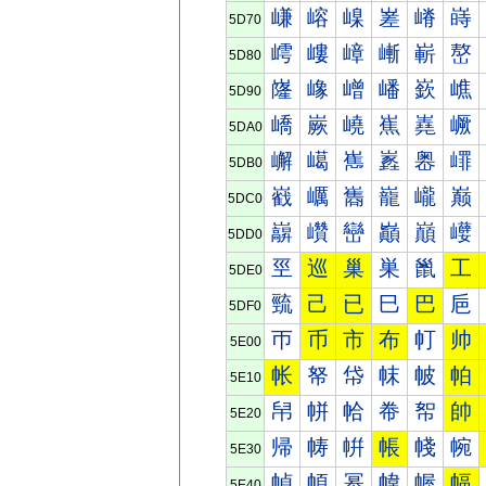
嵰
嵱
嵲
嵳
嵴
嵵
5D70
嶀
嶁
嶂
嶃
嶄
嶅
5D80
嶐
嶑
嶒
嶓
嶔
嶕
5D90
嶠
嶡
嶢
嶣
嶤
嶥
5DA0
嶰
嶱
嶲
嶳
嶴
嶵
5DB0
巀
巁
巂
巃
巄
巅
5DC0
巐
巑
巒
巓
巔
巕
5DD0
巠
巡
巢
巣
巤
工
5DE0
巰
己
已
巳
巴
巵
5DF0
帀
币
市
布
帄
帅
5E00
帐
帑
帒
帓
帔
帕
5E10
帠
帡
帢
帣
帤
帥
5E20
帰
帱
帲
帳
帴
帵
5E30
幀
幁
幂
幃
幄
幅
5E40