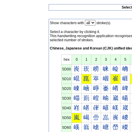
Selec
Show characters with
stroke(s).
Select a character by clicking it.
This handwriting recognition application recognis
selected number of strokes.
Chinese, Japanese and Korean (CJK) unified ide
hex
0
1
2
3
4
5
崀
崁
崂
崃
崄
崅
5D00
崐
崑
崒
崓
崔
崕
5D10
崠
崡
崢
崣
崤
崥
5D20
崰
崱
崲
崳
崴
崵
5D30
嵀
嵁
嵂
嵃
嵄
嵅
5D40
嵐
嵑
嵒
嵓
嵔
嵕
5D50
嵠
嵡
嵢
嵣
嵤
嵥
5D60