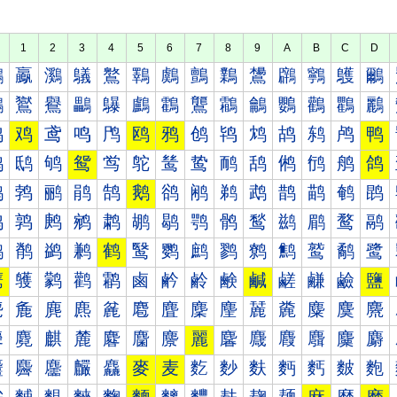
1
2
3
4
5
6
7
8
9
A
B
C
D
鸀
鸁
鸂
鸃
鸄
鸅
鸆
鸇
鸈
鸉
鸊
鸋
鸌
鸍
鸐
鸑
鸒
鸓
鸔
鸕
鸖
鸗
鸘
鸙
鸚
鸛
鸜
鸝
鸠
鸡
鸢
鸣
鸤
鸥
鸦
鸧
鸨
鸩
鸪
鸫
鸬
鸭
鸰
鸱
鸲
鸳
鸴
鸵
鸶
鸷
鸸
鸹
鸺
鸻
鸼
鸽
鹀
鹁
鹂
鹃
鹄
鹅
鹆
鹇
鹈
鹉
鹊
鹋
鹌
鹍
鹐
鹑
鹒
鹓
鹔
鹕
鹖
鹗
鹘
鹙
鹚
鹛
鹜
鹝
鹠
鹡
鹢
鹣
鹤
鹥
鹦
鹧
鹨
鹩
鹪
鹫
鹬
鹭
鹰
鹱
鹲
鹳
鹴
鹵
鹶
鹷
鹸
鹹
鹺
鹻
鹼
鹽
麀
麁
麂
麃
麄
麅
麆
麇
麈
麉
麊
麋
麌
麍
麐
麑
麒
麓
麔
麕
麖
麗
麘
麙
麚
麛
麜
麝
麠
麡
麢
麣
麤
麥
麦
麧
麨
麩
麪
麫
麬
麭