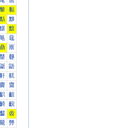
麾
麿
黎
黏
點
黟
黮
黯
黾
黿
鼎
鼏
鼞
鼟
鼮
鼯
鼾
鼿
齎
齏
齞
齟
齮
齯
齾
齿
龎
龏