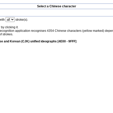
Select a Chinese character
with
stroke(s).
by clicking it.
recognition application recognises 4354 Chinese characters (yellow marked) depe
f strokes.
e and Korean (CJK) unified ideographs [4E00 - 9FFF]