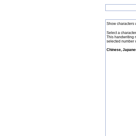
Show characters 
Select a character 
This handwriting 
selected number o
Chinese, Japanes