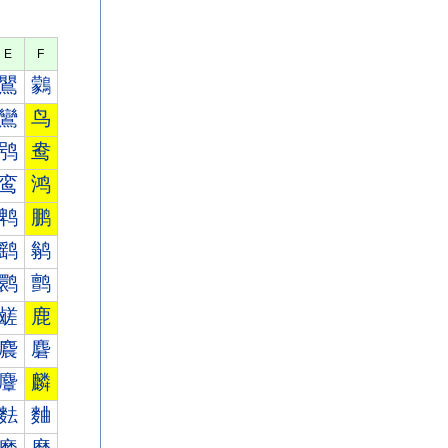
E
F
鸎
鸏
鸞
鸟
鸮
鸯
鸾
鸿
鹎
鹏
鹞
鹟
鹮
鹯
鹾
鹿
麎
麏
麞
麟
麮
麯