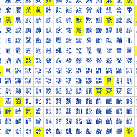
麰
麱
麲
麳
麴
麵
麶
麷
麸
麹
麺
麻
麼
麽
黀
黁
黂
黃
黄
黅
黆
黇
黈
黉
黊
黋
黌
黍
黐
黑
黒
黓
黔
黕
黖
黗
默
黙
黚
黛
黜
黝
黠
黡
黢
黣
黤
黥
黦
黧
黨
黩
黪
黫
黬
黭
黰
黱
黲
黳
黴
黵
黶
黷
黸
黹
黺
黻
黼
黽
鼀
鼁
鼂
鼃
鼄
鼅
鼆
鼇
鼈
鼉
鼊
鼋
鼌
鼍
鼐
鼑
鼒
鼓
鼔
鼕
鼖
鼗
鼘
鼙
鼚
鼛
鼜
鼝
鼠
鼡
鼢
鼣
鼤
鼥
鼦
鼧
鼨
鼩
鼪
鼫
鼬
鼭
鼰
鼱
鼲
鼳
鼴
鼵
鼶
鼷
鼸
鼹
鼺
鼻
鼼
鼽
齀
齁
齂
齃
齄
齅
齆
齇
齈
齉
齊
齋
齌
齍
齐
齑
齒
齓
齔
齕
齖
齗
齘
齙
齚
齛
齜
齝
齠
齡
齢
齣
齤
齥
齦
齧
齨
齩
齪
齫
齬
齭
齰
齱
齲
齳
齴
齵
齶
齷
齸
齹
齺
齻
齼
齽
龀
龁
龂
龃
龄
龅
龆
龇
龈
龉
龊
龋
龌
龍