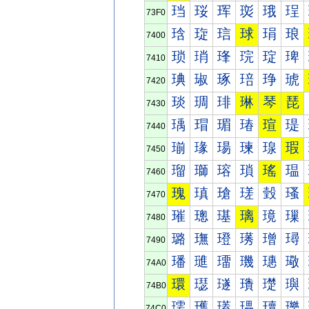
珰
珱
珲
珳
珴
珵
73F0
琀
琁
琂
球
琄
琅
7400
琐
琑
琒
琓
琔
琕
7410
琠
琡
琢
琣
琤
琥
7420
琰
琱
琲
琳
琴
琵
7430
瑀
瑁
瑂
瑃
瑄
瑅
7440
瑐
瑑
瑒
瑓
瑔
瑕
7450
瑠
瑡
瑢
瑣
瑤
瑥
7460
瑰
瑱
瑲
瑳
瑴
瑵
7470
璀
璁
璂
璃
璄
璅
7480
璐
璑
璒
璓
璔
璕
7490
璠
璡
璢
璣
璤
璥
74A0
環
璱
璲
璳
璴
璵
74B0
瓀
瓁
瓂
瓃
瓄
瓅
74C0