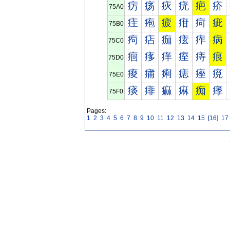
疠
疡
疢
疣
疤
疥
75A0
疰
疱
疲
疳
疴
疵
75B0
痀
痁
痂
痃
痄
病
75C0
痐
痑
痒
痓
痔
痕
75D0
痠
痡
痢
痣
痤
痥
75E0
痰
痱
痲
痳
痴
痵
75F0
Pages:
1
2
3
4
5
6
7
8
9
10
11
12
13
14
15
[16]
17