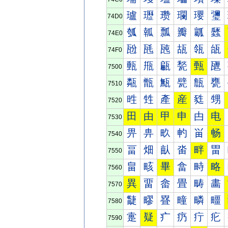
瓐
瓑
瓒
瓓
瓔
瓕
74D0
瓠
瓡
瓢
瓣
瓤
瓥
74E0
瓰
瓱
瓲
瓳
瓴
瓵
74F0
甀
甁
甂
甃
甄
甅
7500
甐
甑
甒
甓
甔
甕
7510
甠
甡
產
産
甤
甥
7520
田
由
甲
申
甴
电
7530
畀
畁
畂
畃
畄
畅
7540
畐
畑
畒
畓
畔
畕
7550
畠
畡
畢
畣
畤
略
7560
異
畱
畲
畳
畴
畵
7570
疀
疁
疂
疃
疄
疅
7580
疐
疑
疒
疓
疔
疕
7590