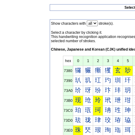
Selec
Show characters with
stroke(s).
Select a character by clicking it.
This handwriting recognition application recognis
selected number of strokes.
Chinese, Japanese and Korean (CJK) unified ide
hex
0
1
2
3
4
5
玀
玁
玂
玃
玄
玅
7380
玐
玑
玒
玓
玔
玕
7390
玠
玡
玢
玣
玤
玥
73A0
现
玱
玲
玳
玴
玵
73B0
珀
珁
珂
珃
珄
珅
73C0
珐
珑
珒
珓
珔
珕
73D0
珠
珡
珢
珣
珤
珥
73E0