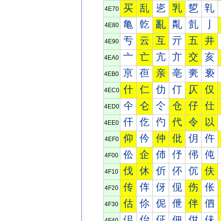
买
乱
乲
乳
乴
乵
4E70
亀
亁
亂
亃
亄
亅
4E80
亐
云
互
亓
五
井
4E90
亠
亡
亢
亣
交
亥
4EA0
亰
亱
亲
亳
亴
亵
4EB0
什
仁
仂
仃
仄
仅
4EC0
仐
仑
仒
仓
仔
仕
4ED0
仠
仡
仢
代
令
以
4EE0
仰
仱
仲
仳
仴
仵
4EF0
伀
企
伂
伃
伄
伅
4F00
伐
休
伒
伓
伔
伕
4F10
传
伡
伢
伣
伤
伥
4F20
估
伱
伲
伳
伴
伵
4F30
佀
佁
佂
佃
佄
佅
4F40