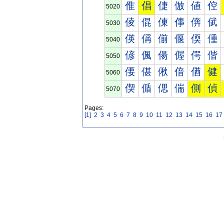
倠
倡
倢
倣
値
倥
5020
倰
倱
倲
倳
倴
倵
5030
偀
偁
偂
偃
偄
偅
5040
偐
偑
偒
偓
偔
偕
5050
偠
偡
偢
偣
偤
健
5060
偰
偱
偲
偳
側
偵
5070
Pages:
[1]
2
3
4
5
6
7
8
9
10
11
12
13
14
15
16
17