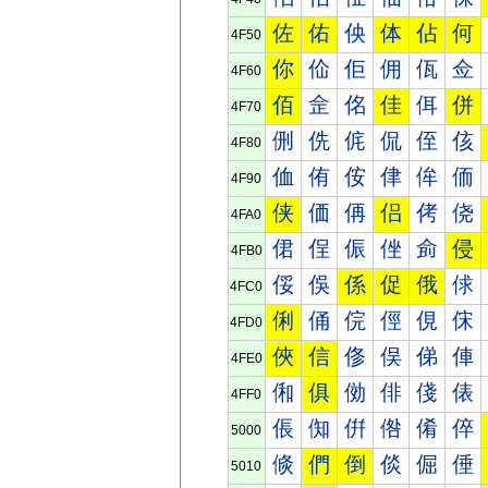
佐
佑
佒
体
佔
何
4F50
你
佡
佢
佣
佤
佥
4F60
佰
佱
佲
佳
佴
併
4F70
侀
侁
侂
侃
侄
侅
4F80
侐
侑
侒
侓
侔
侕
4F90
侠
価
侢
侣
侤
侥
4FA0
侰
侱
侲
侳
侴
侵
4FB0
俀
俁
係
促
俄
俅
4FC0
俐
俑
俒
俓
俔
俕
4FD0
俠
信
俢
俣
俤
俥
4FE0
俰
俱
俲
俳
俴
俵
4FF0
倀
倁
倂
倃
倄
倅
5000
倐
們
倒
倓
倔
倕
5010