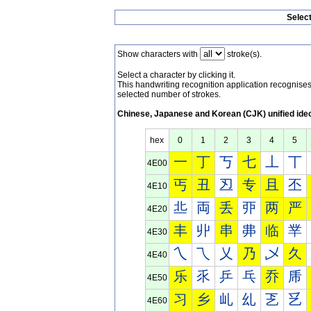
Selec
Show characters with
stroke(s).
Select a character by clicking it.
This handwriting recognition application recognis
selected number of strokes.
Chinese, Japanese and Korean (CJK) unified ide
hex
0
1
2
3
4
5
一
丁
丂
七
丄
丅
4E00
丐
丑
丒
专
且
丕
4E10
丠
両
丢
丣
两
严
4E20
丰
丱
串
丳
临
丵
4E30
乀
乁
乂
乃
乄
久
4E40
乐
乑
乒
乓
乔
乕
4E50
习
乡
乢
乣
乤
乥
4E60