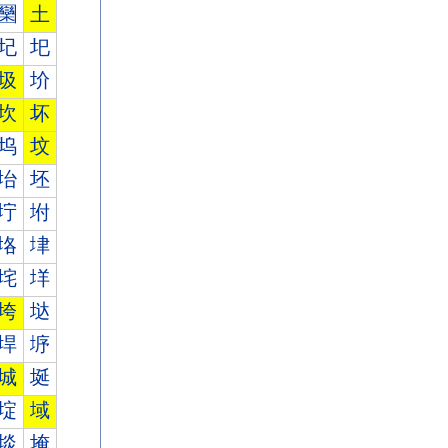
圞
土
圮
圯
圾
圿
坎
坏
坞
坟
坮
坯
坾
坿
垎
垏
垞
垟
垮
垯
垾
垿
城
埏
埞
域
埮
埯