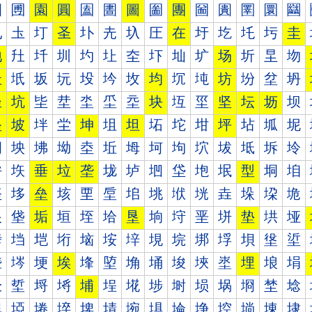
圐
圑
園
圓
圔
圕
圖
圗
團
圙
圚
圛
圜
圝
圠
圡
圢
圣
圤
圥
圦
圧
在
圩
圪
圫
圬
圭
地
圱
圲
圳
圴
圵
圶
圷
圸
圹
场
圻
圼
圽
址
坁
坂
坃
坄
坅
坆
均
坈
坉
坊
坋
坌
坍
坐
坑
坒
坓
坔
坕
坖
块
坘
坙
坚
坛
坜
坝
坠
坡
坢
坣
坤
坥
坦
坧
坨
坩
坪
坫
坬
坭
坰
坱
坲
坳
坴
坵
坶
坷
坸
坹
坺
坻
坼
坽
垀
垁
垂
垃
垄
垅
垆
垇
垈
垉
垊
型
垌
垍
垐
垑
垒
垓
垔
垕
垖
垗
垘
垙
垚
垛
垜
垝
垠
垡
垢
垣
垤
垥
垦
垧
垨
垩
垪
垫
垬
垭
垰
垱
垲
垳
垴
垵
垶
垷
垸
垹
垺
垻
垼
垽
埀
埁
埂
埃
埄
埅
埆
埇
埈
埉
埊
埋
埌
埍
埐
埑
埒
埓
埔
埕
埖
埗
埘
埙
埚
埛
埜
埝
埠
埡
埢
埣
埤
埥
埦
埧
埨
埩
埪
埫
埬
埭