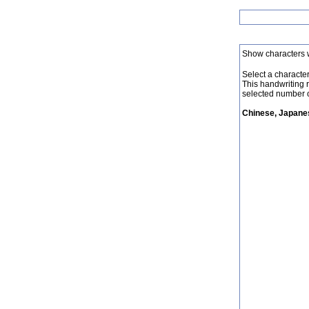
Show characters 
Select a character 
This handwriting 
selected number o
Chinese, Japanes