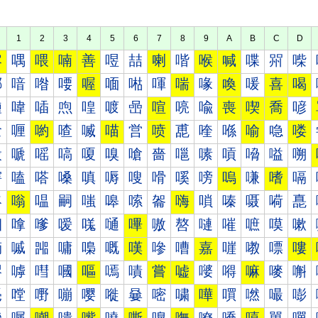
1
2
3
4
5
6
7
8
9
A
B
C
D
喀
喁
喂
喃
善
喅
喆
喇
喈
喉
喊
喋
喌
喍
喐
喑
喒
喓
喔
喕
喖
喗
喘
喙
喚
喛
喜
喝
喠
喡
喢
喣
喤
喥
喦
喧
喨
喩
喪
喫
喬
喭
喰
喱
喲
喳
喴
喵
営
喷
喸
喹
喺
喻
喼
喽
嗀
嗁
嗂
嗃
嗄
嗅
嗆
嗇
嗈
嗉
嗊
嗋
嗌
嗍
嗐
嗑
嗒
嗓
嗔
嗕
嗖
嗗
嗘
嗙
嗚
嗛
嗜
嗝
嗠
嗡
嗢
嗣
嗤
嗥
嗦
嗧
嗨
嗩
嗪
嗫
嗬
嗭
嗰
嗱
嗲
嗳
嗴
嗵
嗶
嗷
嗸
嗹
嗺
嗻
嗼
嗽
嘀
嘁
嘂
嘃
嘄
嘅
嘆
嘇
嘈
嘉
嘊
嘋
嘌
嘍
嘐
嘑
嘒
嘓
嘔
嘕
嘖
嘗
嘘
嘙
嘚
嘛
嘜
嘝
嘠
嘡
嘢
嘣
嘤
嘥
嘦
嘧
嘨
嘩
嘪
嘫
嘬
嘭