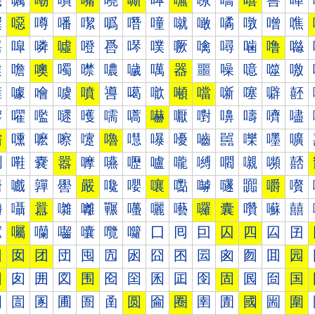
嘰
嘱
嘲
嘳
嘴
嘵
嘶
嘷
嘸
嘹
嘺
嘻
嘼
嘽
噀
噁
噂
噃
噄
噅
噆
噇
噈
噉
噊
噋
噌
噍
噐
噑
噒
噓
噔
噕
噖
噗
噘
噙
噚
噛
噜
噝
噠
噡
噢
噣
噤
噥
噦
噧
器
噩
噪
噫
噬
噭
噰
噱
噲
噳
噴
噵
噶
噷
噸
噹
噺
噻
噼
噽
嚀
嚁
嚂
嚃
嚄
嚅
嚆
嚇
嚈
嚉
嚊
嚋
嚌
嚍
嚐
嚑
嚒
嚓
嚔
嚕
嚖
嚗
嚘
嚙
嚚
嚛
嚜
嚝
嚠
嚡
嚢
嚣
嚤
嚥
嚦
嚧
嚨
嚩
嚪
嚫
嚬
嚭
嚰
嚱
嚲
嚳
嚴
嚵
嚶
嚷
嚸
嚹
嚺
嚻
嚼
嚽
囀
囁
囂
囃
囄
囅
囆
囇
囈
囉
囊
囋
囌
囍
囐
囑
囒
囓
囔
囕
囖
囗
囘
囙
囚
四
囜
囝
因
囡
团
団
囤
囥
囦
囧
囨
囩
囪
囫
囬
园
困
囱
囲
図
围
囵
囶
囷
囸
囹
固
囻
囼
国
圀
圁
圂
圃
圄
圅
圆
圇
圈
圉
圊
國
圌
圍