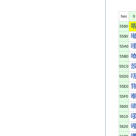
hex
0
5580
5590
55A0
55B0
55C0
55D0
55E0
55F0
5600
5610
5620