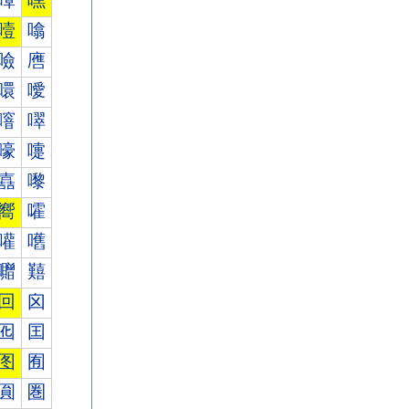
嘾
嘿
噎
噏
噞
噟
噮
噯
噾
噿
嚎
嚏
嚞
嚟
嚮
嚯
嚾
嚿
囎
囏
回
囟
囮
囯
图
囿
圎
圏