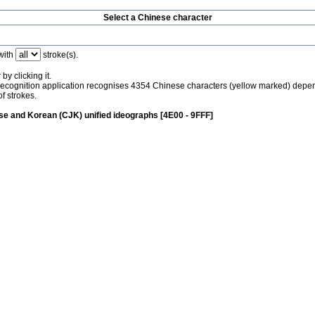
Select a Chinese character
with
stroke(s).
by clicking it.
recognition application recognises 4354 Chinese characters (yellow marked) depe
f strokes.
e and Korean (CJK) unified ideographs [4E00 - 9FFF]