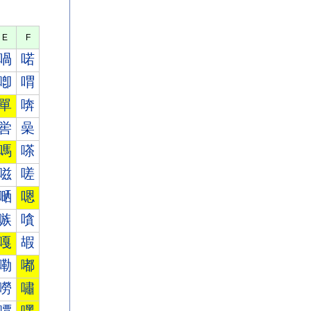
E
F
喎
喏
喞
喟
單
喯
喾
喿
嗎
嗏
嗞
嗟
嗮
嗯
嗾
嗿
嘎
嘏
嘞
嘟
嘮
嘯