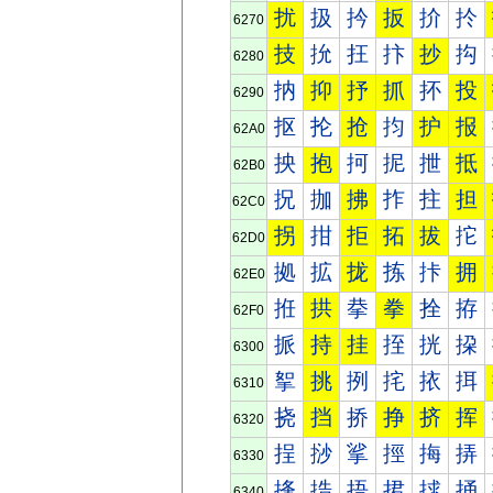
扰
扱
扲
扳
扴
扵
6270
技
抁
抂
抃
抄
抅
6280
抐
抑
抒
抓
抔
投
6290
抠
抡
抢
抣
护
报
62A0
抰
抱
抲
抳
抴
抵
62B0
拀
拁
拂
拃
拄
担
62C0
拐
拑
拒
拓
拔
拕
62D0
拠
拡
拢
拣
拤
拥
62E0
拰
拱
拲
拳
拴
拵
62F0
挀
持
挂
挃
挄
挅
6300
挐
挑
挒
挓
挔
挕
6310
挠
挡
挢
挣
挤
挥
6320
挰
挱
挲
挳
挴
挵
6330
捀
捁
捂
捃
捄
捅
6340