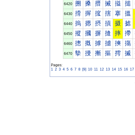
搠
搡
搢
搣
搤
搥
6420
搰
搱
搲
搳
搴
搵
6430
摀
摁
摂
摃
摄
摅
6440
摐
摑
摒
摓
摔
摕
6450
摠
摡
摢
摣
摤
摥
6460
摰
摱
摲
摳
摴
摵
6470
Pages:
1
2
3
4
5
6
7
8
[9]
10
11
12
13
14
15
16
17