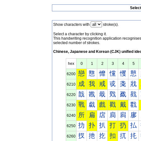
Selec
Show characters with
stroke(s).
Select a character by clicking it.
This handwriting recognition application recognis
selected number of strokes.
Chinese, Japanese and Korean (CJK) unified ide
hex
0
1
2
3
4
5
戀
戁
戂
戃
戄
戅
6200
成
我
戒
戓
戔
戕
6210
戠
戡
戢
戣
戤
戥
6220
戰
戱
戲
戳
戴
戵
6230
所
扁
扂
扃
扄
扅
6240
扐
扑
扒
打
扔
払
6250
扠
扡
扢
扣
扤
扥
6260