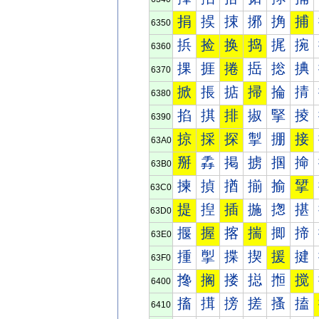
捐
捑
捒
捓
捔
捕
6350
捠
捡
换
捣
捤
捥
6360
捰
捱
捲
捳
捴
捵
6370
掀
掁
掂
掃
掄
掅
6380
掐
掑
排
掓
掔
掕
6390
掠
採
探
掣
掤
接
63A0
掰
掱
掲
掳
掴
掵
63B0
揀
揁
揂
揃
揄
揅
63C0
提
揑
插
揓
揔
揕
63D0
揠
握
揢
揣
揤
揥
63E0
揰
揱
揲
揳
援
揵
63F0
搀
搁
搂
搃
搄
搅
6400
搐
搑
搒
搓
搔
搕
6410