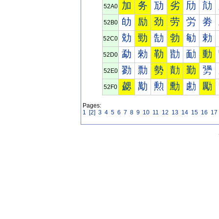
加
务
劢
劣
劤
劥
52A0
劰
励
劲
劳
労
劵
52B0
勀
勁
勂
勃
勄
勅
52C0
勐
勑
勒
勓
勔
動
52D0
勠
勡
勢
勣
勤
勥
52E0
勰
勱
勲
勳
勴
勵
52F0
Pages:
1
[2]
3
4
5
6
7
8
9
10
11
12
13
14
15
16
17