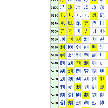
凐
凑
凒
凓
凔
凕
51D0
几
凡
凢
凣
凤
凥
51E0
凰
凱
凲
凳
凴
凵
51F0
刀
刁
刂
刃
刄
刅
5200
刐
刑
划
刓
刔
刕
5210
删
刡
刢
刣
判
別
5220
到
刱
刲
刳
刴
刵
5230
剀
剁
剂
剃
剄
剅
5240
剐
剑
剒
剓
剔
剕
5250
剠
剡
剢
剣
剤
剥
5260
剰
剱
割
剳
剴
創
5270
劀
劁
劂
劃
劄
劅
5280
劐
劑
劒
劓
劔
劕
5290