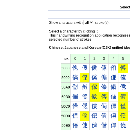
Selec
Show characters with
stroke(s).
Select a character by clicking it.
This handwriting recognition application recognis
selected number of strokes.
Chinese, Japanese and Korean (CJK) unified ide
hex
0
1
2
3
4
5
傀
傁
傂
傃
傄
傅
5080
傐
傑
傒
傓
傔
傕
5090
傠
傡
傢
傣
傤
傥
50A0
傰
傱
傲
傳
傴
債
50B0
僀
僁
僂
僃
僄
僅
50C0
僐
僑
僒
僓
僔
僕
50D0
僠
僡
僢
僣
僤
僥
50E0