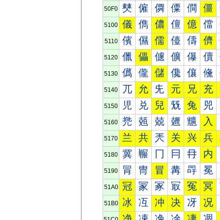
僰
僱
僲
僳
僴
僵
50F0
儀
儁
儂
儃
億
儅
5100
儐
儑
儒
儓
儔
儕
5110
儠
儡
儢
儣
儤
儥
5120
儰
儱
儲
儳
儴
儵
5130
兀
允
兂
元
兄
充
5140
児
兑
兒
兓
兔
兕
5150
兠
兡
兢
兣
兤
入
5160
兰
共
兲
关
兴
兵
5170
冀
冁
冂
冃
冄
内
5180
冐
冑
冒
冓
冔
冕
5190
冠
冡
冢
冣
冤
冥
51A0
冰
冱
冲
决
冴
况
51B0
净
凁
凂
凃
凄
凅
51C0