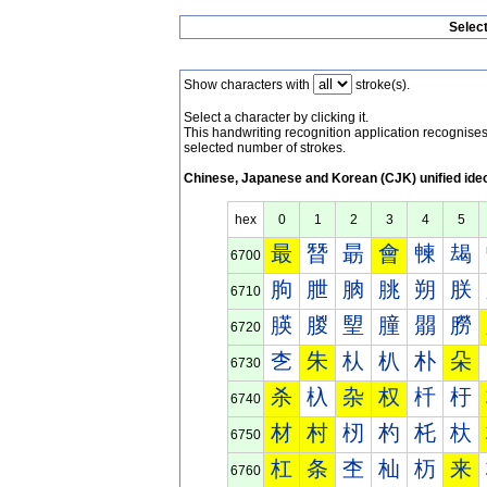
Selec
Show characters with
stroke(s).
Select a character by clicking it.
This handwriting recognition application recognis
selected number of strokes.
Chinese, Japanese and Korean (CJK) unified ide
hex
0
1
2
3
4
5
最
朁
朂
會
朄
朅
6700
朐
朑
朒
朓
朔
朕
6710
朠
朡
朢
朣
朤
朥
6720
朰
朱
朲
朳
朴
朵
6730
杀
杁
杂
权
杄
杅
6740
材
村
杒
杓
杔
杕
6750
杠
条
杢
杣
杤
来
6760