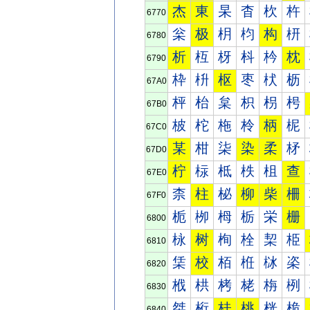
杰
東
杲
杳
杴
杵
6770
枀
极
枂
枃
构
枅
6780
析
枑
枒
枓
枔
枕
6790
枠
枡
枢
枣
枤
枥
67A0
枰
枱
枲
枳
枴
枵
67B0
柀
柁
柂
柃
柄
柅
67C0
某
柑
柒
染
柔
柕
67D0
柠
柡
柢
柣
柤
查
67E0
柰
柱
柲
柳
柴
柵
67F0
栀
栁
栂
栃
栄
栅
6800
栐
树
栒
栓
栔
栕
6810
栠
校
栢
栣
栤
栥
6820
栰
栱
栲
栳
栴
栵
6830
桀
桁
桂
桃
桄
桅
6840