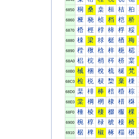
桐
桑
桒
桓
桔
桕
6850
桠
桡
桢
档
桤
桥
6860
桰
桱
桲
桳
桴
桵
6870
梀
梁
梂
梃
梄
梅
6880
梐
梑
梒
梓
梔
梕
6890
梠
梡
梢
梣
梤
梥
68A0
械
梱
梲
梳
梴
梵
68B0
检
棁
棂
棃
棄
棅
68C0
棐
棑
棒
棓
棔
棕
68D0
棠
棡
棢
棣
棤
棥
68E0
棰
棱
棲
棳
棴
棵
68F0
椀
椁
椂
椃
椄
椅
6900
椐
椑
椒
椓
椔
椕
6910