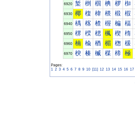
椠
椡
椢
椣
椤
椥
6920
椰
椱
椲
椳
椴
椵
6930
楀
楁
楂
楃
楄
楅
6940
楐
楑
楒
楓
楔
楕
6950
楠
楡
楢
楣
楤
楥
6960
楰
楱
楲
楳
楴
極
6970
Pages:
1
2
3
4
5
6
7
8
9
10
[11]
12
13
14
15
16
17